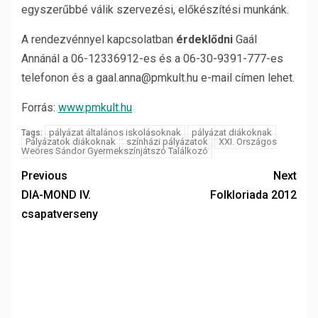
egyszerűbbé válik szervezési, előkészítési munkánk.
A rendezvénnyel kapcsolatban
érdeklődni
Gaál
Annánál a 06-12336912-es és a 06-30-9391-777-es
telefonon és a gaal.anna@pmkult.hu e-mail címen lehet.
Forrás:
www.pmkult.hu
pályázat általános iskolásoknak
pályázat diákoknak
Tags:
Pályázatok diákoknak
színházi pályázatok
XXI. Országos
Weöres Sándor Gyermekszínjátszó Találkozó
Previous
Next
DIA-MOND IV.
Folkloriada 2012
csapatverseny