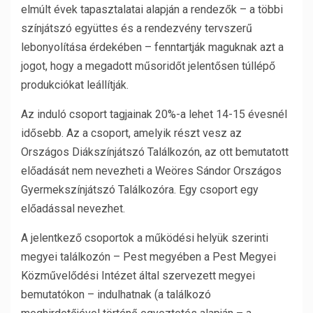
elmúlt évek tapasztalatai alapján a rendezők – a többi
színjátszó együttes és a rendezvény tervszerű
lebonyolítása érdekében – fenntartják maguknak azt a
jogot, hogy a megadott műsoridőt jelentősen túllépő
produkciókat leállítják.
Az induló csoport tagjainak 20%-a lehet 14-15 évesnél
idősebb. Az a csoport, amelyik részt vesz az
Országos Diákszínjátszó Találkozón, az ott bemutatott
előadását nem nevezheti a Weöres Sándor Országos
Gyermekszínjátszó Találkozóra. Egy csoport egy
előadással nevezhet.
A jelentkező csoportok a működési helyük szerinti
megyei találkozón – Pest megyében a Pest Megyei
Közművelődési Intézet által szervezett megyei
bemutatókon – indulhatnak (a találkozó