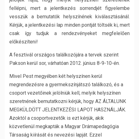
fellépni, mert a jelentkezés sorrendjét figyelembe
vesszük a bemutatók helyszínének kiválasztásánál.
Kérjük, a jelentkezési lap minden pontját töltsék ki, mert
csak így tudjuk a rendezvényeket megfelelően
előkészíteni!
A fesztivál országos találkozójára a tervek szerint
Pakson kerül sor, várhatóan 2012. június 8-9-10-én.
Mivel Pest megyében két helyszínen kerül
megrendezésre a gyermekszínjátszó találkozó, és a
csoport vezetőinek jelölniük kell, melyik helyszínen
szeretnének bemutatkozni kérjük, hogy AZ ÁLTALUNK
MEGKÜLDÖTT JELENTKEZÉSI LAPOT HASZNÁLJÁK.
Azoktól a csoportvezetők is ezt kérjük, akik
közvetlenül megkapták a Magyar Drámapedagógia
Társaság kiírását és nevezési lapját. Ezzel