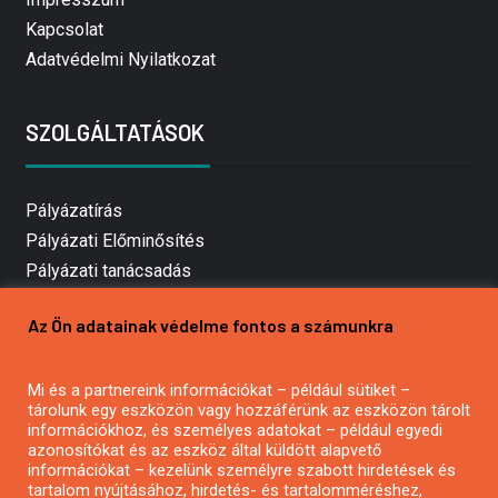
Kapcsolat
Adatvédelmi Nyilatkozat
SZOLGÁLTATÁSOK
Pályázatírás
Pályázati Előminősítés
Pályázati tanácsadás
Pályázatírás vállalkozásoknak
Az Ön adatainak védelme fontos a számunkra
Mezőgazdasági pályázatírás
Pályázatírás magánszemélyeknek
Mi és a partnereink információkat – például sütiket –
Pályázatírás civil szervezeteknek
tárolunk egy eszközön vagy hozzáférünk az eszközön tárolt
Pályázatírás önkormányzatoknak
információkhoz, és személyes adatokat – például egyedi
azonosítókat és az eszköz által küldött alapvető
Pályázatfigyelés
információkat – kezelünk személyre szabott hirdetések és
Specifikus pályázatfigyelés vagy hírlevél
tartalom nyújtásához, hirdetés- és tartalomméréshez,