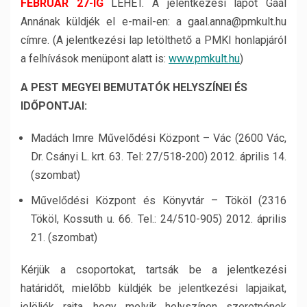
FEBRUÁR 27-IG
LEHET. A jelentkezési lapot Gaál
Annának küldjék el e-mail-en: a gaal.anna@pmkult.hu
címre. (A jelentkezési lap letölthető a PMKI honlapjáról
a felhívások menüpont alatt is:
www.pmkult.hu
)
A PEST MEGYEI BEMUTATÓK HELYSZÍNEI ÉS
IDŐPONTJAI:
Madách Imre Művelődési Központ – Vác (2600 Vác,
Dr. Csányi L. krt. 63. Tel: 27/518-200) 2012. április 14.
(szombat)
Művelődési Központ és Könyvtár – Tököl (2316
Tököl, Kossuth u. 66. Tel.: 24/510-905) 2012. április
21. (szombat)
Kérjük a csoportokat, tartsák be a jelentkezési
határidőt, mielőbb küldjék be jelentkezési lapjaikat,
jelöljék rajta, hogy melyik helyszínen szeretnének