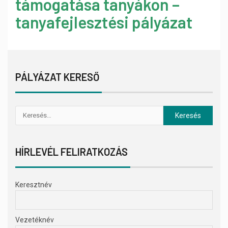
támogatása tanyákon –
tanyafejlesztési pályázat
PÁLYÁZAT KERESŐ
HÍRLEVÉL FELIRATKOZÁS
Keresztnév
Vezetéknév