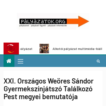
ötletpályázat
Alkotói pályázat multimédia-kiállításhoz
XXI. Országos Weöres Sándor
Gyermekszínjátszó Találkozó
Pest megyei bemutatója