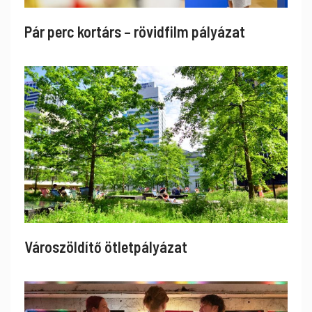
Pár perc kortárs – rövidfilm pályázat
Városzöldítő ötletpályázat