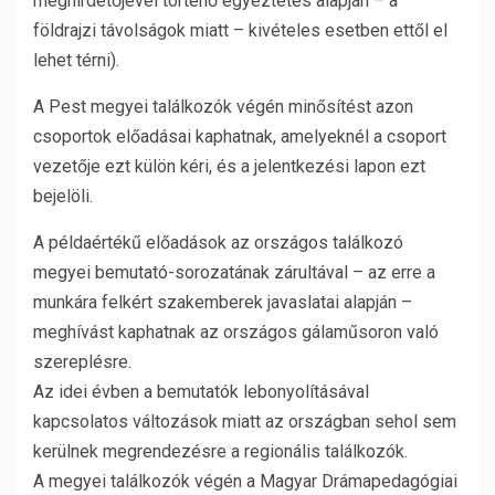
meghirdetőjével történő egyeztetés alapján – a
földrajzi távolságok miatt – kivételes esetben ettől el
lehet térni).
A Pest megyei találkozók végén minősítést azon
csoportok előadásai kaphatnak, amelyeknél a csoport
vezetője ezt külön kéri, és a jelentkezési lapon ezt
bejelöli.
A példaértékű előadások az országos találkozó
megyei bemutató-sorozatának zárultával – az erre a
munkára felkért szakemberek javaslatai alapján –
meghívást kaphatnak az országos gálaműsoron való
szereplésre.
Az idei évben a bemutatók lebonyolításával
kapcsolatos változások miatt az országban sehol sem
kerülnek megrendezésre a regionális találkozók.
A megyei találkozók végén a Magyar Drámapedagógiai