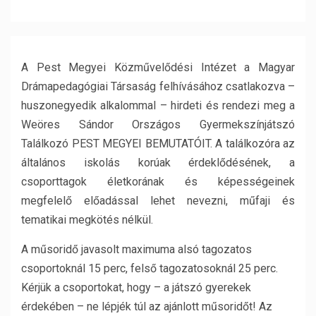
A Pest Megyei Közművelődési Intézet a Magyar
Drámapedagógiai Társaság felhívásához csatlakozva –
huszonegyedik alkalommal – hirdeti és rendezi meg a
Weöres Sándor Országos Gyermekszínjátszó
Találkozó PEST MEGYEI BEMUTATÓIT. A találkozóra az
általános iskolás korúak érdeklődésének, a
csoporttagok életkorának és képességeinek
megfelelő előadással lehet nevezni, műfaji és
tematikai megkötés nélkül.
A műsoridő javasolt maximuma alsó tagozatos
csoportoknál 15 perc, felső tagozatosoknál 25 perc.
Kérjük a csoportokat, hogy – a játszó gyerekek
érdekében – ne lépjék túl az ajánlott műsoridőt! Az