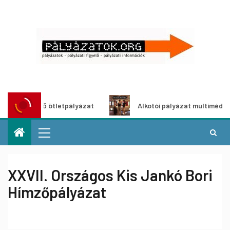
öldítő ötletpályázat
Alkotói pályázat multimédia-kiállít
XXVII. Országos Kis Jankó Bori
Hímzőpályázat