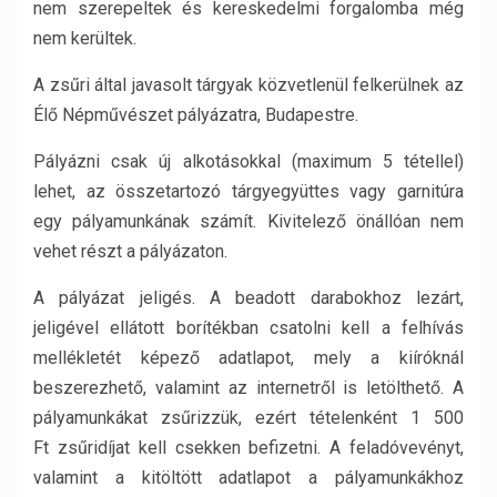
nem szerepeltek és kereskedelmi forgalomba még
nem kerültek.
A zsűri által javasolt tárgyak közvetlenül felkerülnek az
Élő Népművészet pályázatra, Budapestre.
Pályázni csak új alkotásokkal (maximum 5 tétellel)
lehet, az összetartozó tárgyegyüttes vagy garnitúra
egy pályamunkának számít. Kivitelező önállóan nem
vehet részt a pályázaton.
A pályázat jeligés. A beadott darabokhoz lezárt,
jeligével ellátott borítékban csatolni kell a felhívás
mellékletét képező adatlapot, mely a kiíróknál
beszerezhető, valamint az internetről is letölthető. A
pályamunkákat zsűrizzük, ezért tételenként 1 500
Ft zsűridíjat kell csekken befizetni. A feladóvevényt,
valamint a kitöltött adatlapot a pályamunkákhoz