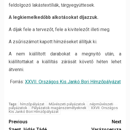
feldolgozó lakástextíliák, tárgyegyüttesek.
A legkiemelkedőbb alkotásokat díjazzuk.
A díjak fele a tervezőt, fele a kivitelezőt illeti meg.
A zsűriszámot kapott hímzéseket állítjuk ki.
A nem kiállított darabokat a megnyitó után, a
kiállítottakat a kiállítás zárását követő héten lehet
átvenni.
Forrás:
XXVII. Országos Kis Jankó Bori Hímzőpályázat
hímzőpályázat
Művészeti pályázatok
népművészeti
Tags:
pályázatok
Pályázatok magánszemélyeknek
XXVII. Országos
Kis Jankó Bori Hímzőpályázat
Previous
Next
Szent Júdás Tádé
Varázsceruza