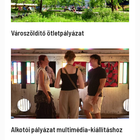
Városzöldítő ötletpályázat
Alkotói pályázat multimédia-kiállításhoz