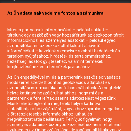
Pályázatírás vállalkozásoknak
Az Ön adatainak védelme fontos a számunkra
Mezőgazdasági pályázatírás
Pályázatírás magánszemélyeknek
Mi és a partnereink információkat – például sütiket –
Pályázatírás civil szervezeteknek
tárolunk egy eszközön vagy hozzáférünk az eszközön tárolt
Pályázatírás önkormányzatoknak
információkhoz, és személyes adatokat – például egyedi
azonosítókat és az eszköz által küldött alapvető
Pályázatfigyelés
információkat – kezelünk személyre szabott hirdetések és
Specifikus pályázatfigyelés vagy hírlevél
tartalom nyújtásához, hirdetés- és tartalomméréshez,
nézettségi adatok gyűjtéséhez, valamint termékek
kifejlesztéséhez és a termékek javításához.
PÁLYÁZATFIGYELŐ
Az Ön engedélyével mi és a partnereink eszközleolvasásos
módszerrel szerzett pontos geolokációs adatokat és
azonosítási információkat is felhasználhatunk. A megfelelő
helyre kattintva hozzájárulhat ahhoz, hogy mi és a
Pályázatok magánszemélyeknek
partnereink a fent leírtak szerint adatkezelést végezzünk.
Pályázatok civil szervezeteknek
Másik lehetőségként a megfelelő helyre kattintva
elutasíthatja a hozzájárulást, vagy a hozzájárulás megadása
Pályázatok vállalkozásoknak
előtt részletesebb információkhoz juthat, és
Önkormányzati pályázatok
megváltoztathatja beállításait. Felhívjuk figyelmét, hogy
személyes adatainak bizonyos kezeléséhez nem feltétlenül
Mezőgazdasági pályázatok
szükséges az Ön hozzájárulása, de jogában áll tiltakozni az