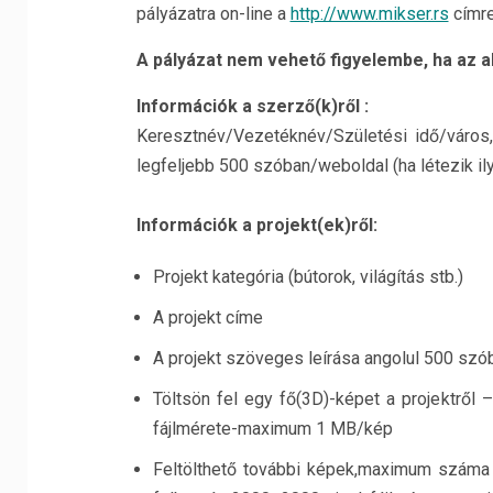
pályázatra on-line a
http://www.mikser.rs
címr
A pályázat nem vehető figyelembe, ha az a
Információk a szerző(k)ről :
Keresztnév/Vezetéknév/Születési idő/város,
legfeljebb 500 szóban/weboldal (ha létezik il
Információk a projekt(ek)ről:
Projekt kategória (bútorok, világítás stb.)
A projekt címe
A projekt szöveges leírása angolul 500 szó
Töltsön fel egy fő(3D)-képet a projektről 
fájlmérete-maximum 1 MB/kép
Feltölthető további képek,maximum száma 4 