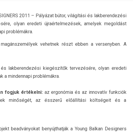
NERS 2011 – Pályázat bútor, világítási és lakberendezési
ésére, olyan eredeti újraértelmezések, amelyek megoldást
api problémákra.
 magánszemélyek vehetnek részt ebben a versenyben. A
i és lakberendezési kiegészítők tervezésére, olyan eredeti
ak a mindennapi problémákra.
n fogjuk értékelni:
az ergonómia és az innovatív funkciók
kek minőségét, az ésszerű előállítási költségeit és a
rojekt beadványokat benyújthatják a Young Balkan Designers