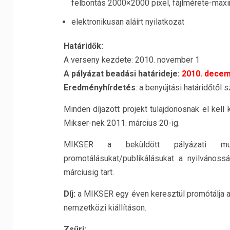
felbontás 2000×2000 pixel, fájlmérete-ma
elektronikusan aláírt nyilatkozat
Határidők:
A verseny kezdete: 2010. november 1
A pályázat beadási határideje:
2010. decem
Eredményhírdetés
: a benyújtási határidőtől 
Minden díjazott projekt tulajdonosnak el kell 
Mikser-nek 2011. március 20-ig.
MIKSER a beküldött pályázati munk
promotálásukat/publikálásukat a nyilvános
márciusig tart.
Díj:
a MIKSER egy éven keresztül promótálja az
nemzetközi kiállításon.
Zsűri: