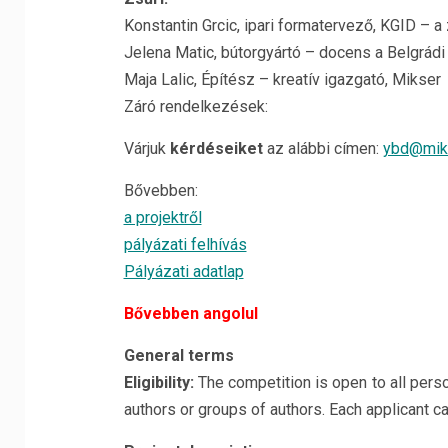
Konstantin Grcic, ipari formatervező, KGID – a
Jelena Matic, bútorgyártó – docens a Belgrád
Maja Lalic, Építész – kreatív igazgató, Mikser
Záró rendelkezések:
Várjuk
kérdéseiket
az alábbi címen:
ybd@miks
Bővebben:
a projektről
pályázati felhívás
Pályázati adatlap
Bővebben angolul
General terms
Eligibility:
The competition is open to all pers
authors or groups of authors. Each applicant c