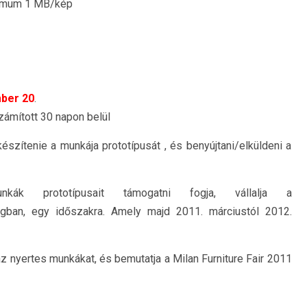
ximum 1 MB/kép
ber 20
.
számított 30 napon belül
készítenie a munkája prototípusát , és benyújtani/elküldeni a
ák prototípusait támogatni fogja, vállalja a
ságban, egy időszakra. Amely majd 2011. márciustól 2012.
 nyertes munkákat, és bemutatja a Milan Furniture Fair 2011