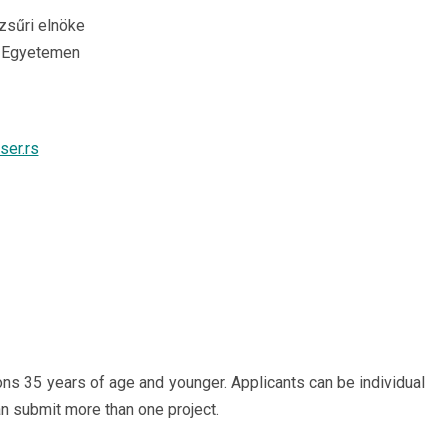
 zsűri elnöke
i Egyetemen
er.rs
ons 35 years of age and younger. Applicants can be individual
an submit more than one project.