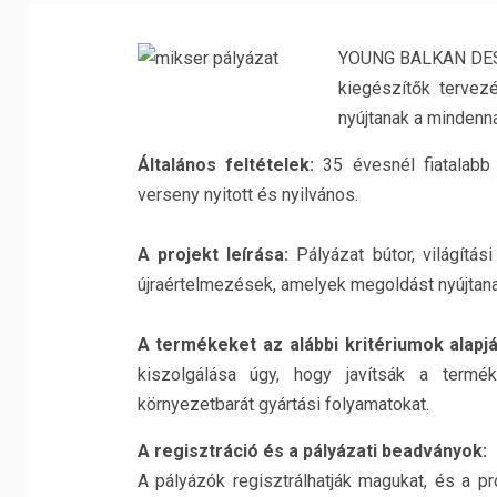
YOUNG BALKAN DESIG
kiegészítők tervez
nyújtanak a mindenn
Általános feltételek:
35 évesnél fiatalabb
verseny nyitott és nyilvános.
A projekt leírása:
Pályázat bútor, világítás
újraértelmezések, amelyek megoldást nyújtan
A termékeket az alábbi kritériumok alapjá
kiszolgálása úgy, hogy javítsák a termé
környezetbarát gyártási folyamatokat.
A regisztráció és a pályázati beadványok:
A pályázók regisztrálhatják magukat, és a p