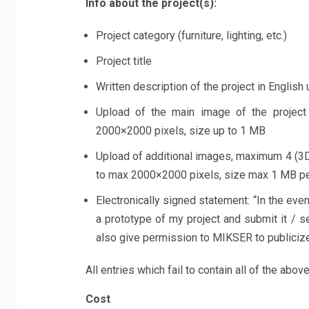
Info about the project(s):
Project category (furniture, lighting, etc.)
Project title
Written description of the project in English
Upload of the main image of the project
2000×2000 pixels, size up to 1 MB
Upload of additional images, maximum 4 (3D,
to max 2000×2000 pixels, size max 1 MB p
Electronically signed statement: “In the event
a prototype of my project and submit it / 
also give permission to MIKSER to publicize,
All entries which fail to contain all of the abo
Cost