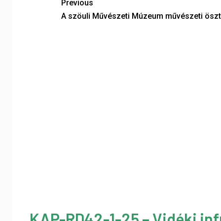
Previous
A szöuli Művészeti Múzeum művészeti öszt
KAP-RD42-1-25 – Vidéki inf