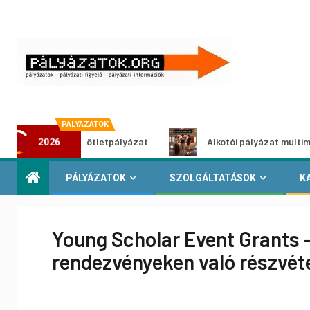
PÁLYÁZATOK
oszöldítő ötletpályázat
Alkotói pályázat multimédia-kiáll
2026
PÁLYÁZATOK
SZOLGÁLTATÁSOK
K
Young Scholar Event Grants
rendezvényeken való részvét