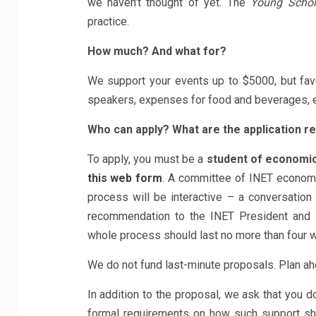
we haven’t thought of yet. The
Young Schol
practice.
How much? And what for?
We support your events up to $5000, but fav
speakers, expenses for food and beverages, e
Who can apply? What are the application 
To apply, you must be a
student of economics
this web form
. A committee of INET economi
process will be interactive – a conversati
recommendation to the INET President and 
whole process should last no more than four 
We do not fund last-minute proposals. Plan ah
In addition to the proposal, we ask that you
formal requirements on how such support sh