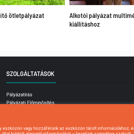
ítő ötletpályázat
Alkotói pályázat multim
kiállításhoz
SZOLGÁLTATÁSOK
Pályázatírás
Pályázati Előminősítés
Pályázati tanácsadás
Pályázatírás vállalkozásoknak
Mezőgazdasági pályázatírás
 egy eszközön vagy hozzáférünk az eszközön tárolt információkhoz, é
által küldött alapvető információkat – kezelünk személyre szabott