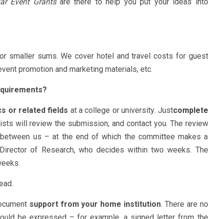
ar Event Grants
are there to help you put your ideas into
or smaller sums. We cover hotel and travel costs for guest
vent promotion and marketing materials, etc.
requirements?
 or related fields
at a college or university. Just
complete
sts will review the submission, and contact you. The review
on between us – at the end of which the committee makes a
Director of Research, who decides within two weeks. The
weeks.
ead.
 document
support from your home institution
. There are no
ould be expressed – for example, a signed letter from the