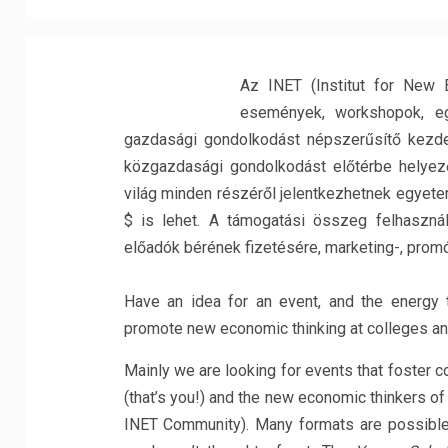
Az INET (Institut for New 
események, workshopok, e
gazdasági gondolkodást népszerűsítő kezde
közgazdasági gondolkodást előtérbe helye
világ minden részéről jelentkezhetnek egyete
$ is lehet. A támogatási összeg felhasznál
előadók bérének fizetésére, marketing-, prom
Have an idea for an event, and the energy 
promote new economic thinking at colleges an
Mainly we are looking for events that foster 
(that’s you!) and the new economic thinkers o
INET Community). Many formats are possible: