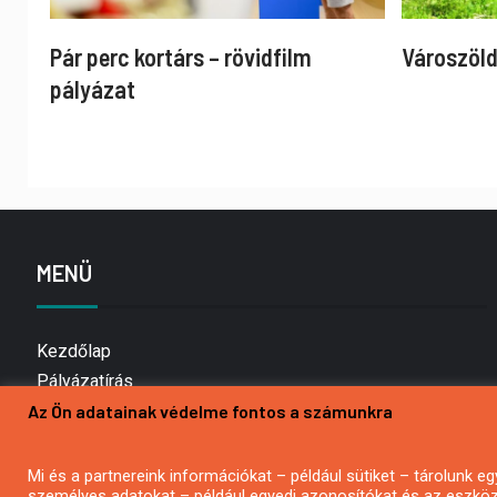
Pár perc kortárs – rövidfilm
Városzöld
pályázat
MENÜ
Kezdőlap
Pályázatírás
Az Ön adatainak védelme fontos a számunkra
Bemutatkozás
Médiaajánlat
Hírlevél feliratkozás
Mi és a partnereink információkat – például sütiket – tárolunk
személyes adatokat – például egyedi azonosítókat és az eszköz 