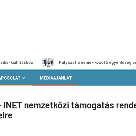
ításhoz
Pályázat a nemek közötti egyenlőség európai moz
APCSOLAT
MÉDIAAJÁNLAT
 – INET nemzetközi támogatás rend
elre