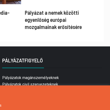
édia-
Pályázat a nemek közötti
egyenlőség európai
mozgalmainak erősítésére
PÁLYÁZATFIGYELŐ
Pályázatok magánszemélyeknek
Pályázatok civil szervezeteknek
Pályázatok vállalkozásoknak
Önkormányzati pályázatok
Mezőgazdasági pályázatok
s