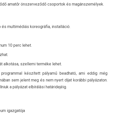
eklődő amatőr önszerveződő csoportok és magánszemélyek.
 és multimédiás koreográfia, installáció.
um 10 perc lehet.
zhat.
t alkotása, szellemi terméke lehet.
 programmal készített pályamű beadható, ami eddig még
ában sem jelent meg és nem nyert díjat korábbi pályázaton.
niuk a pályázat elbírálási határidejéig.
eum igazgatója