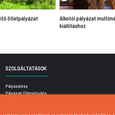
ítő ötletpályázat
Alkotói pályázat multim
kiállításhoz
SZOLGÁLTATÁSOK
Pályázatírás
Pályázati Előminősítés
Pályázati tanácsadás
Pályázatírás vállalkozásoknak
Mezőgazdasági pályázatírás