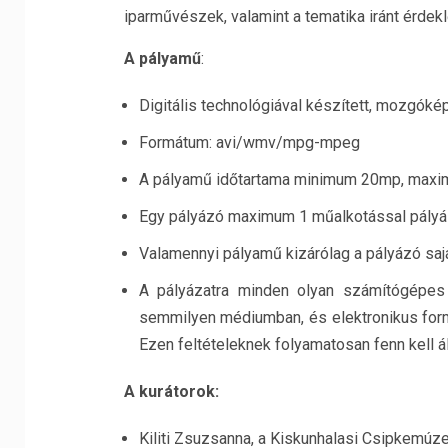
iparművészek, valamint a tematika iránt érd
A pályamű
:
Digitális technológiával készített, mozgókép
Formátum: avi/wmv/mpg-mpeg
A pályamű időtartama minimum 20mp, maxim
Egy pályázó maximum 1 műalkotással pályá
Valamennyi pályamű kizárólag a pályázó sajá
A pályázatra minden olyan számítógépes
semmilyen médiumban, és elektronikus form
Ezen feltételeknek folyamatosan fenn kell áll
A kurátorok:
Kiliti Zsuzsanna, a Kiskunhalasi Csipkemúz