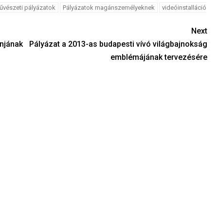
űvészeti pályázatok
Pályázatok magánszemélyeknek
videóinstalláció
Next
gnjának
Pályázat a 2013-as budapesti vívó világbajnokság
emblémájának tervezésére