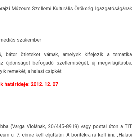
prajzi Múzeum Szellemi Kulturális Örökség Igazgatóságának
timédiás szakember
tó, bátor ötleteket várnak, amelyek kifejezik a tematika
, az újdonságot befogadó szellemiségét, új megvilágításba,
k remekét, a halasi csipkét.
 határideje: 2012. 12. 07
ba (Varga Violának, 20/445-8919) vagy postai úton a TIT
. 7. címre kell eljuttatni. A borítékra rá kell írni: „Halasi