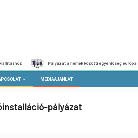
z
Pályázat a nemek közötti egyenlőség európai mozgalma
APCSOLAT
MÉDIAAJÁNLAT
óinstalláció-pályázat