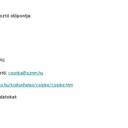
sztó időpontja:
mag
tő:
csonka@sznm.hu
as.hu/kiskunhalas/csipke/csipke.htm
adatokat: