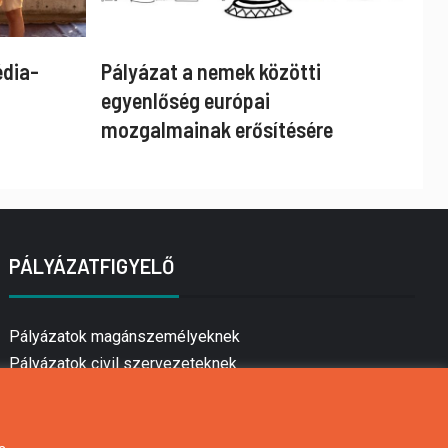
édia-
Pályázat a nemek közötti
egyenlőség európai
mozgalmainak erősítésére
PÁLYÁZATFIGYELŐ
Pályázatok magánszemélyeknek
Pályázatok civil szervezeteknek
Pályázatok vállalkozásoknak
Önkormányzati pályázatok
Mezőgazdasági pályázatok