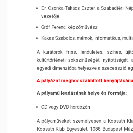
Dr. Csonka-Takács Eszter, a Szabadtéri Né
vezetője
Gróf Ferenc, képzőművész
Kakas Szabolcs, mérnök, informatikus, mul
A kurátorok friss, lendületes, színes, újí
kultúrtörténeti sokszínűségét, nyitottságát
egyedi dimenzióba helyezve a szecesszió egyi
A pályázat meghosszabbított benyújtásának
A pályamű leadásának helye és formája:
CD vagy DVD hordozón
A pályaműveket személyesen a Kossuth Klub
Kossuth Klub Egyesület, 1088 Budapest Múzeum u