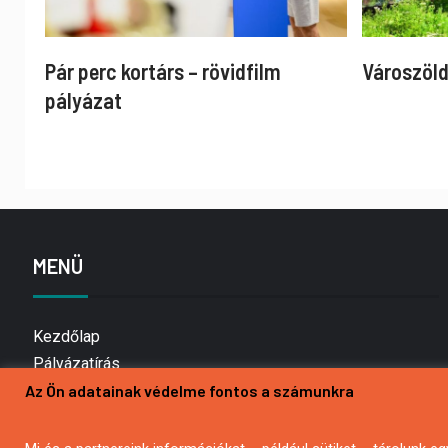
Pár perc kortárs – rövidfilm
Városzöld
pályázat
MENÜ
Kezdőlap
Pályázatírás
Bemutatkozás
Az Ön adatainak védelme fontos a számunkra
Médiaajánlat
Hírlevél feliratkozás