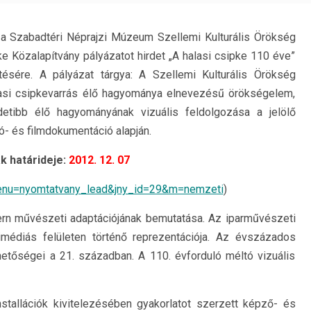
 a Szabadtéri Néprajzi Múzeum Szellemi Kulturális Örökség
e Közalapítvány pályázatot hirdet „A halasi csipke 110 éve”
ítésére. A pályázat tárgya: A Szellemi Kulturális Örökség
asi csipkevarrás élő hagyománya elnevezésű örökségelem,
etibb élő hagyományának vizuális feldolgozása a jelölő
ó- és filmdokumentáció alapján.
 határideje:
2012. 12. 07
menu=nyomtatvany_lead&jny_id=29&m=nemzeti
)
rn művészeti adaptációjának bemutatása. Az iparművészeti
timédiás felületen történő reprezentációja. Az évszázados
etőségei a 21. században. A 110. évforduló méltó vizuális
nstallációk kivitelezésében gyakorlatot szerzett képző- és