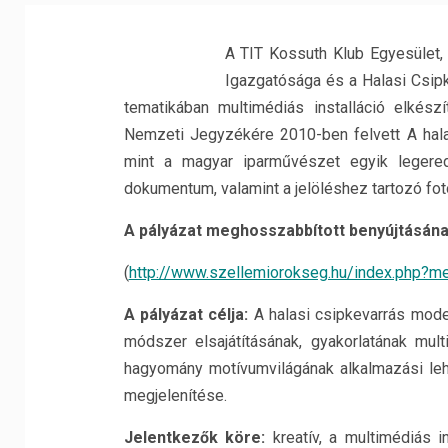
A TIT Kossuth Klub Egyesület,
Igazgatósága és a Halasi Csipk
tematikában multimédiás installáció elkész
Nemzeti Jegyzékére 2010-ben felvett A hal
mint a magyar iparművészet egyik legered
dokumentum, valamint a jelöléshez tartozó fot
A pályázat meghosszabbított benyújtásának
(
http://www.szellemiorokseg.hu/index.php?
A pályázat célja:
A halasi csipkevarrás mode
módszer elsajátításának, gyakorlatának mul
hagyomány motívumvilágának alkalmazási leh
megjelenítése.
Jelentkezők köre:
kreatív, a multimédiás i