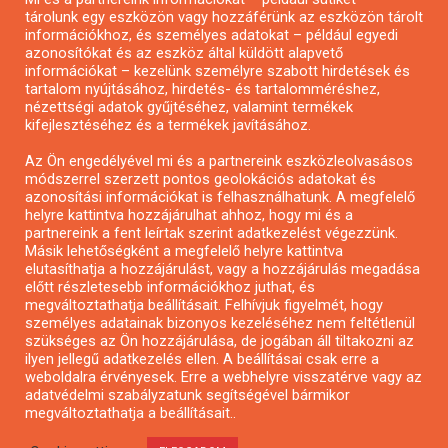
tárolunk egy eszközön vagy hozzáférünk az eszközön tárolt
Pályázatírás önkormányzatoknak
információkhoz, és személyes adatokat – például egyedi
azonosítókat és az eszköz által küldött alapvető
Pályázatfigyelés
információkat – kezelünk személyre szabott hirdetések és
Specifikus pályázatfigyelés vagy hírlevél
tartalom nyújtásához, hirdetés- és tartalomméréshez,
nézettségi adatok gyűjtéséhez, valamint termékek
kifejlesztéséhez és a termékek javításához.
PÁLYÁZATFIGYELŐ
Az Ön engedélyével mi és a partnereink eszközleolvasásos
módszerrel szerzett pontos geolokációs adatokat és
azonosítási információkat is felhasználhatunk. A megfelelő
helyre kattintva hozzájárulhat ahhoz, hogy mi és a
Pályázatok magánszemélyeknek
partnereink a fent leírtak szerint adatkezelést végezzünk.
Pályázatok civil szervezeteknek
Másik lehetőségként a megfelelő helyre kattintva
elutasíthatja a hozzájárulást, vagy a hozzájárulás megadása
Pályázatok vállalkozásoknak
előtt részletesebb információkhoz juthat, és
Önkormányzati pályázatok
megváltoztathatja beállításait. Felhívjuk figyelmét, hogy
személyes adatainak bizonyos kezeléséhez nem feltétlenül
Mezőgazdasági pályázatok
szükséges az Ön hozzájárulása, de jogában áll tiltakozni az
Falusi turizmus pályázatok
ilyen jellegű adatkezelés ellen. A beállításai csak erre a
weboldalra érvényesek. Erre a webhelyre visszatérve vagy az
Napelem pályázatok
adatvédelmi szabályzatunk segítségével bármikor
GINOP pályázatok
megváltoztathatja a beállításait..