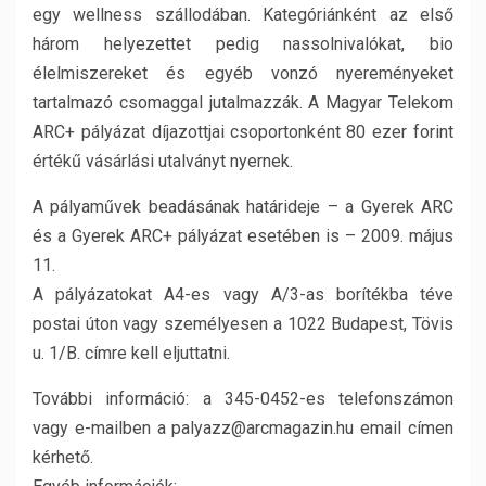
egy wellness szállodában. Kategóriánként az első
három helyezettet pedig nassolnivalókat, bio
élelmiszereket és egyéb vonzó nyereményeket
tartalmazó csomaggal jutalmazzák. A Magyar Telekom
ARC+ pályázat díjazottjai csoportonként 80 ezer forint
értékű vásárlási utalványt nyernek.
A pályaművek beadásának határideje – a Gyerek ARC
és a Gyerek ARC+ pályázat esetében is – 2009. május
11.
A pályázatokat A4-es vagy A/3-as borítékba téve
postai úton vagy személyesen a 1022 Budapest, Tövis
u. 1/B. címre kell eljuttatni.
További információ: a 345-0452-es telefonszámon
vagy e-mailben a palyazz@arcmagazin.hu email címen
kérhető.