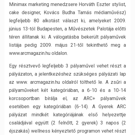
Minimax marketing menedzsere Horváth Eszter stylist,
cake designer, Kovács Budha Tamás médiaművész)
legfeljebb 80 alkotást választ ki, amelyeket 2009.
június 13-tól Budapesten, a Művészetek Palotája előtti
téren állítanak ki. A válogatásba bekerült pályaművek
listája pedig 2009. május 21-től tekinthető meg a
www.arcmagazin.hu oldalon.
Egy résztvevő legfeljebb 3 pályaművel vehet részt a
pályázaton, a jelentkezéshez szükséges pályázati lap
az www. arcmagazin.hu oldalról tölthető le. A zsűri a
pályaműveket két kategóriában, a 6-10 és a 10-14
korcsoportban bírálja el, az ARC+ pályaművek
esetében egy kategóriában (6-14). A Gyerek ARC
pályázat mindkét kategóriájának első helyezettje
családjával együtt (2 felnőtt, 2 gyerek) 3 napos (2
éjszakás) wellness kényeztető programon vehet részt