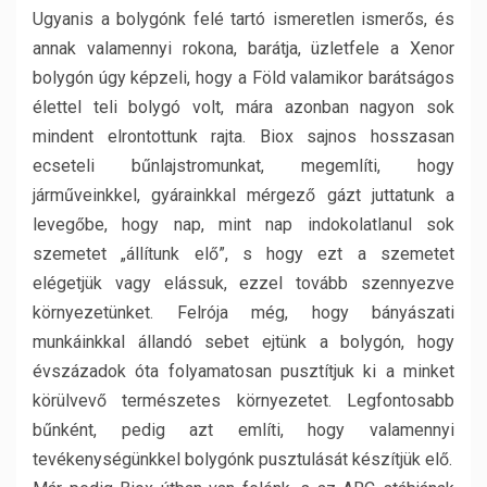
Ugyanis a bolygónk felé tartó ismeretlen ismerős, és
annak valamennyi rokona, barátja, üzletfele a Xenor
bolygón úgy képzeli, hogy a Föld valamikor barátságos
élettel teli bolygó volt, mára azonban nagyon sok
mindent elrontottunk rajta. Biox sajnos hosszasan
ecseteli bűnlajstromunkat, megemlíti, hogy
járműveinkkel, gyárainkkal mérgező gázt juttatunk a
levegőbe, hogy nap, mint nap indokolatlanul sok
szemetet „állítunk elő”, s hogy ezt a szemetet
elégetjük vagy elássuk, ezzel tovább szennyezve
környezetünket. Felrója még, hogy bányászati
munkáinkkal állandó sebet ejtünk a bolygón, hogy
évszázadok óta folyamatosan pusztítjuk ki a minket
körülvevő természetes környezetet. Legfontosabb
bűnként, pedig azt említi, hogy valamennyi
tevékenységünkkel bolygónk pusztulását készítjük elő.