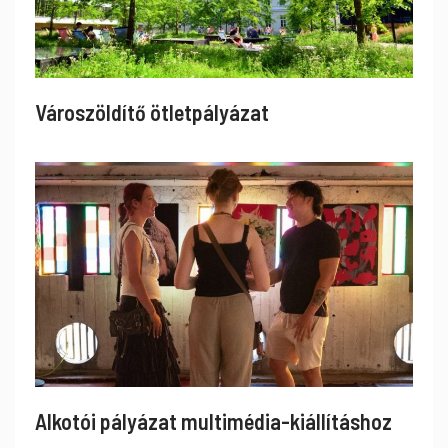
Városzöldítő ötletpályázat
Alkotói pályázat multimédia-kiállításhoz