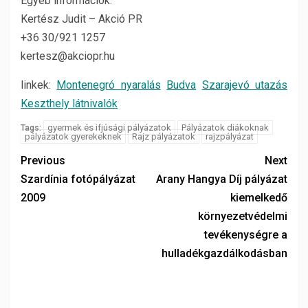
Egyéb információk:
Kertész Judit – Akció PR
+36 30/921 1257
kertesz@akciopr.hu
linkek:
Montenegró nyaralás
Budva
Szarajevó utazás
Keszthely látnivalók
gyermek és ifjúsági pályázatok
Pályázatok diákoknak
Tags:
pályázatok gyerekeknek
Rajz pályázatok
rajzpályázat
Previous
Next
Szardínia fotópályázat
Arany Hangya Díj pályázat
2009
kiemelkedő
környezetvédelmi
tevékenységre a
hulladékgazdálkodásban