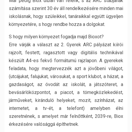
Már pedig Biox útban van felénk, s az ARC stábjának
számítása szerint 30 év áll rendelkezésére minden mai
iskolásnak, hogy szüleikkel, tanáraikkal együtt ügyeljen
környezetére, s hogy rendbe hozza a dolgokat.
S hogy milyen környezet fogadja majd Bioxot?
Erre várják a választ az 2. Gyerek ARC pályázat kiírói
rajzolt, festett, ragasztott vagy digitális technikával
készült A4-es fekvő formátumú rajzlapon. A gyerekek
feladata, hogy megtervezzék azt a jövőbeni világot,
(utcájukat, falujukat, városukat, a sport klubot, a házat, a
gazdaságot, az óvodát az iskolát, a játszóteret, a
bevásárlóközpontot, a piacot, a tömegközlekedést,
járműveket, kiránduló helyeket, mozit, színházat, az
internetet, a tv-ét, a telefont) amelyben élni
szeretnének, s amelyet már felnőttként, 2039-re, Biox
érkezésére valósággá építhetnek.