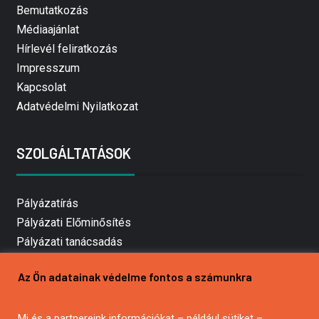
Bemutatkozás
Médiaajánlat
Hírlevél feliratkozás
Impresszum
Kapcsolat
Adatvédelmi Nyilatkozat
SZOLGÁLTATÁSOK
Pályázatírás
Pályázati Előminősítés
Pályázati tanácsadás
Pályázatírás vállalkozásoknak
Az Ön adatainak védelme fontos a számunkra
Mezőgazdasági pályázatírás
Pályázatírás magánszemélyeknek
Mi és a partnereink információkat – például sütiket –
Pályázatírás civil szervezeteknek