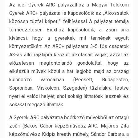
Az idei Gyerek ARC pályázathoz a Magyar Telekom
Gyerek ARC+ pályázata is kapcsolódik az „Alkossatok
közösen tűzfal képet!” felhívással A pályázat témája
természetesen Bioxhoz kapcsolódik, a zsűri arra
kíváncsi, hogy a gyerekek mit tennének együtt
környezetükért. Az ARC+ pályázatra 3-5 fős csapatok
A3-as álló rajzlapra készült alkotásait várják, azzal az
előzetesen megfontolandó gondolattal, hogy az
elkészült művek közül a hat legjobb majd az ország
különböző városaiban (Pécsett, Budapesten,
Sopronban, Miskolcon, Szegeden) tűzfalakra festve
nyeri el valódi helyét, ahol sokáig láthatóak lesznek és
sokakat megszólíthatnak.
A Gyerek ARC pályázatra beérkező művekből az öttagú
zsűri (Bakos Gábor képzőművész ARC, Majoros Zita
képzőművész Kidpix kreatív műhely, Sándor Barbara, a