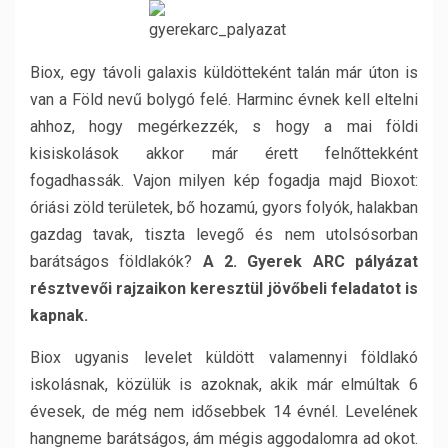
Biox, egy távoli galaxis küldötteként talán már úton is
van a Föld nevű bolygó felé. Harminc évnek kell eltelni
ahhoz, hogy megérkezzék, s hogy a mai földi
kisiskolások akkor már érett felnőttekként
fogadhassák. Vajon milyen kép fogadja majd Bioxot:
óriási zöld területek, bő hozamú, gyors folyók, halakban
gazdag tavak, tiszta levegő és nem utolsósorban
barátságos földlakók?
A 2. Gyerek ARC pályázat
résztvevői rajzaikon keresztül jövőbeli feladatot is
kapnak.
Biox ugyanis levelet küldött valamennyi földlakó
iskolásnak, közülük is azoknak, akik már elmúltak 6
évesek, de még nem idősebbek 14 évnél. Levelének
hangneme barátságos, ám mégis aggodalomra ad okot.