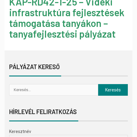
KAP-RD42-1-25 – Vidéki
infrastruktúra fejlesztések
támogatása tanyákon –
tanyafejlesztési pályázat
PÁLYÁZAT KERESŐ
HÍRLEVÉL FELIRATKOZÁS
Keresztnév