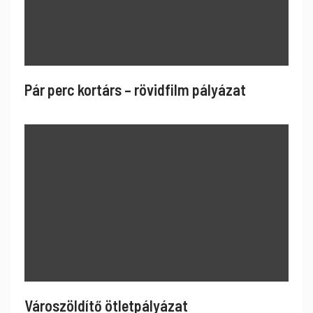
Pár perc kortárs – rövidfilm pályázat
Városzöldítő ötletpályázat