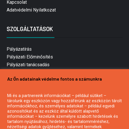
Kapcsolat
Adatvédelmi Nyilatkozat
SZOLGÁLTATÁSOK
Pályázatírás
Pályázati Előminősítés
Pályázati tanácsadás
Pályázatírás vállalkozásoknak
Az Ön adatainak védelme fontos a számunkra
Mezőgazdasági pályázatírás
Pályázatírás magánszemélyeknek
Mi és a partnereink információkat – például sütiket –
Pályázatírás civil szervezeteknek
tárolunk egy eszközön vagy hozzáférünk az eszközön tárolt
Pályázatírás önkormányzatoknak
információkhoz, és személyes adatokat – például egyedi
azonosítókat és az eszköz által küldött alapvető
Pályázatfigyelés
információkat – kezelünk személyre szabott hirdetések és
Specifikus pályázatfigyelés vagy hírlevél
tartalom nyújtásához, hirdetés- és tartalomméréshez,
nézettségi adatok gyűjtéséhez, valamint termékek