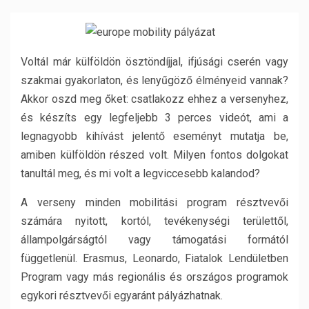
Voltál már külföldön ösztöndíjjal, ifjúsági cserén vagy
szakmai gyakorlaton, és lenyűgöző élményeid vannak?
Akkor oszd meg őket: csatlakozz ehhez a versenyhez,
és készíts egy legfeljebb 3 perces videót, ami a
legnagyobb kihívást jelentő eseményt mutatja be,
amiben külföldön részed volt. Milyen fontos dolgokat
tanultál meg, és mi volt a legviccesebb kalandod?
A verseny minden mobilitási program résztvevői
számára nyitott, kortól, tevékenységi területtől,
állampolgárságtól vagy támogatási formától
függetlenül. Erasmus, Leonardo, Fiatalok Lendületben
Program vagy más regionális és országos programok
egykori résztvevői egyaránt pályázhatnak.