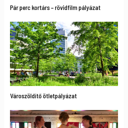
Pár perc kortárs – rövidfilm pályázat
Városzöldítő ötletpályázat