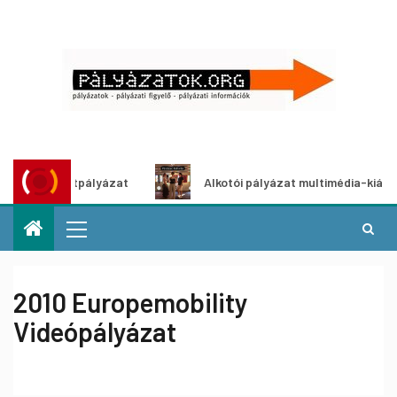
tő ötletpályázat
Alkotói pályázat multimédia-kiállításhoz
2010 Europemobility
Videópályázat