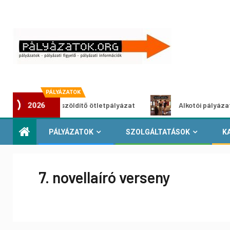
PÁLYÁZATOK
Városzöldítő ötletpályázat
Alkotói pályázat multiméd
2026
PÁLYÁZATOK
SZOLGÁLTATÁSOK
K
7. novellaíró verseny