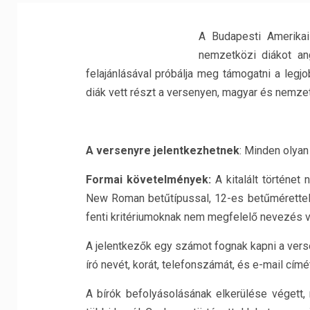
A Budapesti Amerika
nemzetközi diákot ang
felajánlásával próbálja meg támogatni a legjo
diák vett részt a versenyen, magyar és nemzet
A versenyre jelentkezhetnek
: Minden olyan
Formai követelmények:
A kitalált történet
New Roman betűtípussal, 12-es betűmérettel
fenti kritériumoknak nem megfelelő nevezés vi
A jelentkezők egy számot fognak kapni a verse
író nevét, korát, telefonszámát, és e-mail címé
A bírók befolyásolásának elkerülése végett, 