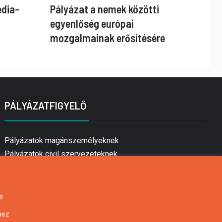
édia-
Pályázat a nemek közötti
egyenlőség európai
mozgalmainak erősítésére
PÁLYÁZATFIGYELŐ
Pályázatok magánszemélyeknek
Pályázatok civil szervezeteknek
Pályázatok vállalkozásoknak
Önkormányzati pályázatok
Mezőgazdasági pályázatok
s
Falusi turizmus pályázatok
hez
Napelem pályázatok