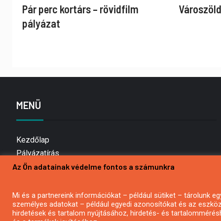
Pár perc kortárs – rövidfilm
Városzöld
pályázat
MENÜ
Kezdőlap
Pályázatírás
Az Ön adatainak védelme fontos a számunkra
Bemutatkozás
Médiaajánlat
Hírlevél feliratkozás
Mi és a partnereink információkat – például sütiket – tárolunk
személyes adatokat – például egyedi azonosítókat és az eszköz 
Impresszum
hirdetések és tartalom nyújtásához, hirdetés- és tartalommérés
Kapcsolat