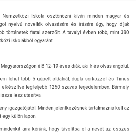
i Nemzetközi Iskola ösztönözni kíván minden magyar és
ol nyelvű novellák olvasására és írására úgy, hogy díjak
bb történetek fiatal szerzőit. A tavalyi évben több, mint 380
közi iskolákból egyaránt.
 Magyarországon élő 12-19 éves diák, aki ír és olvas angolul.
 nem lehet több 5 gépelt oldalnál, dupla sorközzel és Times
 elkészítve legfeljebb 1250 szavas terjedelemben. Bármely
ssza lesz utasítva.
ny igazgatójától. Minden jelentkezésnek tartalmaznia kell az
t egy külön lapon.
mindenkit arra kérünk, hogy távolítsa el a nevét az összes