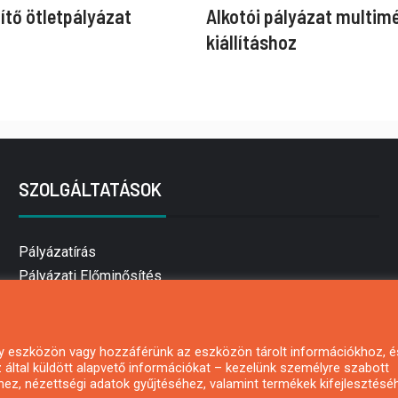
ítő ötletpályázat
Alkotói pályázat multim
kiállításhoz
SZOLGÁLTATÁSOK
Pályázatírás
Pályázati Előminősítés
Pályázati tanácsadás
Pályázatírás vállalkozásoknak
Mezőgazdasági pályázatírás
 egy eszközön vagy hozzáférünk az eszközön tárolt információkhoz, é
által küldött alapvető információkat – kezelünk személyre szabott
Pályázatírás magánszemélyeknek
hez, nézettségi adatok gyűjtéséhez, valamint termékek kifejlesztésé
Pályázatírás civil szervezeteknek