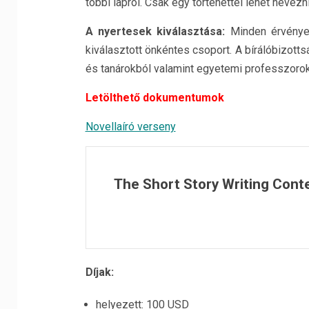
többi lapról. Csak egy történettel lehet nevezn
A nyertesek kiválasztása:
Minden érvényes
kiválasztott önkéntes csoport. A bírálóbizot
és tanárokból valamint egyetemi professzorok
Letölthető dokumentumok
Novellaíró verseny
The Short Story Writing Cont
Díjak:
helyezett: 100 USD