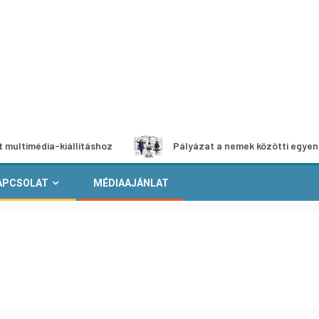
ia-kiállításhoz
Pályázat a nemek közötti egyenlőség eur
APCSOLAT
MÉDIAAJÁNLAT