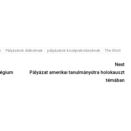
k
Pályázatok diákoknak
pályázatok középiskolásoknak
The Short
Next
légium
Pályázat amerikai tanulmányútra holokauszt
témában