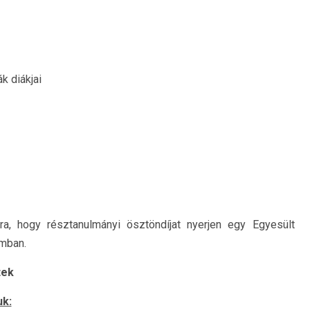
k diákjai
a, hogy résztanulmányi ösztöndíjat nyerjen egy Egyesült
amban.
tek
uk: