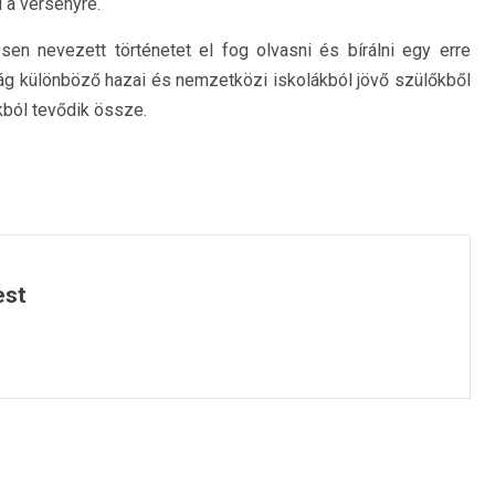
i a versenyre.
en nevezett történetet el fog olvasni és bírálni egy erre
tság különböző hazai és nemzetközi iskolákból jövő szülőkből
ból tevődik össze.
est