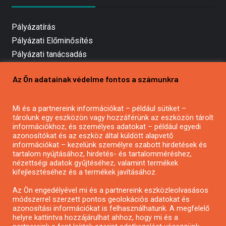
Pályázatírás
Pályázati Előminősítés
Pályázati tanácsadás
Pályázatírás vállalkozásoknak
Az Ön adatainak védelme fontos a számunkra
Mezőgazdasági pályázatírás
Pályázatírás magánszemélyeknek
Mi és a partnereink információkat – például sütiket –
Pályázatírás civil szervezeteknek
tárolunk egy eszközön vagy hozzáférünk az eszközön tárolt
Pályázatírás önkormányzatoknak
információkhoz, és személyes adatokat – például egyedi
azonosítókat és az eszköz által küldött alapvető
Pályázatfigyelés
információkat – kezelünk személyre szabott hirdetések és
Specifikus pályázatfigyelés vagy hírlevél
tartalom nyújtásához, hirdetés- és tartalomméréshez,
nézettségi adatok gyűjtéséhez, valamint termékek
kifejlesztéséhez és a termékek javításához.
PÁLYÁZATFIGYELŐ
Az Ön engedélyével mi és a partnereink eszközleolvasásos
módszerrel szerzett pontos geolokációs adatokat és
azonosítási információkat is felhasználhatunk. A megfelelő
helyre kattintva hozzájárulhat ahhoz, hogy mi és a
Pályázatok magánszemélyeknek