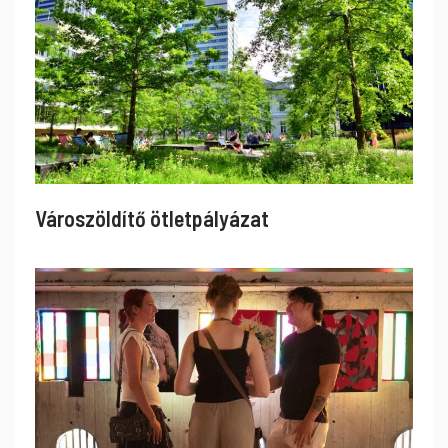
Városzöldítő ötletpályázat