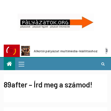
t
Alkotói pályázat multimédia-kiállításhoz
Pá
89after – Írd meg a számod!