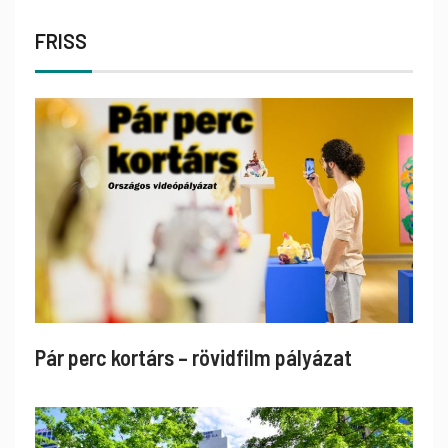
FRISS
Pár perc kortárs – rövidfilm pályázat