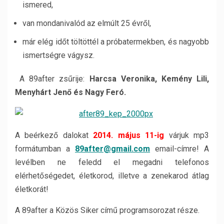
ismered,
van mondanivalód az elmúlt 25 évről,
már elég időt töltöttél a próbatermekben, és nagyobb
ismertségre vágysz.
A 89after zsűrije:
Harcsa Veronika, Kemény Lili,
Menyhárt Jenő és Nagy Feró.
A beérkező dalokat
2014.
május 11-ig
várjuk mp3
formátumban a
89after@gmail.com
email-címre! A
levélben ne feledd el megadni telefonos
elérhetőségedet, életkorod, illetve a zenekarod átlag
életkorát!
A 89after a Közös Siker című programsorozat része.