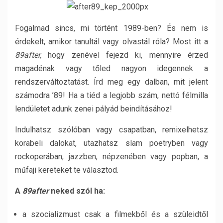
Fogalmad sincs, mi történt 1989-ben? És nem is
érdekelt, amikor tanultál vagy olvastál róla? Most itt a
89after,
hogy zenével fejezd ki, mennyire érzed
magadénak vagy tőled nagyon idegennek a
rendszerváltoztatást. Írd meg egy dalban, mit jelent
számodra ’89! Ha a tiéd a legjobb szám, nettó félmilla
lendületet adunk zenei pályád beindításához!
Indulhatsz szólóban vagy csapatban, remixelhetsz
korabeli dalokat, utazhatsz slam poetryben vagy
rockoperában, jazzben, népzenében vagy popban, a
műfaji kereteket te választod.
A
89after
neked szól ha:
a szocializmust csak a filmekből és a szüleidtől