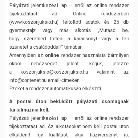
Pályázati jelentkezési lap – erről az online rendszer
tájékoztatást ad. Online rendszerben
(www.koszonjuksio.hu) feltöltött adatok és 25 db
gyermekrajz vagy más alkotás „Mutasd be,
hogy szeretnéd tölteni a karácsonyt vagy a téli
szünetet a családoddal!” témában.
Amennyiben az
online
rendszer használata bármilyen
okból nehézséget jelent, kérjük, jelezze
a koszonjuksio@koszonjuksio.hu valamint az
info@contenet.hu email-címeken.
Ezeket a rendszer automatikusan elkészíti.
A postai úton beküldött pályázati csomagnak
tartalmaznia kell
:
Pályázati jelentkezési lap – erről az online rendszer
tájékoztatást ad. Az alkotásokat nem kell postai úton
elküldeni! Így kiállítást, akár háziversenyt is,