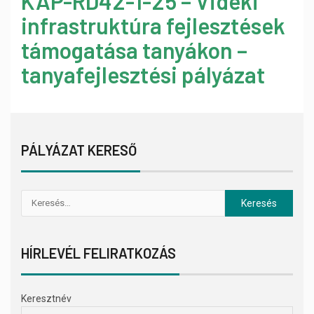
KAP-RD42-1-25 – Vidéki
infrastruktúra fejlesztések
támogatása tanyákon –
tanyafejlesztési pályázat
PÁLYÁZAT KERESŐ
HÍRLEVÉL FELIRATKOZÁS
Keresztnév