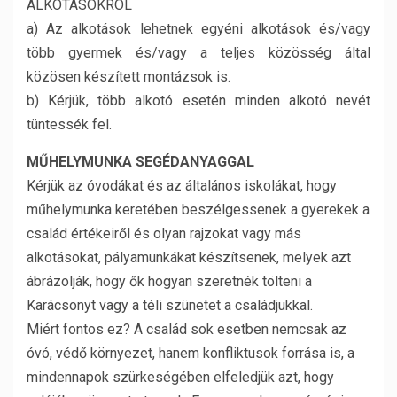
ALKOTÁSOKRÓL
a) Az alkotások lehetnek egyéni alkotások és/vagy
több gyermek és/vagy a teljes közösség által
közösen készített montázsok is.
b) Kérjük, több alkotó esetén minden alkotó nevét
tüntessék fel.
MŰHELYMUNKA SEGÉDANYAGGAL
Kérjük az óvodákat és az általános iskolákat, hogy
műhelymunka keretében beszélgessenek a gyerekek a
család értékeiről és olyan rajzokat vagy más
alkotásokat, pályamunkákat készítsenek, melyek azt
ábrázolják, hogy ők hogyan szeretnék tölteni a
Karácsonyt vagy a téli szünetet a családjukkal.
Miért fontos ez? A család sok esetben nemcsak az
óvó, védő környezet, hanem konfliktusok forrása is, a
mindennapok szürkeségében elfeledjük azt, hogy