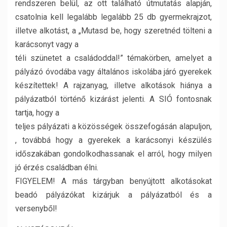
rendszeren belül, az ott található útmutatás alapján,
csatolnia kell legalább legalább 25 db gyermekrajzot,
illetve alkotást, a „Mutasd be, hogy szeretnéd tölteni a
karácsonyt vagy a
téli szünetet a családoddal!” témakörben, amelyet a
pályázó óvodába vagy általános iskolába járó gyerekek
készítettek! A rajzanyag, illetve alkotások hiánya a
pályázatból történő kizárást jelenti. A SIÓ fontosnak
tartja, hogy a
teljes pályázati a közösségek összefogásán alapuljon,
, továbbá hogy a gyerekek a karácsonyi készülés
időszakában gondolkodhassanak el arról, hogy milyen
jó érzés családban élni.
FIGYELEM! A más tárgyban benyújtott alkotásokat
beadó pályázókat kizárjuk a pályázatból és a
versenyből!