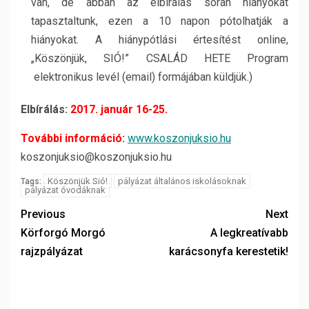
van, de abban az elbírálás során hiányokat
tapasztaltunk, ezen a 10 napon pótolhatják a
hiányokat. A hiánypótlási értesítést online,
„Köszönjük, SIÓ!” CSALÁD HETE Program
elektronikus levél (email) formájában küldjük.)
Elbírálás:
2017. január 16-25.
További információ:
www.koszonjuksio.hu
koszonjuksio@koszonjuksio.hu
Köszönjük Sió!
pályázat általános iskolásoknak
Tags:
pályázat óvodáknak
Previous
Next
Körforgó Morgó
A legkreatívabb
rajzpályázat
karácsonyfa kerestetik!