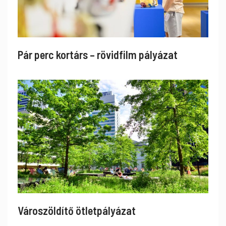
Pár perc kortárs – rövidfilm pályázat
Városzöldítő ötletpályázat