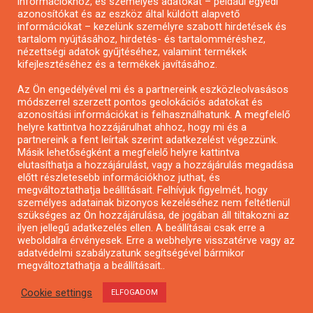
információkhoz, és személyes adatokat – például egyedi
azonosítókat és az eszköz által küldött alapvető
Pályázatfigyelés
információkat – kezelünk személyre szabott hirdetések és
Specifikus pályázatfigyelés vagy hírlevél
tartalom nyújtásához, hirdetés- és tartalomméréshez,
nézettségi adatok gyűjtéséhez, valamint termékek
kifejlesztéséhez és a termékek javításához.
PÁLYÁZATFIGYELŐ
Az Ön engedélyével mi és a partnereink eszközleolvasásos
módszerrel szerzett pontos geolokációs adatokat és
azonosítási információkat is felhasználhatunk. A megfelelő
helyre kattintva hozzájárulhat ahhoz, hogy mi és a
Pályázatok magánszemélyeknek
partnereink a fent leírtak szerint adatkezelést végezzünk.
Pályázatok civil szervezeteknek
Másik lehetőségként a megfelelő helyre kattintva
elutasíthatja a hozzájárulást, vagy a hozzájárulás megadása
Pályázatok vállalkozásoknak
előtt részletesebb információkhoz juthat, és
Önkormányzati pályázatok
megváltoztathatja beállításait. Felhívjuk figyelmét, hogy
személyes adatainak bizonyos kezeléséhez nem feltétlenül
Mezőgazdasági pályázatok
szükséges az Ön hozzájárulása, de jogában áll tiltakozni az
Falusi turizmus pályázatok
ilyen jellegű adatkezelés ellen. A beállításai csak erre a
weboldalra érvényesek. Erre a webhelyre visszatérve vagy az
Napelem pályázatok
adatvédelmi szabályzatunk segítségével bármikor
GINOP pályázatok
megváltoztathatja a beállításait..
Cookie settings
ELFOGADOM
Copyright © All rights reserved.