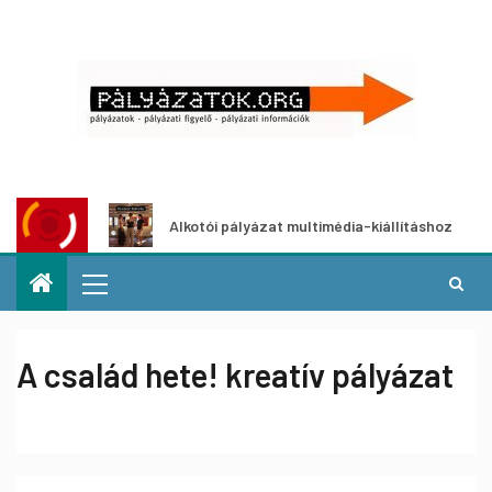
Alkotói pályázat multimédia-kiállításhoz
Pály
A család hete! kreatív pályázat