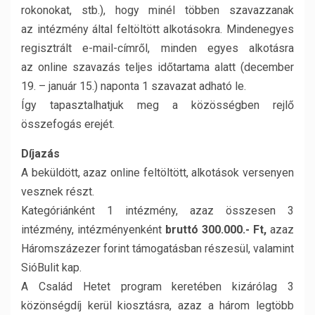
rokonokat, stb.), hogy minél többen szavazzanak
az intézmény által feltöltött alkotásokra. Mindenegyes
regisztrált e-mail-címről, minden egyes alkotásra
az online szavazás teljes időtartama alatt (december
19. – január 15.) naponta 1 szavazat adható le.
Így tapasztalhatjuk meg a közösségben rejlő
összefogás erejét.
Díjazás
A beküldött, azaz online feltöltött, alkotások versenyen
vesznek részt.
Kategóriánként 1 intézmény, azaz összesen 3
intézmény, intézményenként
bruttó 300.000.- Ft,
azaz
Háromszázezer forint támogatásban részesül, valamint
SióBulit kap.
A Család Hetet program keretében kizárólag 3
közönségdíj kerül kiosztásra, azaz a három legtöbb