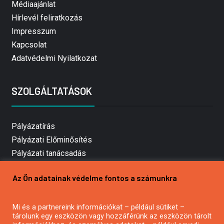
Médiaajánlat
Hírlevél feliratkozás
Impresszum
Kapcsolat
Adatvédelmi Nyilatkozat
SZOLGÁLTATÁSOK
Pályázatírás
Pályázati Előminősítés
Pályázati tanácsadás
Pályázatírás vállalkozásoknak
Az Ön adatainak védelme fontos a számunkra
Mezőgazdasági pályázatírás
Pályázatírás magánszemélyeknek
Mi és a partnereink információkat – például sütiket –
Pályázatírás civil szervezeteknek
tárolunk egy eszközön vagy hozzáférünk az eszközön tárolt
Pályázatírás önkormányzatoknak