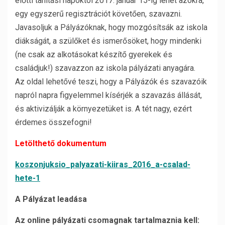
előtti tanítási napoktól 2017. január 15-ig lehet azokra,
egy egyszerű regisztrációt követően, szavazni.
Javasoljuk a Pályázóknak, hogy mozgósítsák az iskola
diákságát, a szülőket és ismerősöket, hogy mindenki
(ne csak az alkotásokat készítő gyerekek és
családjuk!) szavazzon az iskola pályázati anyagára.
Az oldal lehetővé teszi, hogy a Pályázók és szavazóik
napról napra figyelemmel kísérjék a szavazás állását,
és aktivizálják a környezetüket is. A tét nagy, ezért
érdemes összefogni!
Letölthető dokumentum
koszonjuksio_palyazati-kiiras_2016_a-csalad-
hete-1
A Pályázat leadása
Az online pályázati csomagnak tartalmaznia kell: