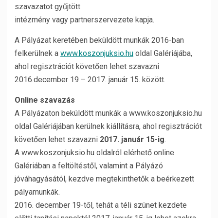
szavazatot gyűjtött
intézmény vagy partnerszervezete kapja.
A Pályázat keretében beküldött munkák 2016-ban
felkerülnek a
www.koszonjuksio.hu
oldal Galériájába,
ahol regisztrációt követően lehet szavazni
2016.december 19 – 2017. január 15. között.
Online szavazás
A Pályázaton beküldött munkák a www.koszonjuksio.hu
oldal Galériájában kerülnek kiállításra, ahol regisztrációt
követően lehet szavazni
2017. január 15-ig
.
A www.koszonjuksio.hu oldalról elérhető online
Galériában a feltöltéstől, valamint a Pályázó
jóváhagyásától, kezdve megtekinthetők a beérkezett
pályamunkák.
2016. december 19-től, tehát a téli szünet kezdete