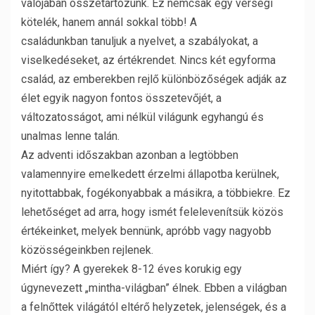
valójában összetartozunk. Ez nemcsak egy vérségi
kötelék, hanem annál sokkal több! A
családunkban tanuljuk a nyelvet, a szabályokat, a
viselkedéseket, az értékrendet. Nincs két egyforma
család, az emberekben rejlő különbözőségek adják az
élet egyik nagyon fontos összetevőjét, a
változatosságot, ami nélkül világunk egyhangú és
unalmas lenne talán.
Az adventi időszakban azonban a legtöbben
valamennyire emelkedett érzelmi állapotba kerülnek,
nyitottabbak, fogékonyabbak a másikra, a többiekre. Ez
lehetőséget ad arra, hogy ismét felelevenítsük közös
értékeinket, melyek bennünk, apróbb vagy nagyobb
közösségeinkben rejlenek.
Miért így? A gyerekek 8-12 éves korukig egy
úgynevezett „mintha-világban” élnek. Ebben a világban
a felnőttek világától eltérő helyzetek, jelenségek, és a