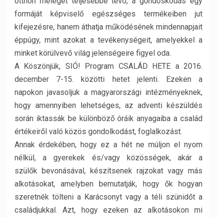
otthon melegét teljesebbé tevő, a gondoskodás egy
formáját képviselő egészséges termékeiben jut
kifejezésre, hanem áthatja működésének mindennapjait
éppúgy, mint azokat a tevékenységeit, amelyekkel a
minket körülvevő világ jelenségeire figyel oda.
A Köszönjük, SIÓ! Program CSALÁD HETE a 2016.
december 7-15. közötti hetet jelenti. Ezeken a
napokon javasoljuk a magyarországi intézményeknek,
hogy amennyiben lehetséges, az adventi készüldés
során iktassák be különböző óráik anyagaiba a család
értékeiről való közös gondolkodást, foglalkozást.
Annak érdekében, hogy ez a hét ne múljon el nyom
nélkül, a gyerekek és/vagy közösségek, akár a
szülők bevonásával, készítsenek rajzokat vagy más
alkotásokat, amelyben bemutatják, hogy ők hogyan
szeretnék tölteni a Karácsonyt vagy a téli szünidőt a
családjukkal. Azt, hogy ezeken az alkotásokon mi