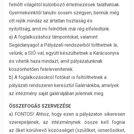
felnőtt világétól különböző értelmezések találhatóak.
Gyermekeinktől tanulni sosem szégyen, bennük még
ott rejlik mindaz az ártatlan tisztaság és
nyitottság, amit mi felnőttek már rég elfeledtünk.
a) A foglalkozáshoz támpontokat, valamint
Segédanyagot a Pályázati rendszerből tölthetnek le,
velünk, a SIÓ-val, együtt készülhetnek a Karácsonyra
és vihetik haza mindazt, amit pályázatunknak
köszönhetően felelevenítenek.
b) A foglalkozásokról fotókat is feltölthetnek a
pályázati rendszeren keresztül Galériánkba, amelyek
az intézmény saját galériájában jelennek meg.
ÖSSZEFOGÁS SZERVEZÉSE
a) FONTOS! Ahhoz, hogy ezen a pályázaton sikeresen
szerepeljenek, az intézménynek össze kell fognia
az őket körülvevő közösséget (szülőket, ismerősöket,