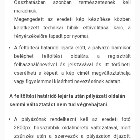
Összhatásban azonban természetesnek kell
maradniuk.
Megengedett az eredeti kép készítése közben
keletkezett technikai hibák eltávolítása: karc, a
fényérzékelőre tapadt por nyomai.
A feltöltési határidő lejárta előtt, a pályázó bármikor
beléphet feltöltési oldalára, a regisztrált
felhasználónevével és jelszavával és itt törölheti,
cserélheti a képeit, a kép címét megváltoztathatja
vagy figyelemmel kísérheti nevezésének adatait.
A feltöltési határidő lejárta után pályázati oldalán
semmi változtatást nem tud végrehajtani.
A pályázónak rendelkezni kell az eredeti fotó
3800px. hosszabbik oldalméretű változatával, mert
zsűrizés után a szervezők a pályázaton díjazott,