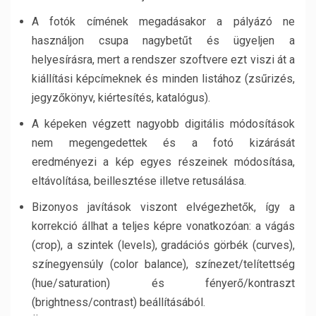
A fotók címének megadásakor a pályázó ne
használjon csupa nagybetűt és ügyeljen a
helyesírásra, mert a rendszer szoftvere ezt viszi át a
kiállítási képcímeknek és minden listához (zsűrizés,
jegyzőkönyv, kiértesítés, katalógus).
A képeken végzett nagyobb digitális módosítások
nem megengedettek és a fotó kizárását
eredményezi a kép egyes részeinek módosítása,
eltávolítása, beillesztése illetve retusálása.
Bizonyos javítások viszont elvégezhetők, így a
korrekció állhat a teljes képre vonatkozóan: a vágás
(crop), a szintek (levels), gradációs görbék (curves),
színegyensúly (color balance), színezet/telítettség
(hue/saturation) és fényerő/kontraszt
(brightness/contrast) beállításából.