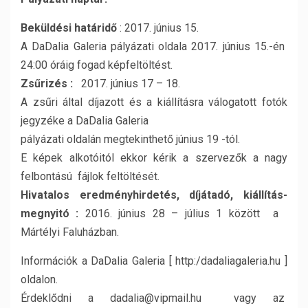
Beküldési határidő
: 2017. június 15.
A DaDalia Galeria pályázati oldala 2017. június 15.-én
24:00 óráig fogad képfeltöltést.
Zsűrizés :
2017. június 17 – 18.
A zsűri által díjazott és a kiállításra válogatott fotók
jegyzéke a DaDalia Galeria
pályázati oldalán megtekinthető június 19 -tól.
E képek alkotóitól ekkor kérik a szervezők a nagy
felbontású fájlok feltöltését.
Hivatalos eredményhirdetés, díjátadó, kiállítás-
megnyitó :
2016. június 28 – július 1 között a
Mártélyi Faluházban.
Információk a DaDalia Galeria [ http:/dadaliagaleria.hu ]
oldalon.
Érdeklődni a dadalia@vipmail.hu vagy az