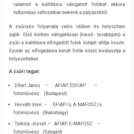
valamint a kiállításra válogatott fotókat ekkora
felbontású változatban bekérik a pályázóktól.
A zsűrizés folyamata valós időben és helyszínen
zajlik. Első körben válogatással (kieső- továbbjutó) a
zsűri a kiállításra elfogadott fotók listáját állítja össze.
Ezután az elfogadásra került fotók közül kiválasztja a
helyezetteket.
A zsűri tagjai:
Eifert János – AFIAP, ESFIAP –
fotóművész (Budapest)
Horváth Imre – EFIAP/s, A-MAFOSZ/s
fotóművész (Biatorbágy)
Törköly József – AFIAP, E-MAFOSZ –
fotóművész (Szeged)