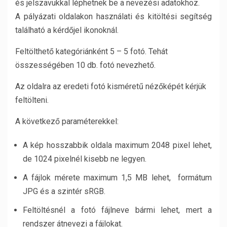
és jelszavukkal léphetnek be a nevezési adatokhoz.
A pályázati oldalakon használati és kitöltési segítség
található a kérdőjel ikonoknál.
Feltölthető kategóriánként 5 – 5 fotó. Tehát
összességében 10 db. fotó nevezhető.
Az oldalra az eredeti fotó kisméretű nézőképét kérjük
feltölteni.
A következő paraméterekkel:
A kép hosszabbik oldala maximum 2048 pixel lehet,
de 1024 pixelnél kisebb ne legyen.
A fájlok mérete maximum 1,5 MB lehet, formátum
JPG és a szintér sRGB.
Feltöltésnél a fotó fájlneve bármi lehet, mert a
rendszer átnevezi a fájlokat.