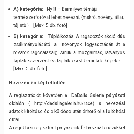
A) kategória:
Nyílt – Bármilyen témájú
természetfotóval lehet nevezni, (makró, növény, állat,
táj stb.) [Max. 5 db. fotó]
B) kategória:
Táplálkozás. A ragadozók akció dús
zsákmányolásától a növények fogyasztásán át a
rovarok rágcsálásáig várjuk a mozgalmas, látványos
táplálékszerzést és táplálkozást bemutató képeket.
[Max. 5 db. fotó]
Nevezés és képfeltöltés
A regisztrációt követően a DaDalia Galeria pályázati
oldalán ( http://dadaliagaleria.hu/race) a nevezési
adatok kitöltése és elküldése után érhető el a feltöltési
oldal.
A régebben regisztrált pályázóink felhasználó nevükkel