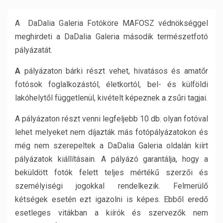
A DaDalia Galeria Fotóköre MAFOSZ védnökséggel
meghirdeti a DaDalia Galeria második természetfotó
pályázatát.
A
pályázaton bárki részt vehet, hivatásos és amatőr
fotósok foglalkozástól, életkortól, bel- és külföldi
lakóhelytől függetlenül, kivételt képeznek a zsűri tagjai.
A pályázaton részt venni legfeljebb 10 db. olyan fotóval
lehet melyeket nem díjazták más fotópályázatokon és
még nem szerepeltek a DaDalia Galeria oldalán kiírt
pályázatok kiállításain. A pályázó garantálja, hogy a
beküldött fotók felett teljes mértékű szerzői és
személyiségi jogokkal rendelkezik. Felmerülő
kétségek esetén ezt igazolni is képes. Ebből eredő
esetleges vitákban a kiírók és szervezők nem