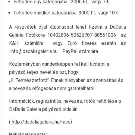
Feltöltés egy kategóriába : 2000 Ft. vagy 7 €.
Feltöltés mindkét kategóriába: 3000 Ft. vagy 10 €.
A részvételi díjat átutalással lehet fizetni a DaDalia
Galéria Fotóköre 10402836-50526787-88561006 sz
K&H. számlára vagy Euró fizetés esetén az
info@dadaliagaleria.hu PayPal számlára.
Közleményben mindenképpen fel kell tüntetni a
pályázó teljes nevét és azt, hogy:
„II. Természetfotó”. Ennek hiányában az azonosítás és
a nevezés elfogadása nem garantálható!
Információk, regisztrálás, nevezés, fotók feltöltése a
DaDalia Galeria pályázati oldalán.
( http://dadaliagaleria.hu/race)
Pályázati naptár: