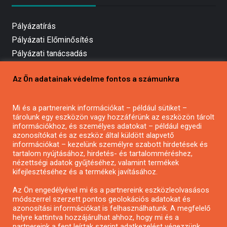
Pályázatírás
Pályázati Előminősítés
Pályázati tanácsadás
Pályázatírás vállalkozásoknak
Az Ön adatainak védelme fontos a számunkra
Mezőgazdasági pályázatírás
Pályázatírás magánszemélyeknek
Mi és a partnereink információkat – például sütiket –
Pályázatírás civil szervezeteknek
tárolunk egy eszközön vagy hozzáférünk az eszközön tárolt
Pályázatírás önkormányzatoknak
információkhoz, és személyes adatokat – például egyedi
azonosítókat és az eszköz által küldött alapvető
Pályázatfigyelés
információkat – kezelünk személyre szabott hirdetések és
Specifikus pályázatfigyelés vagy hírlevél
tartalom nyújtásához, hirdetés- és tartalomméréshez,
nézettségi adatok gyűjtéséhez, valamint termékek
kifejlesztéséhez és a termékek javításához.
PÁLYÁZATFIGYELŐ
Az Ön engedélyével mi és a partnereink eszközleolvasásos
módszerrel szerzett pontos geolokációs adatokat és
azonosítási információkat is felhasználhatunk. A megfelelő
helyre kattintva hozzájárulhat ahhoz, hogy mi és a
Pályázatok magánszemélyeknek
partnereink a fent leírtak szerint adatkezelést végezzünk.