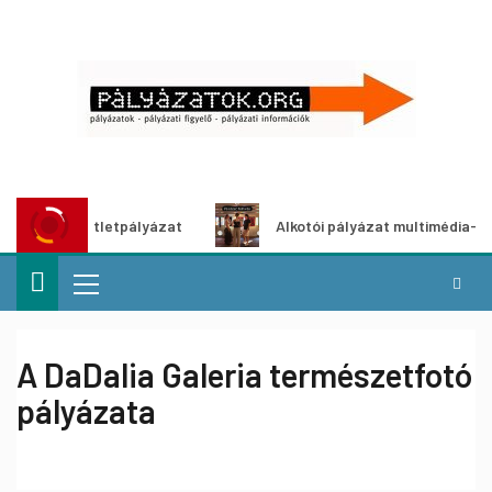
tő ötletpályázat
Alkotói pályázat multimédia-kiállításho
A DaDalia Galeria természetfotó
pályázata