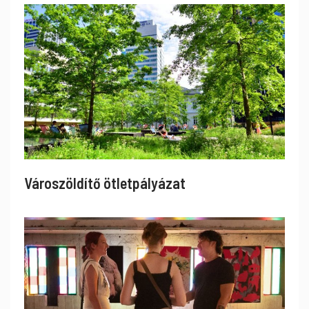
Városzöldítő ötletpályázat