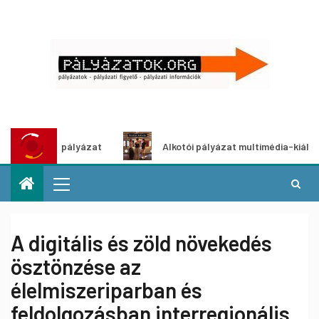
etpályázat
Alkotói pályázat multimédia-kiállításhoz
A digitális és zöld növekedés
ösztönzése az
élelmiszeriparban és
feldolgozásban interregionális