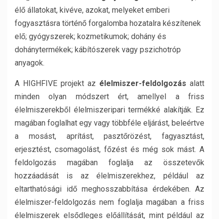
élő állatokat, kivéve, azokat, melyeket emberi
fogyasztásra történő forgalomba hozatalra készítenek
elő; gyógyszerek; kozmetikumok; dohány és
dohánytermékek; kábítószerek vagy pszichotróp
anyagok.
A HIGHFIVE projekt az
élelmiszer-feldolgozás
alatt
minden olyan módszert ért, amellyel a friss
élelmiszerekből élelmiszeripari termékké alakítják. Ez
magában foglalhat egy vagy többféle eljárást, beleértve
a mosást, aprítást, pasztőrözést, fagyasztást,
erjesztést, csomagolást, főzést és még sok mást. A
feldolgozás magában foglalja az összetevők
hozzáadását is az élelmiszerekhez, például az
eltarthatósági idő meghosszabbítása érdekében. Az
élelmiszer-feldolgozás nem foglalja magában a friss
élelmiszerek elsődleges előállítását, mint például az