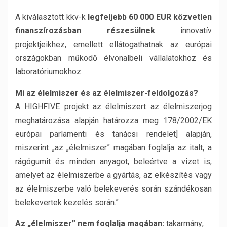
A kiválasztott kkv-k
legfeljebb 60 000 EUR közvetlen
finanszírozásban részesülnek
innovatív
projektjeikhez, emellett ellátogathatnak az európai
országokban működő élvonalbeli vállalatokhoz és
laboratóriumokhoz.
Mi az élelmiszer és az élelmiszer-feldolgozás?
A HIGHFIVE projekt az élelmiszert az élelmiszerjog
meghatározása alapján határozza meg 178/2002/EK
európai parlamenti és tanácsi rendelet] alapján,
miszerint „az „élelmiszer” magában foglalja az italt, a
rágógumit és minden anyagot, beleértve a vizet is,
amelyet az élelmiszerbe a gyártás, az elkészítés vagy
az élelmiszerbe való belekeverés során szándékosan
belekevertek kezelés során.”
Az „élelmiszer” nem foglalja magában:
takarmány;