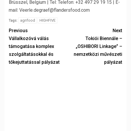
Brüsszel, Belgium | Tel: Telefon: +32 497 29 19 15 | E-
mail: Veerle.degraef@flandersfood.com
agrifood
HIGHFIVE
Tags:
Previous
Next
Vállalkozóvá válás
Tokiói Biennále –
támogatása komplex
„OSHIBORI Linkage” –
szolgáltatásokkal és
nemzetközi művészeti
tőkejuttatással pályázat
pályázat