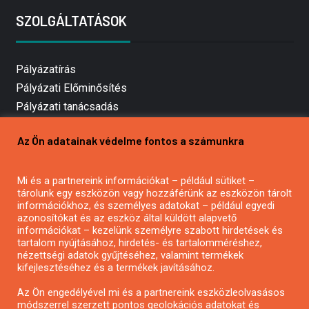
SZOLGÁLTATÁSOK
Pályázatírás
Pályázati Előminősítés
Pályázati tanácsadás
Pályázatírás vállalkozásoknak
Az Ön adatainak védelme fontos a számunkra
Mezőgazdasági pályázatírás
Pályázatírás magánszemélyeknek
Mi és a partnereink információkat – például sütiket –
Pályázatírás civil szervezeteknek
tárolunk egy eszközön vagy hozzáférünk az eszközön tárolt
Pályázatírás önkormányzatoknak
információkhoz, és személyes adatokat – például egyedi
azonosítókat és az eszköz által küldött alapvető
Pályázatfigyelés
információkat – kezelünk személyre szabott hirdetések és
Specifikus pályázatfigyelés vagy hírlevél
tartalom nyújtásához, hirdetés- és tartalomméréshez,
nézettségi adatok gyűjtéséhez, valamint termékek
kifejlesztéséhez és a termékek javításához.
PÁLYÁZATFIGYELŐ
Az Ön engedélyével mi és a partnereink eszközleolvasásos
módszerrel szerzett pontos geolokációs adatokat és