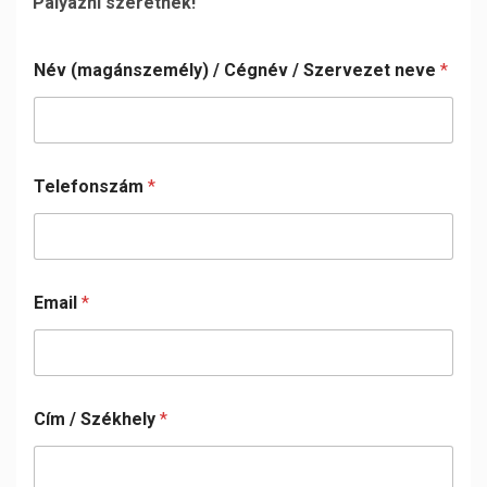
Pályázni szeretnék!
Név (magánszemély) / Cégnév / Szervezet neve
*
Telefonszám
*
Email
*
Cím / Székhely
*