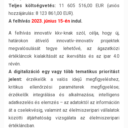
Teljes költségvetés:
11 605 516,00 EUR (uniós
hozzájárulás: 8 123 861,00 EUR).
A felhívás
2023. június 15-én
indul.
A felhívás innovatív kkv-knak szól, célja, hogy új,
határokon átívelő innovatív-innovatív projektek
megvalósulását tegye lehetővé, az ágazatközi
értékláncok kialakítását az ikerváltás és az ipar 4.0
révén.
A digitalizáció egy vagy több tematikus prioritást
jelent:
érzékelők a valós idejű megfigyeléshez,
kritikus ellenőrzési paraméterek megfigyelése;
érzékelők integrálása és alkalmazása; intelligens
adatkezelés és elemzés – az adatoktól az információn
át a cselekvésig, valamint az élelmiszeripari vállalatok
közötti átjárhatóság vizsgálata az élelmiszeripari
értékláncban.