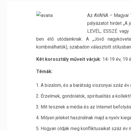
Az AVANA – Magyar 
pályázatot hirdet „A 
LEVÉL, ESSZÉ vagy 
ben élő utódainknak. A „Jövő nagykövet
kombinálhatók), szabadon választott stílusba
Két korosztály műveit várjuk:
14-19 év, 19 é
Témák:
A bizalom, és a barátság viszonyai száz év 
Érzelmek, gondolatok, spiritualitás a kollekt
Mit tesznek a média és az Internet befolyás
Milyen jeleket használnak majd a nyelv kie
Hogyan oldják meg konfliktusaikat száz év 