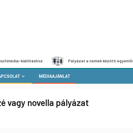
-kiállításhoz
Pályázat a nemek közötti egyenlőség európa
APCSOLAT
MÉDIAAJÁNLAT
zé vagy novella pályázat