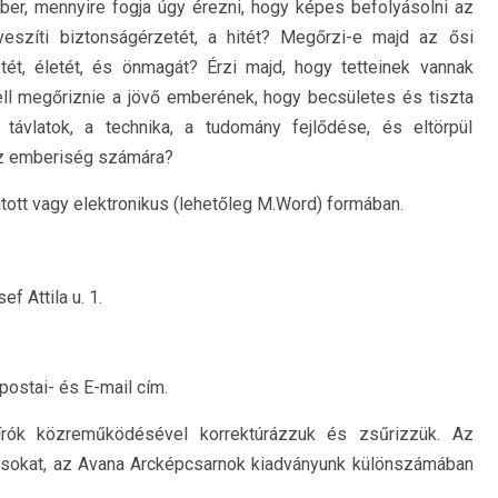
ber, mennyire fogja úgy érezni, hogy képes befolyásolni az
veszíti biztonságérzetét, a hitét? Megőrzi-e majd az ősi
tét, életét, és önmagát? Érzi majd, hogy tetteinek vannak
ll megőriznie a jövő emberének, hogy becsületes és tiszta
ávlatok, a technika, a tudomány fejlődése, és eltörpül
 az emberiség számára?
tott vagy elektronikus (lehetőleg M.Word) formában.
f Attila u. 1.
 postai- és E-mail cím.
 írók közreműködésével korrektúrázzuk és zsűrizzük. Az
kotásokat, az Avana Arcképcsarnok kiadványunk különszámában