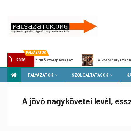
PÁLYÁZATOK
Városzöldítő ötletpályázat
Alkotói pályázat multimédia
2026
PÁLYÁZATOK
SZOLGÁLTATÁSOK
K
A jövő nagykövetei levél, ess