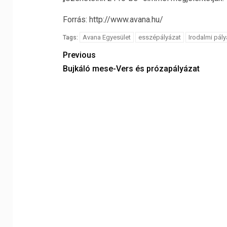
Forrás: http://www.avana.hu/
Avana Egyesület
esszépályázat
Irodalmi pál
Tags:
Previous
Bujkáló mese-Vers és prózapályázat