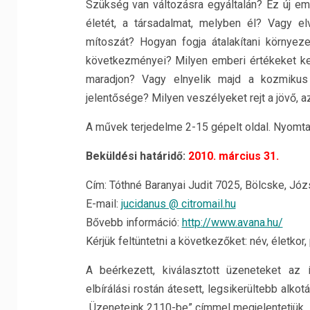
Szükség van változásra egyáltalán? Ez új em
életét, a társadalmat, melyben él? Vagy el
mítoszát? Hogyan fogja átalakítani környeze
következményei? Milyen emberi értékeket ke
maradjon? Vagy elnyelik majd a kozmikus t
jelentősége? Milyen veszélyeket rejt a jövő,
A művek terjedelme 2-15 gépelt oldal. Nyomta
Beküldési határidő:
2010. március 31.
Cím: Tóthné Baranyai Judit 7025, Bölcske, Józse
E-mail:
jucidanus @ citromail.hu
Bővebb információ:
http://www.avana.hu/
Kérjük feltüntetni a következőket: név, életkor,
A beérkezett, kiválasztott üzeneteket az
elbírálási rostán átesett, legsikerültebb al
„Üzeneteink 2110-be” címmel megjelentetjük.