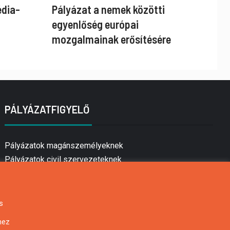
édia-
Pályázat a nemek közötti
egyenlőség európai
mozgalmainak erősítésére
PÁLYÁZATFIGYELŐ
Pályázatok magánszemélyeknek
Pályázatok civil szervezeteknek
Pályázatok vállalkozásoknak
Önkormányzati pályázatok
Mezőgazdasági pályázatok
s
Falusi turizmus pályázatok
hez
Napelem pályázatok