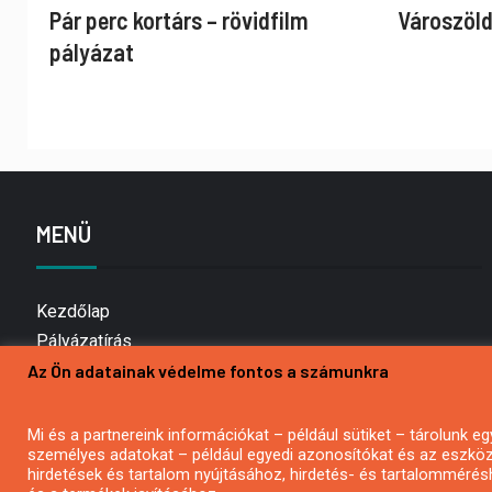
Pár perc kortárs – rövidfilm
Városzöld
pályázat
MENÜ
Kezdőlap
Pályázatírás
Az Ön adatainak védelme fontos a számunkra
Bemutatkozás
Médiaajánlat
Hírlevél feliratkozás
Mi és a partnereink információkat – például sütiket – tárolunk
személyes adatokat – például egyedi azonosítókat és az eszköz 
Impresszum
hirdetések és tartalom nyújtásához, hirdetés- és tartalommérés
Kapcsolat