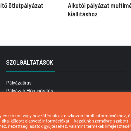
ítő ötletpályázat
Alkotói pályázat multim
kiállításhoz
SZOLGÁLTATÁSOK
Pályázatírás
Pályázati Előminősítés
Pályázati tanácsadás
Pályázatírás vállalkozásoknak
Mezőgazdasági pályázatírás
 egy eszközön vagy hozzáférünk az eszközön tárolt információkhoz, é
által küldött alapvető információkat – kezelünk személyre szabott
Pályázatírás magánszemélyeknek
hez, nézettségi adatok gyűjtéséhez, valamint termékek kifejlesztésé
Pályázatírás civil szervezeteknek