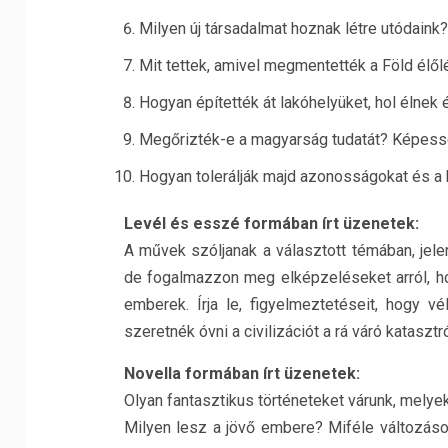
Milyen új társadalmat hoznak létre utódaink?
Mit tettek, amivel megmentették a Föld élőlé
Hogyan építették át lakóhelyüket, hol élnek
Megőrizték-e a magyarság tudatát? Képessé
Hogyan tolerálják majd azonosságokat és a
Levél és esszé formában írt üzenetek:
A művek szóljanak a választott témában, jele
de fogalmazzon meg elképzeléseket arról, ho
emberek. Írja le, figyelmeztetéseit, hogy v
szeretnék óvni a civilizációt a rá váró katasztró
Novella formában írt üzenetek:
Olyan fantasztikus történeteket várunk, melye
Milyen lesz a jövő embere? Miféle változáso