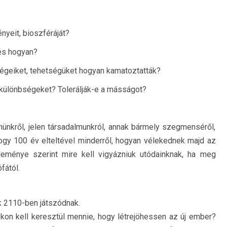
nyeit, bioszféráját?
 és hogyan?
geiket, tehetségüket hogyan kamatoztatták?
 különbségeket? Tolerálják-e a másságot?
nünkről, jelen társadalmunkról, annak bármely szegmenséről,
gy 100 év elteltével minderről, hogyan vélekednek majd az
éleménye szerint mire kell vigyázniuk utódainknak, ha meg
fától.
k 2110-ben játszódnak.
kon kell keresztül mennie, hogy létrejöhessen az új ember?