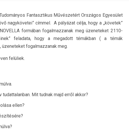
Tudományos Fantasztikus Művészetért Országos Egyesület
jövő nagykövetei” címmel. A pályázat célja, hogy a „követek”
NOVELLA formában fogalmazzanak meg üzeneteket 2110-
einek” feladata, hogy a megadott témákban ( a témák
n, üzeneteket fogalmazzanak meg.
ven felüliek.
múlva.
ív tudattalanban. Mit tudnak majd erről akkor?
olása ellen?
gészítésére?
múlva?