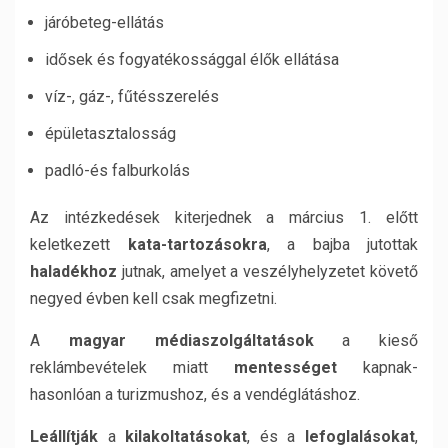
járóbeteg-ellátás
idősek és fogyatékossággal élők ellátása
víz-, gáz-, fűtésszerelés
épületasztalosság
padló-és falburkolás
Az intézkedések kiterjednek a március 1. előtt
keletkezett
kata-tartozásokra
, a bajba jutottak
haladékhoz
jutnak, amelyet a veszélyhelyzetet követő
negyed évben kell csak megfizetni.
A
magyar médiaszolgáltatások
a kieső
reklámbevételek miatt
mentességet
kapnak-
hasonlóan a turizmushoz, és a vendéglátáshoz.
Leállítják
a
kilakoltatásokat
, és a
lefoglalásokat
,