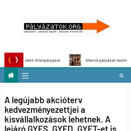
oszöldítő ötletpályázat
Alkotói pályázat multimédia-kiál
A legújabb akcióterv
kedvezményezettjei a
kisvállalkozások lehetnek. A
lejáró GYES, GYED, GYET-et is