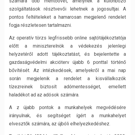
számára dob mentőövet, amelynek a különböző
szolgáltatások résztvevői lehetnek a jogosultjai. A
pontos feltételeket a hamarosan megjelenő rendelet
fogja részletesen tartalmazni.
Az operatív törzs legfrissebb online sajtótájékoztatója
előtt a miniszterelnök a védekezés jelenlegi
helyzetéről adott tájékoztatást, és bejelentette a
gazdaságvédelmi akcióterv újabb 6 ponttal történő
bővítését. Az intézkedések, amelyekről a mai nap
során megjelenik a rendelet a kisvállalkozók
tízezreinek biztosít adómentességet, emellett
haladékot ad az adósok számára.
A z újabb pontok a munkahelyek megvédésére
irányulnak, és segítséget ígért a munkahelyet
elvesztők számára, az újbóli elhelyezkedéshez.