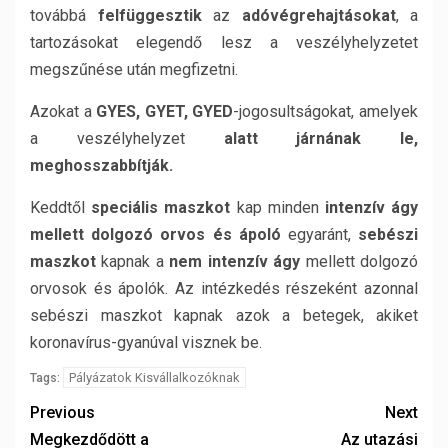
továbbá
felfüggesztik
az
adóvégrehajtásokat
, a
tartozásokat elegendő lesz a veszélyhelyzetet
megszűnése után megfizetni.
Azokat a
GYES, GYET, GYED
-jogosultságokat, amelyek
a veszélyhelyzet
alatt járnának le,
meghosszabbítják.
Keddtől
speciális maszkot
kap minden
intenzív ágy
mellett dolgozó orvos és ápoló
egyaránt,
sebészi
maszkot
kapnak a
nem intenzív ágy
mellett dolgozó
orvosok és ápolók. Az intézkedés részeként azonnal
sebészi maszkot kapnak azok a betegek, akiket
koronavírus-gyanúval visznek be.
Pályázatok Kisvállalkozóknak
Tags:
Previous
Next
Megkezdődött a
Az utazási