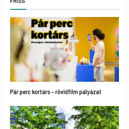
FRISS
Pár perc kortárs – rövidfilm pályázat