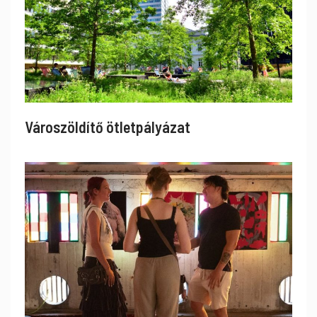
Városzöldítő ötletpályázat