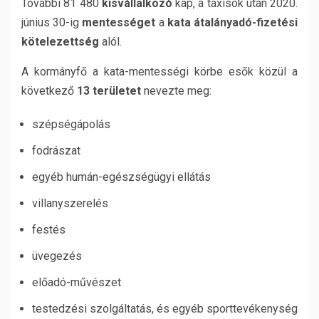
További 81 480
kisvállalkozó
kap, a taxisok után 2020.
június 30-ig
mentességet
a
kata átalányadó-fizetési
kötelezettség
alól.
A kormányfő a kata-mentességi körbe esők közül a
következő
13 területet
nevezte meg:
szépségápolás
fodrászat
egyéb humán-egészségügyi ellátás
villanyszerelés
festés
üvegezés
előadó-művészet
testedzési szolgáltatás, és egyéb sporttevékenység