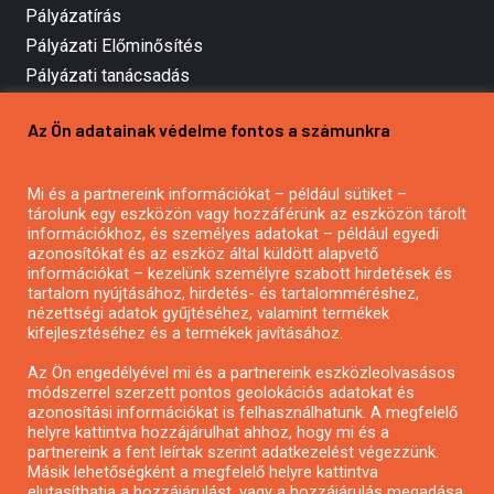
Pályázatírás
Pályázati Előminősítés
Pályázati tanácsadás
Pályázatírás vállalkozásoknak
Az Ön adatainak védelme fontos a számunkra
Mezőgazdasági pályázatírás
Pályázatírás magánszemélyeknek
Mi és a partnereink információkat – például sütiket –
Pályázatírás civil szervezeteknek
tárolunk egy eszközön vagy hozzáférünk az eszközön tárolt
Pályázatírás önkormányzatoknak
információkhoz, és személyes adatokat – például egyedi
azonosítókat és az eszköz által küldött alapvető
Pályázatfigyelés
információkat – kezelünk személyre szabott hirdetések és
Specifikus pályázatfigyelés vagy hírlevél
tartalom nyújtásához, hirdetés- és tartalomméréshez,
nézettségi adatok gyűjtéséhez, valamint termékek
kifejlesztéséhez és a termékek javításához.
PÁLYÁZATFIGYELŐ
Az Ön engedélyével mi és a partnereink eszközleolvasásos
módszerrel szerzett pontos geolokációs adatokat és
azonosítási információkat is felhasználhatunk. A megfelelő
helyre kattintva hozzájárulhat ahhoz, hogy mi és a
Pályázatok magánszemélyeknek
partnereink a fent leírtak szerint adatkezelést végezzünk.
Pályázatok civil szervezeteknek
Másik lehetőségként a megfelelő helyre kattintva
elutasíthatja a hozzájárulást, vagy a hozzájárulás megadása
Pályázatok vállalkozásoknak