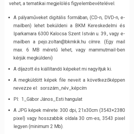
vehet, a tematikai megjelölés figyelembevételével.
A pályaműveket digitális formában, (CD-n, DVD-n, e-
mailben) lehet beküldeni a BKM Kereskedelmi és
Iparkamara 6300 Kalocsa Szent István u. 39., vagy e-
mailben a pejo.zoltan@bkmkik.hu címre. (Egy mail
max. 6 MB méretű lehet, vagy mammutmail-ben
kérjük megküldeni)
A díjazott és kiállítandó képeket mi nagyítjuk ki.
A megküldött képek file neveit a következőképpen
nevezze el: sorszám­_név_képcím
Pl: 1_Gábor János_Esti hangulat
A JPG képek mérete: 300 dpi, 21x30cm (3543×2380
pixel) vagy hosszabbik oldala 30 cm-es, 3543 pixel
legyen (minimum 2 Mb).