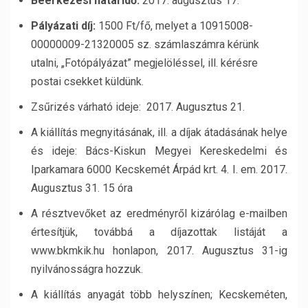
Beérkezési határidő:
2017. augusztus 17.
Pályázati díj:
1500 Ft/fő, melyet a 10915008-
00000009-21320005 sz. számlaszámra kérünk
utalni, „Fotópályázat” megjelöléssel, ill. kérésre
postai csekket küldünk.
Zsűrizés várható ideje: 2017. Augusztus 21.
A kiállítás megnyitásának, ill. a díjak átadásának helye
és ideje: Bács-Kiskun Megyei Kereskedelmi és
Iparkamara 6000 Kecskemét Árpád krt. 4. I. em. 2017.
Augusztus 31. 15 óra
A résztvevőket az eredményről kizárólag e-mailben
értesítjük, továbbá a díjazottak listáját a
www.bkmkik.hu honlapon, 2017. Augusztus 31-ig
nyilvánosságra hozzuk.
A kiállítás anyagát több helyszínen; Kecskeméten,