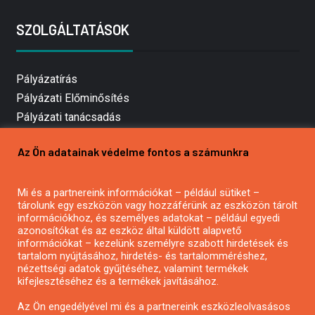
SZOLGÁLTATÁSOK
Pályázatírás
Pályázati Előminősítés
Pályázati tanácsadás
Pályázatírás vállalkozásoknak
Az Ön adatainak védelme fontos a számunkra
Mezőgazdasági pályázatírás
Pályázatírás magánszemélyeknek
Mi és a partnereink információkat – például sütiket –
Pályázatírás civil szervezeteknek
tárolunk egy eszközön vagy hozzáférünk az eszközön tárolt
Pályázatírás önkormányzatoknak
információkhoz, és személyes adatokat – például egyedi
azonosítókat és az eszköz által küldött alapvető
Pályázatfigyelés
információkat – kezelünk személyre szabott hirdetések és
Specifikus pályázatfigyelés vagy hírlevél
tartalom nyújtásához, hirdetés- és tartalomméréshez,
nézettségi adatok gyűjtéséhez, valamint termékek
kifejlesztéséhez és a termékek javításához.
PÁLYÁZATFIGYELŐ
Az Ön engedélyével mi és a partnereink eszközleolvasásos