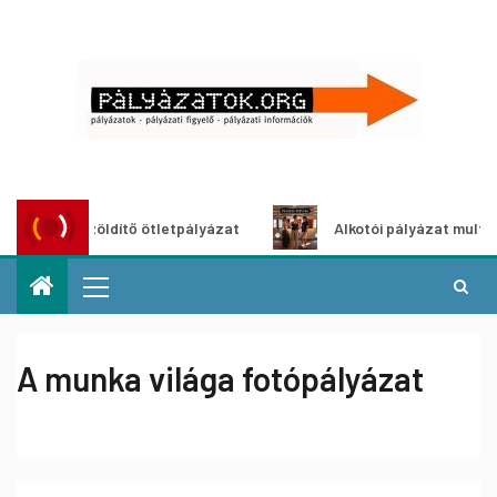
ároszöldítő ötletpályázat
Alkotói pályázat multimédia-kiá
A munka világa fotópályázat