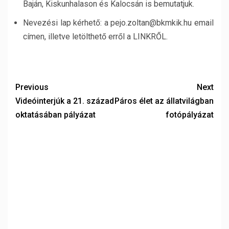
Baján, Kiskunhalason és Kalocsán is bemutatjuk.
Nevezési lap kérhető: a pejo.zoltan@bkmkik.hu email
címen, illetve letölthető erről a LINKRŐL.
Previous
Next
Videóinterjúk a 21. század
Páros élet az állatvilágban
oktatásában pályázat
fotópályázat