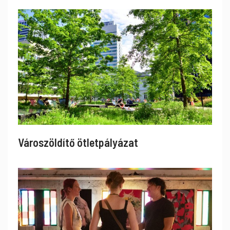
Városzöldítő ötletpályázat