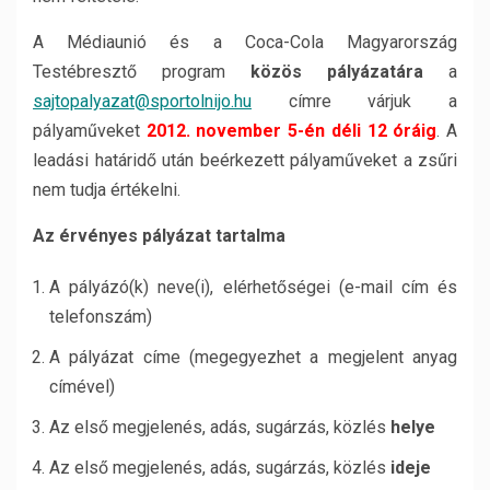
A Médiaunió és a Coca-Cola Magyarország
Testébresztő program
közös pályázatára
a
sajtopalyazat@sportolnijo.hu
címre várjuk a
pályaműveket
2012
. november 5-én déli 12 óráig
. A
leadási határidő után beérkezett pályaműveket a zsűri
nem tudja értékelni.
Az érvényes pályázat tartalma
A pályázó(k) neve(i), elérhetőségei (e-mail cím és
telefonszám)
A pályázat címe (megegyezhet a megjelent anyag
címével)
Az első megjelenés, adás, sugárzás, közlés
helye
Az első megjelenés, adás, sugárzás, közlés
ideje