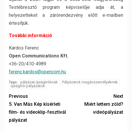
Testébresztő program képviselője adja át, a
helyezetteket a zárórendezvény előtt e-mailben
értesítjük.
További információ
Kardos Ferenc
Open Communications Kft.
+36-20/410-4989
ferenc.kardos@opencom.hu
pályázat újságíróknak
Pályázatok magánszemélyeknek
Tags:
újságírói pályázatok
Previous
Next
5. Van Más Kép kísérleti
Miért lettem zöld?
film- és videoklip-fesztivál
videópályázat
pályázat