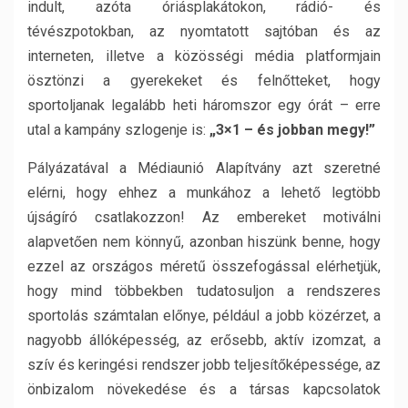
indult, azóta óriásplakátokon, rádió- és
tévészpotokban, az nyomtatott sajtóban és az
interneten, illetve a közösségi média platformjain
ösztönzi a gyerekeket és felnőtteket, hogy
sportoljanak legalább heti háromszor egy órát – erre
utal a kampány szlogenje is:
„3×1 – és jobban megy!”
Pályázatával a Médiaunió Alapítvány azt szeretné
elérni, hogy ehhez a munkához a lehető legtöbb
újságíró csatlakozzon! Az embereket motiválni
alapvetően nem könnyű, azonban hiszünk benne, hogy
ezzel az országos méretű összefogással elérhetjük,
hogy mind többekben tudatosuljon a rendszeres
sportolás számtalan előnye, például a jobb közérzet, a
nagyobb állóképesség, az erősebb, aktív izomzat, a
szív és keringési rendszer jobb teljesítőképessége, az
önbizalom növekedése és a társas kapcsolatok