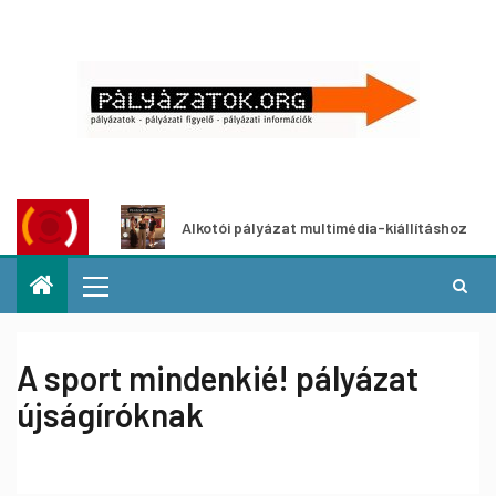
at
Alkotói pályázat multimédia-kiállításhoz
A sport mindenkié! pályázat
újságíróknak