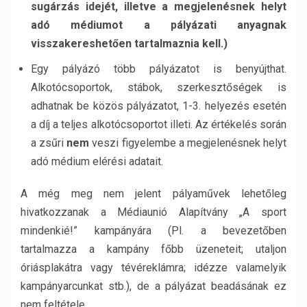
sugárzás idejét, illetve a megjelenésnek helyt
adó médiumot a pályázati anyagnak
visszakereshetően tartalmaznia kell.)
Egy pályázó több pályázatot is benyújthat.
Alkotócsoportok, stábok, szerkesztőségek is
adhatnak be közös pályázatot, 1-3. helyezés esetén
a díj a teljes alkotócsoportot illeti. Az értékelés során
a zsűri
nem
veszi figyelembe a megjelenésnek helyt
adó médium elérési adatait.
A még meg nem jelent pályaművek lehetőleg
hivatkozzanak a Médiaunió Alapítvány „A sport
mindenkié!” kampányára (Pl. a bevezetőben
tartalmazza a kampány főbb üzeneteit; utaljon
óriásplakátra vagy tévéreklámra; idézze valamelyik
kampányarcunkat stb.), de a pályázat beadásának ez
nem feltétele.