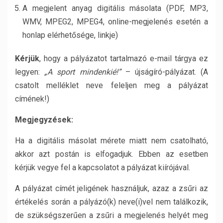
A megjelent anyag digitális másolata (PDF, MP3,
WMV, MPEG2, MPEG4, online-megjelenés esetén a
honlap elérhetősége, linkje)
Kérjük
, hogy a pályázatot tartalmazó e-mail tárgya ez
legyen:
„A sport mindenkié!”
– újságíró-pályázat. (A
csatolt melléklet neve feleljen meg a pályázat
címének!)
Megjegyzések:
Ha a digitális másolat mérete miatt nem csatolható,
akkor azt postán is elfogadjuk. Ebben az esetben
kérjük vegye fel a kapcsolatot a pályázat kiírójával.
A pályázat címét jeligének használjuk, azaz a zsűri az
értékelés során a pályázó(k) neve(i)vel nem találkozik,
de szükségszerűen a zsűri a megjelenés helyét meg