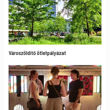
Városzöldítő ötletpályázat