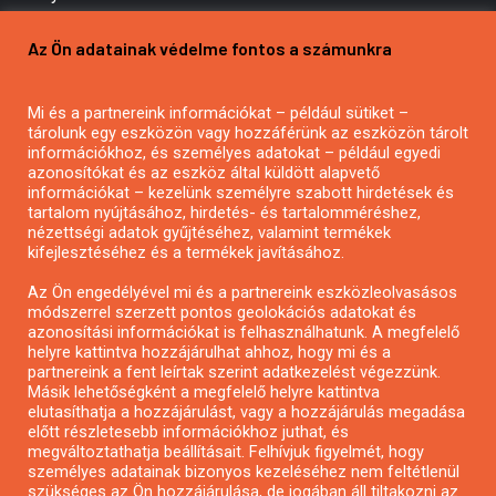
Pályázatírás vállalkozásoknak
Az Ön adatainak védelme fontos a számunkra
Mezőgazdasági pályázatírás
Pályázatírás magánszemélyeknek
Mi és a partnereink információkat – például sütiket –
Pályázatírás civil szervezeteknek
tárolunk egy eszközön vagy hozzáférünk az eszközön tárolt
Pályázatírás önkormányzatoknak
információkhoz, és személyes adatokat – például egyedi
azonosítókat és az eszköz által küldött alapvető
Pályázatfigyelés
információkat – kezelünk személyre szabott hirdetések és
Specifikus pályázatfigyelés vagy hírlevél
tartalom nyújtásához, hirdetés- és tartalomméréshez,
nézettségi adatok gyűjtéséhez, valamint termékek
kifejlesztéséhez és a termékek javításához.
PÁLYÁZATFIGYELŐ
Az Ön engedélyével mi és a partnereink eszközleolvasásos
módszerrel szerzett pontos geolokációs adatokat és
azonosítási információkat is felhasználhatunk. A megfelelő
helyre kattintva hozzájárulhat ahhoz, hogy mi és a
Pályázatok magánszemélyeknek
partnereink a fent leírtak szerint adatkezelést végezzünk.
Pályázatok civil szervezeteknek
Másik lehetőségként a megfelelő helyre kattintva
elutasíthatja a hozzájárulást, vagy a hozzájárulás megadása
Pályázatok vállalkozásoknak
előtt részletesebb információkhoz juthat, és
Önkormányzati pályázatok
megváltoztathatja beállításait. Felhívjuk figyelmét, hogy
személyes adatainak bizonyos kezeléséhez nem feltétlenül
Mezőgazdasági pályázatok
szükséges az Ön hozzájárulása, de jogában áll tiltakozni az