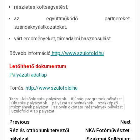
részletes költségvetést;
az együttműködő partnereket,
szándéknyilatkozatokat;
várt eredményeket, társadalmi hasznosulást.
Bővebb információ
http://www.szulofold.hu
Letölthető dokumentum
Pályázati adatlap
Forrás:
http://www.szulofold.hu
felsőoktatási pályázatok
ifjúsági programok pályázat
Tags:
Oktatási pályázatok
pályázat szlovéneknek
szakképző
intézmények pályázat
szlovén oktatási intézmények pályázat
Szülőföld Alap pályázat
Previous
Next
Réz és otthonunk tervezői
NKA Fotóművészeti
pályázat
Szakmai Kollégium