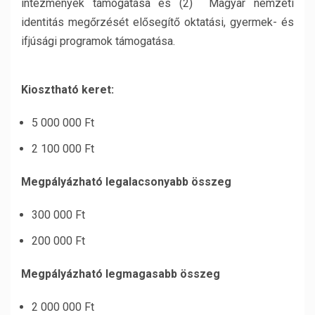
intézmények támogatása és (2) Magyar nemzeti
identitás megőrzését elősegítő oktatási, gyermek- és
ifjúsági programok támogatása.
Kiosztható keret:
5 000 000 Ft
2 100 000 Ft
Megpályázható legalacsonyabb összeg
300 000 Ft
200 000 Ft
Megpályázható legmagasabb összeg
2 000 000 Ft