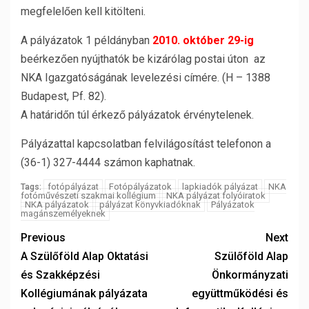
megfelelően kell kitölteni.
A pályázatok 1 példányban
2010. október 29-ig
beérkezően nyújthatók be kizárólag postai úton az
NKA Igazgatóságának levelezési címére. (H – 1388
Budapest, Pf. 82).
A határidőn túl érkező pályázatok érvénytelenek.
Pályázattal kapcsolatban felvilágosítást telefonon a
(36-1) 327-4444 számon kaphatnak.
fotópályázat
Fotópályázatok
lapkiadók pályázat
NKA
Tags:
fotóművészeti szakmai kollégium
NKA pályázat folyóiratok
NKA pályázatok
pályázat könyvkiadóknak
Pályázatok
magánszemélyeknek
Previous
Next
A Szülőföld Alap Oktatási
Szülőföld Alap
és Szakképzési
Önkormányzati
Kollégiumának pályázata
együttműködési és