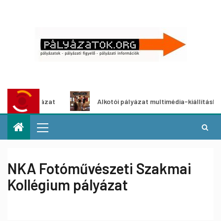
ályázat
Alkotói pályázat multimédia-kiállításhoz
NKA Fotóművészeti Szakmai
Kollégium pályázat