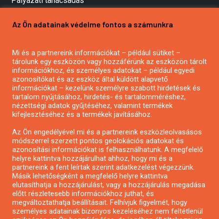
Pályázati tanácsadás
Pályázatírás vállalkozásoknak
Az Ön adatainak védelme fontos a számunkra
Mezőgazdasági pályázatírás
Pályázatírás magánszemélyeknek
Mi és a partnereink információkat – például sütiket –
Pályázatírás civil szervezeteknek
tárolunk egy eszközön vagy hozzáférünk az eszközön tárolt
Pályázatírás önkormányzatoknak
információkhoz, és személyes adatokat – például egyedi
azonosítókat és az eszköz által küldött alapvető
Pályázatfigyelés
információkat – kezelünk személyre szabott hirdetések és
Specifikus pályázatfigyelés vagy hírlevél
tartalom nyújtásához, hirdetés- és tartalomméréshez,
nézettségi adatok gyűjtéséhez, valamint termékek
kifejlesztéséhez és a termékek javításához.
PÁLYÁZATFIGYELŐ
Az Ön engedélyével mi és a partnereink eszközleolvasásos
módszerrel szerzett pontos geolokációs adatokat és
azonosítási információkat is felhasználhatunk. A megfelelő
helyre kattintva hozzájárulhat ahhoz, hogy mi és a
Pályázatok magánszemélyeknek
partnereink a fent leírtak szerint adatkezelést végezzünk.
Pályázatok civil szervezeteknek
Másik lehetőségként a megfelelő helyre kattintva
elutasíthatja a hozzájárulást, vagy a hozzájárulás megadása
Pályázatok vállalkozásoknak
előtt részletesebb információkhoz juthat, és
Önkormányzati pályázatok
megváltoztathatja beállításait. Felhívjuk figyelmét, hogy
személyes adatainak bizonyos kezeléséhez nem feltétlenül
Mezőgazdasági pályázatok