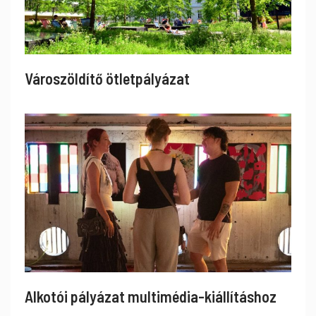
Városzöldítő ötletpályázat
Alkotói pályázat multimédia-kiállításhoz