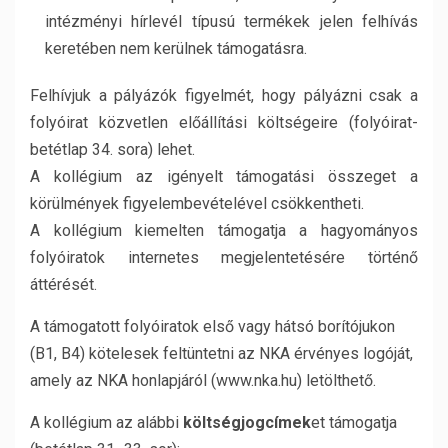
intézményi hírlevél típusú termékek jelen felhívás
keretében nem kerülnek támogatásra.
Felhívjuk a pályázók figyelmét, hogy pályázni csak a
folyóirat közvetlen előállítási költségeire (folyóirat-
betétlap 34. sora) lehet.
A kollégium az igényelt támogatási összeget a
körülmények figyelembevételével csökkentheti.
A kollégium kiemelten támogatja a hagyományos
folyóiratok internetes megjelentetésére történő
áttérését.
A támogatott folyóiratok első vagy hátsó borítójukon
(B1, B4) kötelesek feltüntetni az NKA érvényes logóját,
amely az NKA honlapjáról (www.nka.hu) letölthető.
A kollégium az alábbi
költségjogcímek
et támogatja