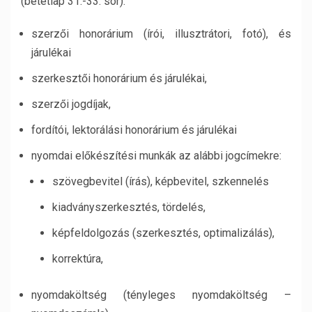
(betétlap 31.-33. sor):
szerzői honorárium (írói, illusztrátori, fotó), és
járulékai
szerkesztői honorárium és járulékai,
szerzői jogdíjak,
fordítói, lektorálási honorárium és járulékai
nyomdai előkészítési munkák az alábbi jogcímekre:
szövegbevitel (írás), képbevitel, szkennelés
kiadványszerkesztés, tördelés,
képfeldolgozás (szerkesztés, optimalizálás),
korrektúra,
nyomdaköltség (tényleges nyomdaköltség –