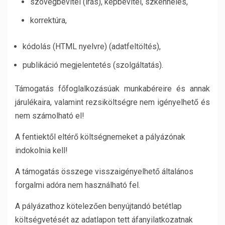
szövegbevitel (írás), képbevitel, szkennelés,
korrektúra,
kódolás (HTML nyelvre) (adatfeltöltés),
publikáció megjelentetés (szolgáltatás).
Támogatás főfoglalkozásúak munkabéreire és annak
járulékaira, valamint rezsiköltségre nem igényelhető és
nem számolható el!
A fentiektől eltérő költségnemeket a pályázónak
indokolnia kell!
A támogatás összege visszaigényelhető általános
forgalmi adóra nem használható fel.
A pályázathoz kötelezően benyújtandó betétlap
költségvetését az adatlapon tett áfanyilatkozatnak