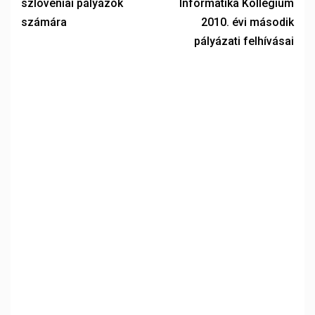
szlovéniai pályázók
Informatika Kollégium
számára
2010. évi második
pályázati felhívásai