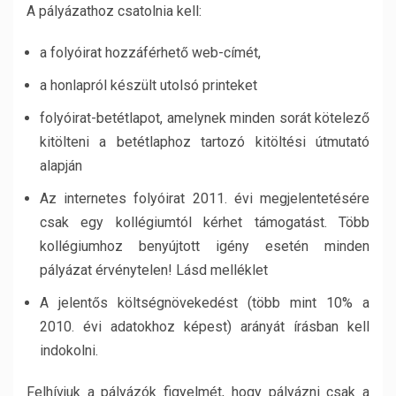
A pályázathoz csatolnia kell:
a folyóirat hozzáférhető web-címét,
a honlapról készült utolsó printeket
folyóirat-betétlapot, amelynek minden sorát kötelező
kitölteni a betétlaphoz tartozó kitöltési útmutató
alapján
Az internetes folyóirat 2011. évi megjelentetésére
csak egy kollégiumtól kérhet támogatást. Több
kollégiumhoz benyújtott igény esetén minden
pályázat érvénytelen! Lásd melléklet
A jelentős költségnövekedést (több mint 10% a
2010. évi adatokhoz képest) arányát írásban kell
indokolni.
Felhívjuk a pályázók figyelmét, hogy pályázni csak a