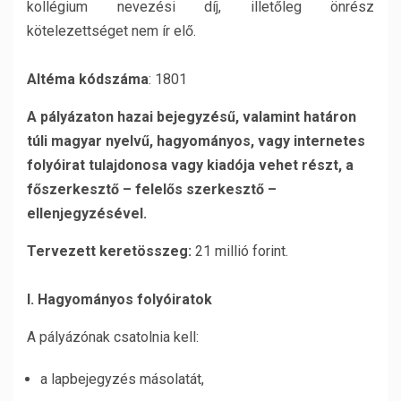
kollégium nevezési díj, illetőleg önrész
kötelezettséget nem ír elő.
Altéma kódszáma
: 1801
A pályázaton hazai bejegyzésű, valamint határon
túli magyar nyelvű, hagyományos, vagy internetes
folyóirat tulajdonosa vagy kiadója vehet részt, a
főszerkesztő – felelős szerkesztő –
ellenjegyzésével.
Tervezett keretösszeg:
21 millió forint.
I. Hagyományos folyóiratok
A pályázónak csatolnia kell:
a lapbejegyzés másolatát,