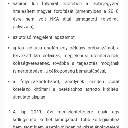
határon túli folyóirat esetében a lapbejegyzés
hitelesített magyar fordítását (amennyiben a 2010.
évre nem volt NKA által támogatott folyóirat-
pályázata),
az utolsó megjelent lapszámot,
új lap indítása esetén egy példány próbaszámot, a
tervezett lap céljainak, megjelenési ütemtervének,
költségvetésének, továbbá a terjesztés módjának
ismertetésével, a célközönség bemutatásával,
a folyóirat-betétlapot, amelynek minden sorát
kötelező kitölteni a betétlaphoz tartozó kitöltési
útmutató alapján
A lap 2011. évi megjelentetésére csak egy
kollégiumtól kérhet támogatást. Több kollégiumhoz
benyújtott igény esetén minden pályázat érvénytelen!