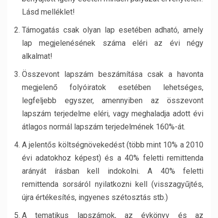
Lásd melléklet!
Támogatás csak olyan lap esetében adható, amely
lap megjelenésének száma eléri az évi négy
alkalmat!
Összevont lapszám beszámítása csak a havonta
megjelenő folyóiratok esetében lehetséges,
legfeljebb egyszer, amennyiben az összevont
lapszám terjedelme eléri, vagy meghaladja adott évi
átlagos normál lapszám terjedelmének 160%-át.
A jelentős költségnövekedést (több mint 10% a 2010
évi adatokhoz képest) és a 40% feletti remittenda
arányát írásban kell indokolni. A 40% feletti
remittenda sorsáról nyilatkozni kell (visszagyűjtés,
újra értékesítés, ingyenes szétosztás stb.)
A tematikus lapszámok, az évkönyv és az