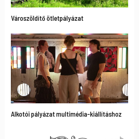
Városzöldítő ötletpályázat
Alkotói pályázat multimédia-kiállításhoz