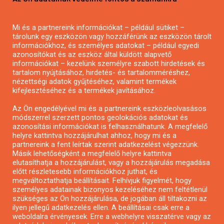
Mezőgazdasági pályázatírás
Pályázatírás magánszemélyeknek
Mi és a partnereink információkat – például sütiket –
Pályázatírás civil szervezeteknek
tárolunk egy eszközön vagy hozzáférünk az eszközön tárolt
Pályázatírás önkormányzatoknak
információkhoz, és személyes adatokat – például egyedi
azonosítókat és az eszköz által küldött alapvető
Pályázatfigyelés
információkat – kezelünk személyre szabott hirdetések és
Specifikus pályázatfigyelés vagy hírlevél
tartalom nyújtásához, hirdetés- és tartalomméréshez,
nézettségi adatok gyűjtéséhez, valamint termékek
kifejlesztéséhez és a termékek javításához.
PÁLYÁZATFIGYELŐ
Az Ön engedélyével mi és a partnereink eszközleolvasásos
módszerrel szerzett pontos geolokációs adatokat és
azonosítási információkat is felhasználhatunk. A megfelelő
helyre kattintva hozzájárulhat ahhoz, hogy mi és a
Pályázatok magánszemélyeknek
partnereink a fent leírtak szerint adatkezelést végezzünk.
Pályázatok civil szervezeteknek
Másik lehetőségként a megfelelő helyre kattintva
elutasíthatja a hozzájárulást, vagy a hozzájárulás megadása
Pályázatok vállalkozásoknak
előtt részletesebb információkhoz juthat, és
Önkormányzati pályázatok
megváltoztathatja beállításait. Felhívjuk figyelmét, hogy
személyes adatainak bizonyos kezeléséhez nem feltétlenül
Mezőgazdasági pályázatok
szükséges az Ön hozzájárulása, de jogában áll tiltakozni az
Falusi turizmus pályázatok
ilyen jellegű adatkezelés ellen. A beállításai csak erre a
weboldalra érvényesek. Erre a webhelyre visszatérve vagy az
Napelem pályázatok