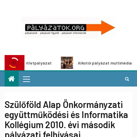
ldítő ötletpályázat
Alkotói pályázat multimédia-kiállítás
Szülőföld Alap Önkormányzati
együttműködési és Informatika
Kollégium 2010. évi második
pályázati felhívásai