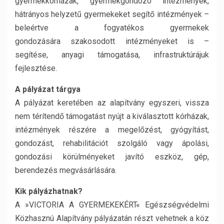
gyermekkórházak, gyermekgondozó intézmények,
hátrányos helyzetű gyermekeket segítő intézmények –
beleértve a fogyatékos gyermekek
gondozására szakosodott intézményeket is –
segítése, anyagi támogatása, infrastruktúrájuk
fejlesztése.
A pályázat tárgya
A pályázat keretében az alapítvány egyszeri, vissza
nem térítendő támogatást nyújt a kiválasztott kórházak,
intézmények részére a megelőzést, gyógyítást,
gondozást, rehabilitációt szolgáló vagy ápolási,
gondozási körülményeket javító eszköz, gép,
berendezés megvásárlására.
Kik pályázhatnak?
A »VICTORIA A GYERMEKEKÉRT« Egészségvédelmi
Közhasznú Alapítvány pályázatán részt vehetnek a köz