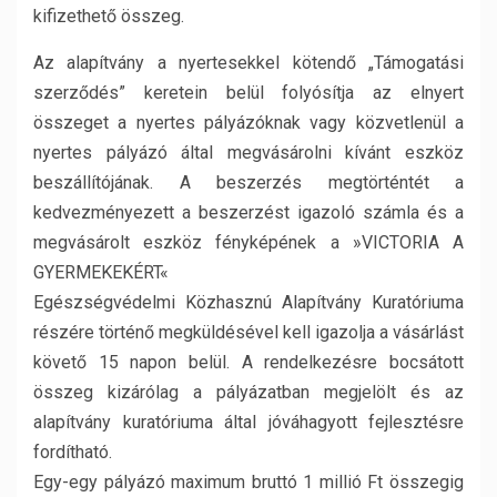
kifizethető összeg.
Az alapítvány a nyertesekkel kötendő „Támogatási
szerződés” keretein belül folyósítja az elnyert
összeget a nyertes pályázóknak vagy közvetlenül a
nyertes pályázó által megvásárolni kívánt eszköz
beszállítójának. A beszerzés megtörténtét a
kedvezményezett a beszerzést igazoló számla és a
megvásárolt eszköz fényképének a »VICTORIA A
GYERMEKEKÉRT«
Egészségvédelmi Közhasznú Alapítvány Kuratóriuma
részére történő megküldésével kell igazolja a vásárlást
követő 15 napon belül. A rendelkezésre bocsátott
összeg kizárólag a pályázatban megjelölt és az
alapítvány kuratóriuma által jóváhagyott fejlesztésre
fordítható.
Egy-egy pályázó maximum bruttó 1 millió Ft összegig