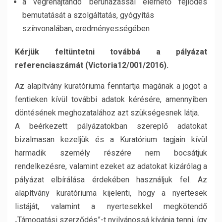
a végrehajtandó beruházással elérhető fejlődés
bemutatását a szolgáltatás, gyógyítás
színvonalában, eredményességében
Kérjük feltüntetni továbbá a pályázat
referenciaszámát (Victoria12/001/2016).
Az alapítvány kuratóriuma fenntartja magának a jogot a
fentieken kívül további adatok kérésére, amennyiben
döntésének meghozatalához azt szükségesnek látja.
A beérkezett pályázatokban szereplő adatokat
bizalmasan kezeljük és a Kuratórium tagjain kívül
harmadik személy részére nem bocsátjuk
rendelkezésre, valamint ezeket az adatokat kizárólag a
pályázat elbírálása érdekében használjuk fel. Az
alapítvány kuratóriuma kijelenti, hogy a nyertesek
listáját, valamint a nyertesekkel megkötendő
„Támogatási szerződés”-t nyilvánossá kívánja tenni, így