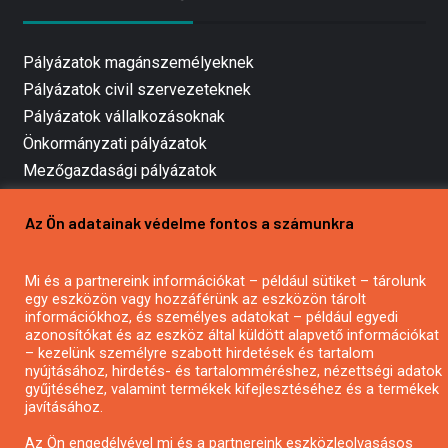
Pályázatok magánszemélyeknek
Pályázatok civil szervezeteknek
Pályázatok vállalkozásoknak
Önkormányzati pályázatok
Mezőgazdasági pályázatok
Falusi turizmus pályázatok
Az Ön adatainak védelme fontos a számunkra
Napelem pályázatok
GINOP pályázatok
Mi és a partnereink információkat – például sütiket – tárolunk
egy eszközön vagy hozzáférünk az eszközön tárolt
információkhoz, és személyes adatokat – például egyedi
Copyright © All rights reserved.
azonosítókat és az eszköz által küldött alapvető információkat
– kezelünk személyre szabott hirdetések és tartalom
nyújtásához, hirdetés- és tartalomméréshez, nézettségi adatok
gyűjtéséhez, valamint termékek kifejlesztéséhez és a termékek
javításához.
Az Ön engedélyével mi és a partnereink eszközleolvasásos