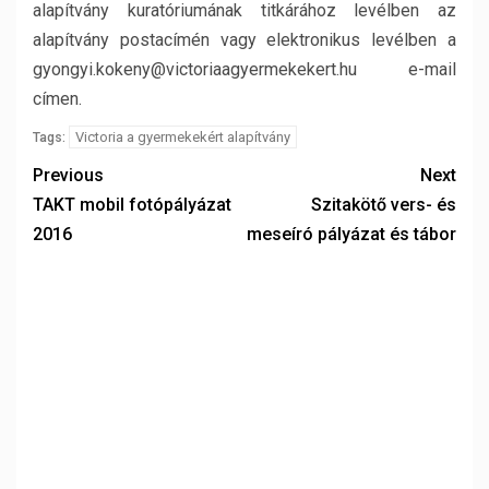
alapítvány kuratóriumának titkárához levélben az
alapítvány postacímén vagy elektronikus levélben a
gyongyi.kokeny@victoriaagyermekekert.hu e-mail
címen.
Victoria a gyermekekért alapítvány
Tags:
Previous
Next
TAKT mobil fotópályázat
Szitakötő vers- és
2016
meseíró pályázat és tábor