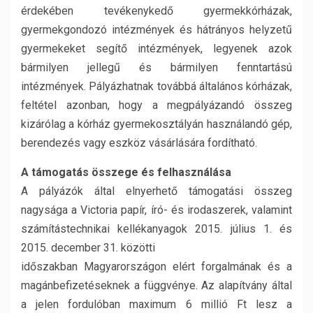
érdekében tevékenykedő gyermekkórházak,
gyermekgondozó intézmények és hátrányos helyzetű
gyermekeket segítő intézmények, legyenek azok
bármilyen jellegű és bármilyen fenntartású
intézmények. Pályázhatnak továbbá általános kórházak,
feltétel azonban, hogy a megpályázandó összeg
kizárólag a kórház gyermekosztályán használandó gép,
berendezés vagy eszköz vásárlására fordítható.
A támogatás összege és felhasználása
A pályázók által elnyerhető támogatási összeg
nagysága a Victoria papír, író- és irodaszerek, valamint
számítástechnikai kellékanyagok 2015. július 1. és
2015. december 31. közötti
időszakban Magyarországon elért forgalmának és a
magánbefizetéseknek a függvénye. Az alapítvány által
a jelen fordulóban maximum 6 millió Ft lesz a