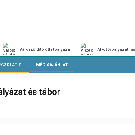
Városzöldítő ötletpályázat
Alkotói pályázat mu
PCSOLAT
MÉDIAAJÁNLAT
ályázat és tábor