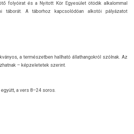
tő folyóirat és a Nyitott Kör Egyesület ötödik alkalommal
i táborát. A táborhoz kapcsolódóan alkotói pályázatot
ványos, a természetben hallható állathangokról szólnak. Az
ázhatnak – képzeletetek szerint.
együtt, a vers 8–24 soros.