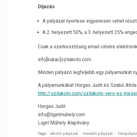
Díjazás
A pályázat nyertese ingyenesen vehet részt a
A 2. helyezett 50%, a 3. helyezett 25% enge
Csak a szerkesztőség email címére elektroniku
info[kukac]szitakoto.com
Minden pályázó legfeljebb egy pályamunkát nyú
A pályamunkákat Horgas Judit és Szabó Attila t
http://szitakoto.com/szitakoto-vers-es-mesei
Horgas Judit
info@ligetmuhely.com
Liget Műhely Alapítvány
alkotói pályázat
meseíró pályázat
Verspályáz
Tags: