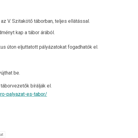
z V. Szitakötő táborban, teljes ellátással.
dményt kap a tábor árából.
s úton eljuttatott pályázatokat fogadhatók el.
jthat be.
áborvezetők bírálják el.
ro-palyazat-es-tabor/
at