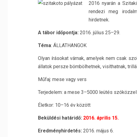
2016 nyarán a Szitakö
rendezi meg irodalm
hirdetnek.
A tábor időpontja:
2016. július 25–29.
Téma
: ÁLLATHANGOK
Olyan írásokat várnak, amelyek nem csak szok
állatok persze bömbölhetnek, visíthatnak, trill
Műfaj: mese vagy vers
Terjedelem: a mese 3–5000 leütés szóközzel 
Életkor: 10–16 év között
Beküldési határidő:
2016. április 15.
Eredményhirdetés:
2016. május 6.