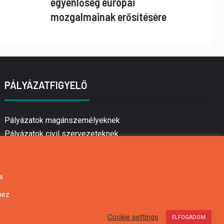
egyenlőség európai
mozgalmainak erősítésére
PÁLYÁZATFIGYELŐ
Pályázatok magánszemélyeknek
Pályázatok civil szervezeteknek
Pályázatok vállalkozásoknak
Önkormányzati pályázatok
Mezőgazdasági pályázatok
s
Falusi turizmus pályázatok
hez
Napelem pályázatok
GINOP pályázatok
Cookie settings
ELFOGADOM