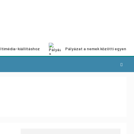
ltimédia-kiállításhoz
Pályázat a nemek közötti egyenlős