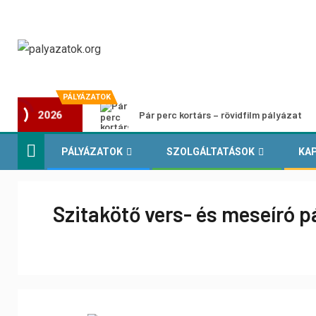
PÁLYÁZATOK
Pár perc kortárs – rövidfilm pályázat
2026
PÁLYÁZATOK
SZOLGÁLTATÁSOK
KA
Szitakötő vers- és meseíró p