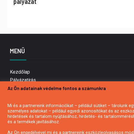
pályázat
MENÜ
Kezdőlap
Pályázatírás
Bemutatkozás
Az Ön adatainak védelme fontos a számunkra
Médiaajánlat
Hírlevél feliratkozás
Mi és a partnereink információkat – például sütiket – tárolunk
személyes adatokat – például egyedi azonosítókat és az eszköz 
Impresszum
hirdetések és tartalom nyújtásához, hirdetés- és tartalommérés
Kapcsolat
és a termékek javításához.
Adatvédelmi Nyilatkozat
Az Ön engedélyével mi és a partnereink eszközleolvasásos móds