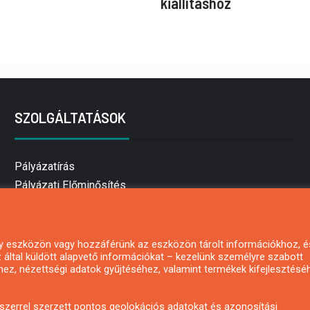
kiállításhoz
SZOLGÁLTATÁSOK
Pályázatírás
Pályázati Előminősítés
Pályázati tanácsadás
Pályázatírás vállalkozásoknak
Mezőgazdasági pályázatírás
 egy eszközön vagy hozzáférünk az eszközön tárolt információkhoz, é
által küldött alapvető információkat – kezelünk személyre szabott
Pályázatírás magánszemélyeknek
hez, nézettségi adatok gyűjtéséhez, valamint termékek kifejlesztésé
Pályázatírás civil szervezeteknek
Pályázatírás önkormányzatoknak
zerrel szerzett pontos geolokációs adatokat és azonosítási