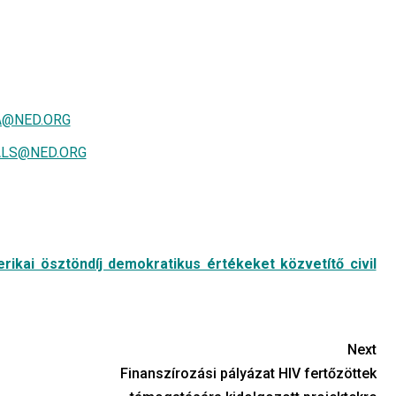
A@NED.ORG
LS@NED.ORG
rikai ösztöndíj demokratikus értékeket közvetítő civil
Next
Finanszírozási pályázat HIV fertőzöttek