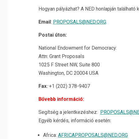
Hogyan pályázhat? A NED honlapján található ki
Email
:
PROPOSALS@NED.ORG
.
Postai úton:
National Endowment for Democracy:
Attn: Grant Proposals
1025 F Street NW, Suite 800
Washington, DC 20004 USA
Fax
:
+1 (202) 378-9407
Bővebb információ:
Segítség a jelentkezéshez:
PROPOSALS@NE
Egyéb kérdés, információ esetén:
Africa:
AFRICAPROPOSALS@NED.ORG