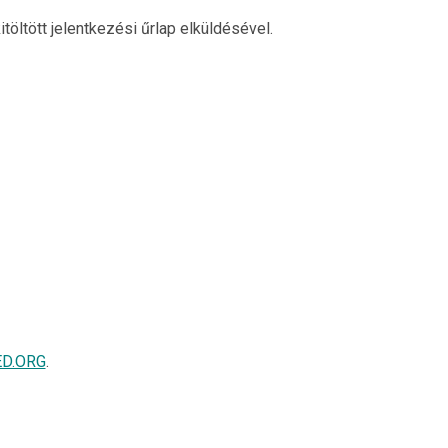
töltött jelentkezési űrlap elküldésével.
D.ORG
.