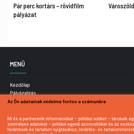
Pár perc kortárs – rövidfilm
Városzöld
pályázat
MENÜ
Kezdőlap
Pályázatírás
Az Ön adatainak védelme fontos a számunkra
Bemutatkozás
Médiaajánlat
Hírlevél feliratkozás
Mi és a partnereink információkat – például sütiket – tárolunk
személyes adatokat – például egyedi azonosítókat és az eszköz 
Impresszum
hirdetések és tartalom nyújtásához, hirdetés- és tartalommérés
Kapcsolat