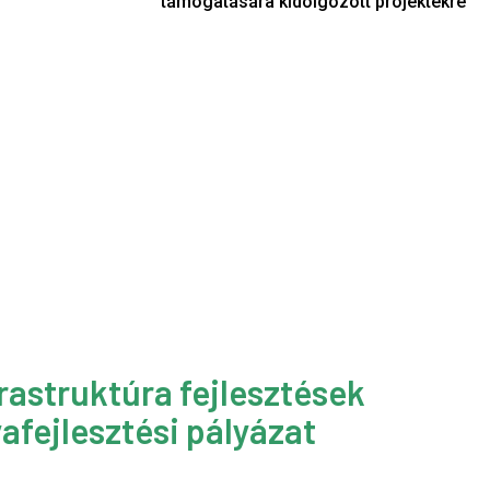
támogatására kidolgozott projektekre
rastruktúra fejlesztések
afejlesztési pályázat