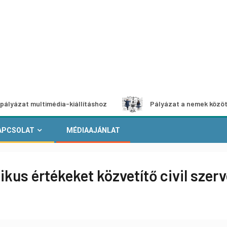
multimédia-kiállításhoz
Pályázat a nemek közötti egyenlő
APCSOLAT
MÉDIAAJÁNLAT
kus értékeket közvetítő civil sze