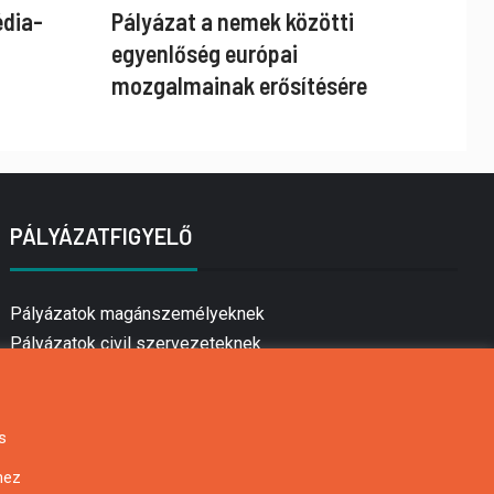
édia-
Pályázat a nemek közötti
egyenlőség európai
mozgalmainak erősítésére
PÁLYÁZATFIGYELŐ
Pályázatok magánszemélyeknek
Pályázatok civil szervezeteknek
Pályázatok vállalkozásoknak
Önkormányzati pályázatok
Mezőgazdasági pályázatok
s
Falusi turizmus pályázatok
hez
Napelem pályázatok