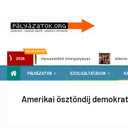
PÁLYÁZATOK
Városzöldítő ötletpályázat
Alkotói pályázat 
2026
PÁLYÁZATOK
SZOLGÁLTATÁSOK
K
Amerikai ösztöndíj demokrati