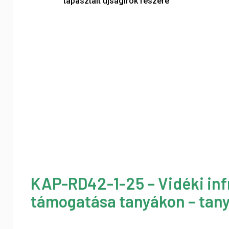
tapasztalt újságírók részére
KAP-RD42-1-25 – Vidéki inf
támogatása tanyákon – tany