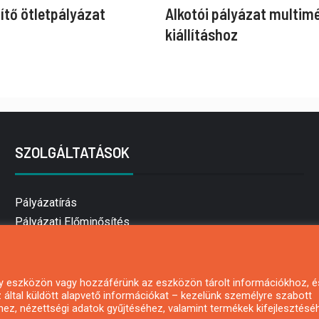
ítő ötletpályázat
Alkotói pályázat multim
kiállításhoz
SZOLGÁLTATÁSOK
Pályázatírás
Pályázati Előminősítés
Pályázati tanácsadás
Pályázatírás vállalkozásoknak
Mezőgazdasági pályázatírás
 egy eszközön vagy hozzáférünk az eszközön tárolt információkhoz, é
által küldött alapvető információkat – kezelünk személyre szabott
Pályázatírás magánszemélyeknek
hez, nézettségi adatok gyűjtéséhez, valamint termékek kifejlesztésé
Pályázatírás civil szervezeteknek