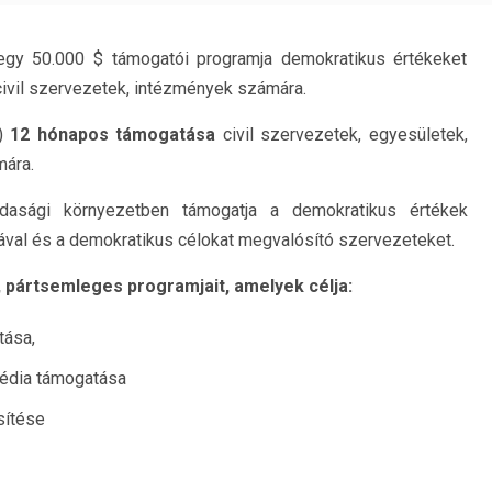
egy 50.000 $ támogatói programja demokratikus értékeket
civil szervezetek, intézmények számára.
D)
12 hónapos támogatása
civil szervezetek, egyesületek,
mára.
dasági környezetben támogatja a demokratikus értékek
sával és a demokratikus célokat megvalósító szervezeteket.
 pártsemleges programjait, amelyek célja:
tása,
média támogatása
sítése