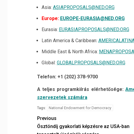
Asia:
ASIAPROPOSALS@NED.ORG
Europe:
EUROPE-EURASIA@NED.ORG
Eurasia:
EURASIAPROPOSALS@NED.ORG
Latin America & Caribbean:
AMERICALATIN
Middle East & North Africa:
MENAPROPOSA
Global:
GLOBALPROPOSALS@NED.ORG
Telefon: +1 (202) 378-9700
A teljes programkiírás elérhetősége:
Ame
szervezetek számára
National Endowment for Democracy
Tags:
Previous
Ösztöndíj gyakorlati képzésre az USA-ban