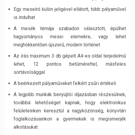
Egy meseíró külön jeligével ellátott, több pályaművel
is indulhat
A mesék témája szabadon választott, épülhet
hagyományos mesei elemekre, vagy lehet
meghökkentően újszerű, modern történet
Az írás maximum 3 db gépelt A4-es oldal terjedelmű
lehet, 12 pontos betűmérettel, másfeles
sortávolsággal
A beérkezett pályaműveket felkért zsűri értékeli
A legjobb munkák benyújtói díjazásban részesülnek,
továbbá lehetőséget kapnak, hogy elektronikus
felületeinken keresztül a nagyközönség, könyvtári
foglalkozásainkon a gyermekek is megismerjék
alkotásukat.