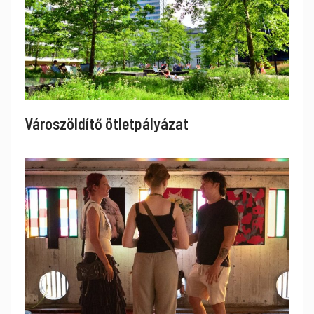
Városzöldítő ötletpályázat