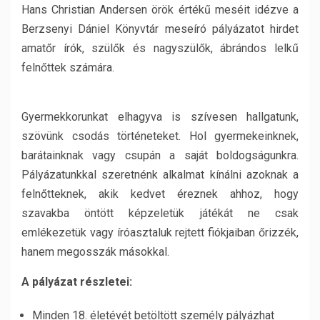
Hans Christian Andersen örök értékű meséit idézve a
Berzsenyi Dániel Könyvtár meseíró pályázatot hirdet
amatőr írók, szülők és nagyszülők, ábrándos lelkű
felnőttek számára.
Gyermekkorunkat elhagyva is szívesen hallgatunk,
szövünk csodás történeteket. Hol gyermekeinknek,
barátainknak vagy csupán a saját boldogságunkra.
Pályázatunkkal szeretnénk alkalmat kínálni azoknak a
felnőtteknek, akik kedvet éreznek ahhoz, hogy
szavakba öntött képzeletük játékát ne csak
emlékezetük vagy íróasztaluk rejtett fiókjaiban őrizzék,
hanem megosszák másokkal.
A pályázat részletei:
Minden 18. életévét betöltött személy pályázhat