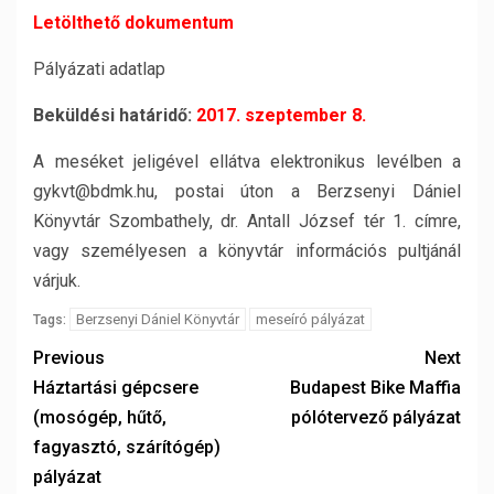
Letölthető dokumentum
Pályázati adatlap
Beküldési határidő:
2017. szeptember 8.
A meséket jeligével ellátva elektronikus levélben a
gykvt@bdmk.hu, postai úton a Berzsenyi Dániel
Könyvtár Szombathely, dr. Antall József tér 1. címre,
vagy személyesen a könyvtár információs pultjánál
várjuk.
Berzsenyi Dániel Könyvtár
meseíró pályázat
Tags:
Previous
Next
Háztartási gépcsere
Budapest Bike Maffia
(mosógép, hűtő,
pólótervező pályázat
fagyasztó, szárítógép)
pályázat