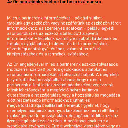
Az Ön adatainak védelme fontos a számunkra
Mezőgazdasági pályázatírás
Pályázatírás magánszemélyeknek
Mi és a partnereink információkat – például sütiket –
Pályázatírás civil szervezeteknek
tárolunk egy eszközön vagy hozzáférünk az eszközön tárolt
Pályázatírás önkormányzatoknak
információkhoz, és személyes adatokat – például egyedi
azonosítókat és az eszköz által küldött alapvető
Pályázatfigyelés
információkat – kezelünk személyre szabott hirdetések és
Specifikus pályázatfigyelés vagy hírlevél
tartalom nyújtásához, hirdetés- és tartalomméréshez,
nézettségi adatok gyűjtéséhez, valamint termékek
kifejlesztéséhez és a termékek javításához.
PÁLYÁZATFIGYELŐ
Az Ön engedélyével mi és a partnereink eszközleolvasásos
módszerrel szerzett pontos geolokációs adatokat és
azonosítási információkat is felhasználhatunk. A megfelelő
helyre kattintva hozzájárulhat ahhoz, hogy mi és a
Pályázatok magánszemélyeknek
partnereink a fent leírtak szerint adatkezelést végezzünk.
Pályázatok civil szervezeteknek
Másik lehetőségként a megfelelő helyre kattintva
elutasíthatja a hozzájárulást, vagy a hozzájárulás megadása
Pályázatok vállalkozásoknak
előtt részletesebb információkhoz juthat, és
Önkormányzati pályázatok
megváltoztathatja beállításait. Felhívjuk figyelmét, hogy
személyes adatainak bizonyos kezeléséhez nem feltétlenül
Mezőgazdasági pályázatok
szükséges az Ön hozzájárulása, de jogában áll tiltakozni az
Falusi turizmus pályázatok
ilyen jellegű adatkezelés ellen. A beállításai csak erre a
weboldalra érvényesek. Erre a webhelyre visszatérve vagy az
Napelem pályázatok