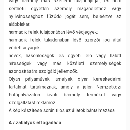
vagy bármely más szellemi tulajdonjogát, és nem
sérthetii egyetlen személy magánélethez vagy
nyilvánossághoz fűződő jogát sem, beleértve az
alábbiakat:
harmadik felek tulajdonában lévő védjegyek;
harmadik felek tulajdonában lévő szerzői jog által
védett anyagok;
nevek, hasonlóságok és egyéb, élő vagy halott
hírességek vagy más közéleti személyiségek
azonosítására szolgáló jellemzők.
Olyan pályaművek, amelyek olyan kereskedelmi
tartalmat tartalmaznak, amely a jelen Nemzetközi
Fotópályázaton kívüli bármely terméket vagy
szolgáltatást reklámoz.
A kép készítése során tilos az állatok bántalmazása
A szabályok elfogadása