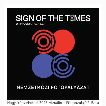
Hogy képzelné el 2023 vizuális időkapszuláját? És a