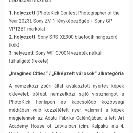
díjazásban részesül:
1. helyezett
(PhotoKick Contest Photographer of the
Year 2023): Sony ZV-1 fényképezőgép + Sony GP-
VPT2BT markolat
2. helyezett:
Sony SRS-XE300 bluetooth hangszóró
(kék)
3. helyezett: Sony WF-C700N vezeték nélküli
fülhallgató (fekete)
„Imagined Cities” / „Elképzelt városok” alkategória
A nemzeközi zsűri által kiválasztott nyertes képek
oklevelet, trófeát, nemzetközi sajtó visszhangot, a
PhotoKick honlapon és kapcsolódó közösségi
médiában való közzétételt nyer, valamint a képek
megjelennek az Adatu Fabrika Galériájában, a lett Art
Academy House of Latvia-ban (cím: Kalpaku iela 4,