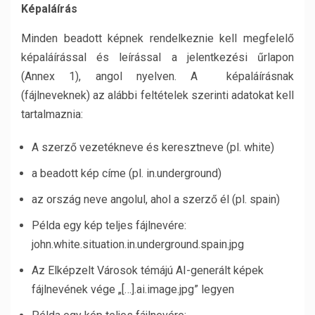
Képaláírás
Minden beadott képnek rendelkeznie kell megfelelő
képaláírással és leírással a jelentkezési űrlapon
(Annex 1), angol nyelven. A képaláírásnak
(fájlneveknek) az alábbi feltételek szerinti adatokat kell
tartalmaznia:
A szerző vezetékneve és keresztneve (pl. white)
a beadott kép címe (pl. in.underground)
az ország neve angolul, ahol a szerző él (pl. spain)
Példa egy kép teljes fájlnevére:
john.white.situation.in.underground.spain.jpg
Az Elképzelt Városok témájú AI-generált képek
fájlnevének vége „[…].ai.image.jpg” legyen