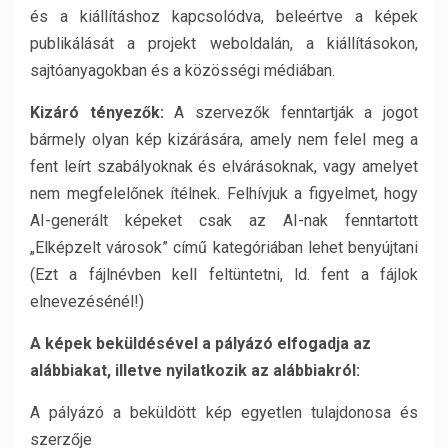
és a kiállításhoz kapcsolódva, beleértve a képek
publikálását a projekt weboldalán, a kiállításokon,
sajtóanyagokban és a közösségi médiában.
Kizáró tényezők:
A szervezők fenntartják a jogot
bármely olyan kép kizárására, amely nem felel meg a
fent leírt szabályoknak és elvárásoknak, vagy amelyet
nem megfelelőnek ítélnek. Felhívjuk a figyelmet, hogy
AI-generált képeket csak az AI-nak fenntartott
„Elképzelt városok” című kategóriában lehet benyújtani
(Ezt a fájlnévben kell feltüntetni, ld. fent a fájlok
elnevezésénél!)
A képek beküldésével a pályázó elfogadja az
alábbiakat, illetve nyilatkozik az alábbiakról:
A pályázó a beküldött kép egyetlen tulajdonosa és
szerzője