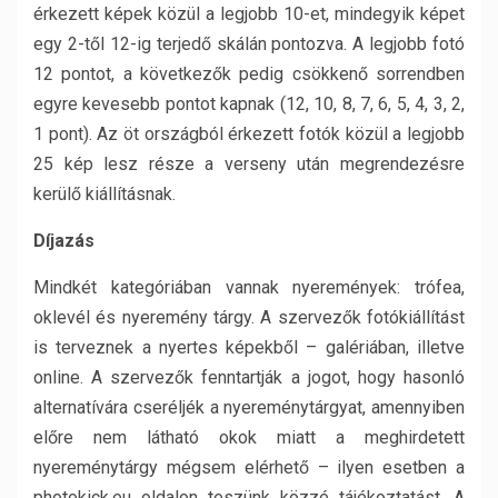
érkezett képek közül a legjobb 10-et, mindegyik képet
egy 2-től 12-ig terjedő skálán pontozva. A legjobb fotó
12 pontot, a következők pedig csökkenő sorrendben
egyre kevesebb pontot kapnak (12, 10, 8, 7, 6, 5, 4, 3, 2,
1 pont). Az öt országból érkezett fotók közül a legjobb
25 kép lesz része a verseny után megrendezésre
kerülő kiállításnak.
Díjazás
Mindkét kategóriában vannak nyeremények: trófea,
oklevél és nyeremény tárgy. A szervezők fotókiállítást
is terveznek a nyertes képekből – galériában, illetve
online. A szervezők fenntartják a jogot, hogy hasonló
alternatívára cseréljék a nyereménytárgyat, amennyiben
előre nem látható okok miatt a meghirdetett
nyereménytárgy mégsem elérhető – ilyen esetben a
photokick.eu oldalon teszünk közzé tájékoztatást. A