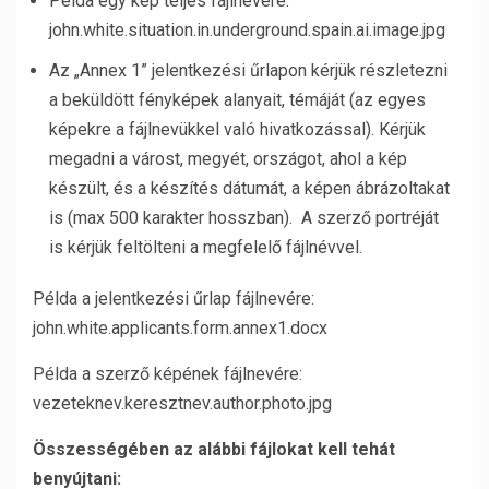
Példa egy kép teljes fájlnevére:
john.white.situation.in.underground.spain.ai.image.jpg
Az „Annex 1” jelentkezési űrlapon kérjük részletezni
a beküldött fényképek alanyait, témáját (az egyes
képekre a fájlnevükkel való hivatkozással). Kérjük
megadni a várost, megyét, országot, ahol a kép
készült, és a készítés dátumát, a képen ábrázoltakat
is (max 500 karakter hosszban). A szerző portréját
is kérjük feltölteni a megfelelő fájlnévvel.
Példa a jelentkezési űrlap fájlnevére:
john.white.applicants.form.annex1.docx
Példa a szerző képének fájlnevére:
vezeteknev.keresztnev.author.photo.jpg
Összességében az alábbi fájlokat kell tehát
benyújtani: