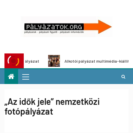
ályázat
Alkotói pályázat multimédia-kiállításhoz
„Az idők jele” nemzetközi
fotópályázat