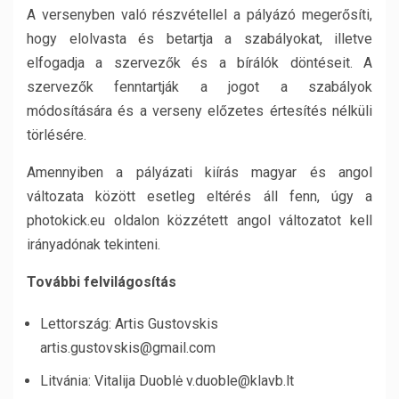
A versenyben való részvétellel a pályázó megerősíti,
hogy elolvasta és betartja a szabályokat, illetve
elfogadja a szervezők és a bírálók döntéseit. A
szervezők fenntartják a jogot a szabályok
módosítására és a verseny előzetes értesítés nélküli
törlésére.
Amennyiben a pályázati kiírás magyar és angol
változata között esetleg eltérés áll fenn, úgy a
photokick.eu oldalon közzétett angol változatot kell
irányadónak tekinteni.
További felvilágosítás
Lettország: Artis Gustovskis
artis.gustovskis@gmail.com
Litvánia: Vitalija Duoblė v.duoble@klavb.lt