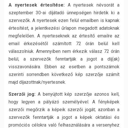
A nyertesek értesítése:
A nyertesek névsorát a
szeptember 30-ai díjátadó ünnepségen hirdetik ki a
szervezők. A nyertesek ezen felül emailben is kapnak
értesítést, a jelentkezési űrlapon megadott adatoknak
megfelelően. A nyerteseknek az értesítő emailre az
email érkezésétől számított 72 órán belül kell
válaszolniuk. Amennyiben nem érkezik válasz 72 órán
belül, a szervezők fenntartják a jogot a díj(ak)
visszavonására. Ebben az esetben a pontszámok
szerinti sorrendben következő kép szerzője számít
majd díjazottnak/nyertesnek.
Szerzői jog:
A benyújtott kép szerzője azonos kell,
hogy legyen a pályázó személyével. A fényképek
szerzői megőrzik a képeik szerzői jogát; azonban a
szervezők fenntartják a jogot a képek oktatási és
promóciós célokra való felhasználására a versenyhez