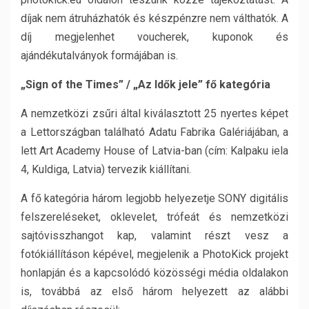
díjak nem átruházhatók és készpénzre nem válthatók. A
díj megjelenhet voucherek, kuponok és
ajándékutalványok formájában is.
„Sign of the Times” / „Az Idők jele” fő kategória
A nemzetközi zsűri által kiválasztott 25 nyertes képet
a Lettországban található Adatu Fabrika Galériájában, a
lett Art Academy House of Latvia-ban (cím: Kalpaku iela
4, Kuldiga, Latvia) tervezik kiállítani.
A fő kategória három legjobb helyezetje SONY digitális
felszereléseket, oklevelet, trófeát és nemzetközi
sajtóvisszhangot kap, valamint részt vesz a
fotókiállításon képével, megjelenik a PhotoKick projekt
honlapján és a kapcsolódó közösségi média oldalakon
is, továbbá az első három helyezett az alábbi