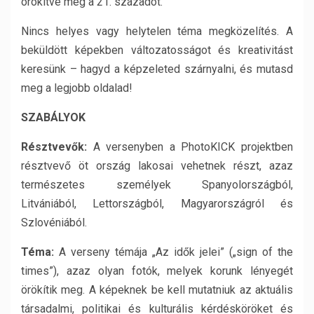
örökítve meg a 21. századot.
Nincs helyes vagy helytelen téma megközelítés. A
beküldött képekben változatosságot és kreativitást
keresünk – hagyd a képzeleted szárnyalni, és mutasd
meg a legjobb oldalad!
SZABÁLYOK
Résztvevők:
A versenyben a PhotoKICK projektben
résztvevő öt ország lakosai vehetnek részt, azaz
természetes személyek Spanyolországból,
Litvániából, Lettországból, Magyarországról és
Szlovéniából.
Téma:
A verseny témája „Az idők jelei” („sign of the
times”), azaz olyan fotók, melyek korunk lényegét
örökítik meg. A képeknek be kell mutatniuk az aktuális
társadalmi, politikai és kulturális kérdésköröket és