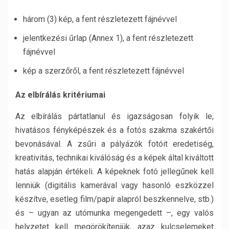
három (3) kép, a fent részletezett fájnévvel
jelentkezési űrlap (Annex 1), a fent részletezett
fájnévvel
kép a szerzőről, a fent részletezett fájnévvel
Az elbírálás kritériumai
Az elbírálás pártatlanul és igazságosan folyik le,
hivatásos fényképészek és a fotós szakma szakértői
bevonásával. A zsűri a pályázók fotóit eredetiség,
kreativitás, technikai kiválóság és a képek által kiváltott
hatás alapján értékeli. A képeknek fotó jellegűnek kell
lenniük (digitális kamerával vagy hasonló eszközzel
készítve, esetleg film/papír alapról beszkennelve, stb.)
és – ugyan az utómunka megengedett –, egy valós
helyzetet kell megörökíteniük, azaz kulcselemeket