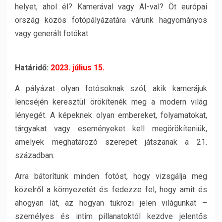
helyet, ahol él? Kamerával vagy AI-val? Öt európai
ország közös fotópályázatára várunk hagyományos
vagy generált fotókat.
Határidő:
2023. július 15.
A pályázat olyan fotósoknak szól, akik kamerájuk
lencséjén keresztül örökítenék meg a modern világ
lényegét. A képeknek olyan embereket, folyamatokat,
tárgyakat vagy eseményeket kell megörökíteniük,
amelyek meghatározó szerepet játszanak a 21.
században.
Arra bátorítunk minden fotóst, hogy vizsgálja meg
közelről a környezetét és fedezze fel, hogy amit és
ahogyan lát, az hogyan tükrözi jelen világunkat –
személyes és intim pillanatoktól kezdve jelentős