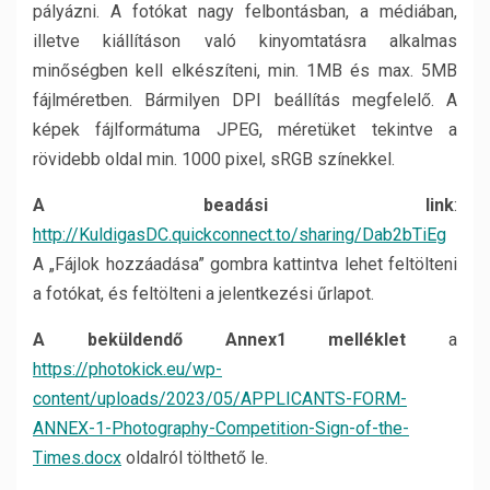
pályázni. A fotókat nagy felbontásban, a médiában,
illetve kiállításon való kinyomtatásra alkalmas
minőségben kell elkészíteni, min. 1MB és max. 5MB
fájlméretben. Bármilyen DPI beállítás megfelelő. A
képek fájlformátuma JPEG, méretüket tekintve a
rövidebb oldal min. 1000 pixel, sRGB színekkel.
A beadási link
:
http://KuldigasDC.quickconnect.to/sharing/Dab2bTiEg
A „Fájlok hozzáadása” gombra kattintva lehet feltölteni
a fotókat, és feltölteni a jelentkezési űrlapot.
A beküldendő Annex1 melléklet
a
https://photokick.eu/wp-
content/uploads/2023/05/APPLICANTS-FORM-
ANNEX-1-Photography-Competition-Sign-of-the-
Times.docx
oldalról tölthető le.