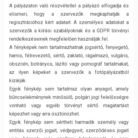
A pályázaton való részvétellel a pályázó elfogadja és
elismeri, hogy a szervezők megkaphatják a
regisztrációhoz kért adatait. A személyes adatokat a
szervezők a kiírási szabályoknak és a GDPR törvényi
rendelkezéseinek megfelelően használják fel.
A fényképek nem tartalmazhatnak jogsértő, fenyegető,
hamis, félrevezető, sértő, zaklató, rágalmazó, vulgáris,
obszcén, botrányos, lázító vagy pornográf tartalmakat,
az ilyen képeket a szervezők a fotópályázatból
kizárják.
Egyik fénykép sem tartalmaz olyan anyagot, amely
bűncselekménynek minősülő, polgári jogi felelősségre
vonható vagy egyéb törvényt sértő magatartást
képezhet vagy arra ösztönözhet.
Egyik fénykép sem sértheti harmadik személy vagy
entitás szerzői jogait, védjegyeit, szerződéses jogait