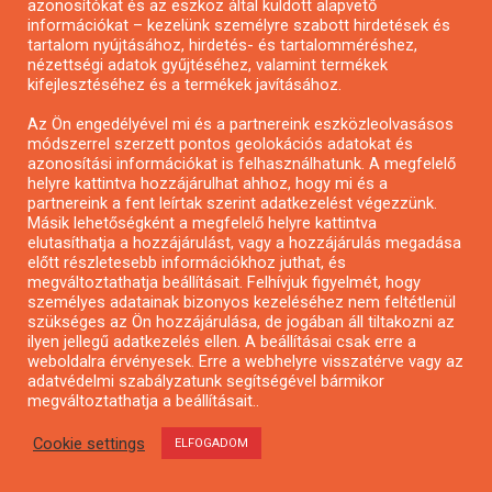
azonosítókat és az eszköz által küldött alapvető
információkat – kezelünk személyre szabott hirdetések és
Pályázat a nemek közötti egyenlőség
tartalom nyújtásához, hirdetés- és tartalomméréshez,
európai mozgalmainak erősítésére
nézettségi adatok gyűjtéséhez, valamint termékek
kifejlesztéséhez és a termékek javításához.
Az Ön engedélyével mi és a partnereink eszközleolvasásos
módszerrel szerzett pontos geolokációs adatokat és
azonosítási információkat is felhasználhatunk. A megfelelő
helyre kattintva hozzájárulhat ahhoz, hogy mi és a
partnereink a fent leírtak szerint adatkezelést végezzünk.
MENÜ
Másik lehetőségként a megfelelő helyre kattintva
elutasíthatja a hozzájárulást, vagy a hozzájárulás megadása
előtt részletesebb információkhoz juthat, és
megváltoztathatja beállításait. Felhívjuk figyelmét, hogy
Kezdőlap
személyes adatainak bizonyos kezeléséhez nem feltétlenül
szükséges az Ön hozzájárulása, de jogában áll tiltakozni az
Pályázatírás
ilyen jellegű adatkezelés ellen. A beállításai csak erre a
Bemutatkozás
weboldalra érvényesek. Erre a webhelyre visszatérve vagy az
adatvédelmi szabályzatunk segítségével bármikor
Médiaajánlat
megváltoztathatja a beállításait..
Hírlevél feliratkozás
Impresszum
Cookie settings
ELFOGADOM
Kapcsolat