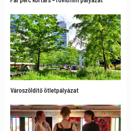
Városzöldítő ötletpályázat