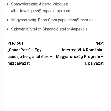
Spanyolország: Alberto Vázquez
albertovazquez@espaciorojo.com
Magyarország: Papp Géza papp.geza@mnm.hu
Szlovénia: Štefan Simončič stefan@epeka.si
Previous
Next
„CsudaPest” – Egy
Interreg VI-A Románia-
csudajó hely, ahol élek –
Magyarország Program –
rajzpályázat
I. pályázat