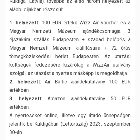
Kuldiga, Latvia), továbbá az első három helyezett az
alábbi díjakban részesül:
1. helyezett:
100 EUR értékű Wizz Air voucher és a
Magyar Nemzeti Múzeum ajándékcsomagja: 3
éjszakára szállás Budapesten + szabad belépés a
Magyar Nemzeti Múzeum kiállításaira + 72 órás
tömegközlekedési bérlet Budapesten. Az utazási
költségek fedezésére kizárólag a WizzAir utalvány
szolgál, az utazást a nyertes másképp is megoldhatja.
2. helyezett
: Air Baltic ajándékutalvány 100 EUR
értékben.
3. helyezett
: Amazon ajándékutalvány 50 EUR
értékben.
A nyerteseket online, illetve egy átadó ünnepségen
jelentik be Kuldigában (Lettország) 2023. szeptember
30-án.