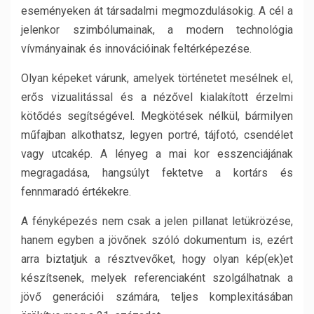
eseményeken át társadalmi megmozdulásokig. A cél a
jelenkor szimbólumainak, a modern technológia
vívmányainak és innovációinak feltérképezése.
Olyan képeket várunk, amelyek történetet mesélnek el,
erős vizualitással és a nézővel kialakított érzelmi
kötődés segítségével. Megkötések nélkül, bármilyen
műfajban alkothatsz, legyen portré, tájfotó, csendélet
vagy utcakép. A lényeg a mai kor esszenciájának
megragadása, hangsúlyt fektetve a kortárs és
fennmaradó értékekre.
A fényképezés nem csak a jelen pillanat letükrözése,
hanem egyben a jövőnek szóló dokumentum is, ezért
arra biztatjuk a résztvevőket, hogy olyan kép(ek)et
készítsenek, melyek referenciaként szolgálhatnak a
jövő generációi számára, teljes komplexitásában