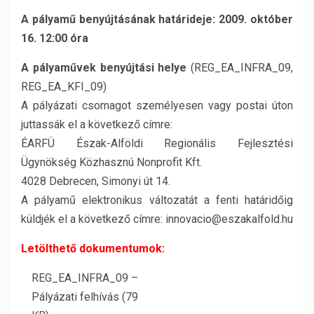
A pályamű benyújtásának határideje: 2009. október
16. 12:00 óra
A pályaművek benyújtási helye
(REG_EA_INFRA_09,
REG_EA_KFI_09)
A pályázati csomagot személyesen vagy postai úton
juttassák el a következő címre:
ÉARFÜ Észak-Alföldi Regionális Fejlesztési
Ügynökség Közhasznú Nonprofit Kft.
4028 Debrecen, Simonyi út 14.
A pályamű elektronikus változatát a fenti határidőig
küldjék el a következő címre: innovacio@eszakalfold.hu
Letölthető dokumentumok:
REG_EA_INFRA_09 –
Pályázati felhívás (79