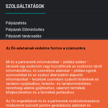
SZOLGÁLTATÁSOK
Pályázatírás
Pályázati Előminősítés
Pályázati tanácsadás
Pályázatírás vállalkozásoknak
Az Ön adatainak védelme fontos a számunkra
Mezőgazdasági pályázatírás
Pályázatírás magánszemélyeknek
Mi és a partnereink információkat – például sütiket –
Pályázatírás civil szervezeteknek
tárolunk egy eszközön vagy hozzáférünk az eszközön tárolt
Pályázatírás önkormányzatoknak
információkhoz, és személyes adatokat – például egyedi
azonosítókat és az eszköz által küldött alapvető
Pályázatfigyelés
információkat – kezelünk személyre szabott hirdetések és
Specifikus pályázatfigyelés vagy hírlevél
tartalom nyújtásához, hirdetés- és tartalomméréshez,
nézettségi adatok gyűjtéséhez, valamint termékek
kifejlesztéséhez és a termékek javításához.
PÁLYÁZATFIGYELŐ
Az Ön engedélyével mi és a partnereink eszközleolvasásos
módszerrel szerzett pontos geolokációs adatokat és