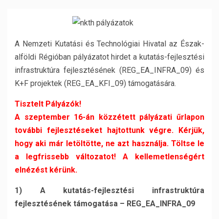
A Nemzeti Kutatási és Technológiai Hivatal az Észak-
alföldi Régióban pályázatot hirdet a kutatás-fejlesztési
infrastruktúra fejlesztésének (REG_EA_INFRA_09) és
K+F projektek (REG_EA_KFI_09) támogatására.
Tisztelt Pályázók!
A szeptember 16-án közzétett pályázati űrlapon
további fejlesztéseket hajtottunk végre. Kérjük,
hogy aki már letöltötte, ne azt használja. Töltse le
a legfrissebb változatot! A kellemetlenségért
elnézést kérünk.
1) A kutatás-fejlesztési infrastruktúra
fejlesztésének támogatása – REG_EA_INFRA_09