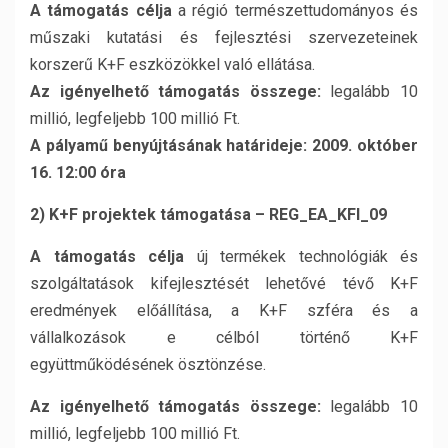
A támogatás célja
a régió természettudományos és
műszaki kutatási és fejlesztési szervezeteinek
korszerű K+F eszközökkel való ellátása.
Az igényelhető támogatás összege:
legalább 10
millió, legfeljebb 100 millió Ft.
A pályamű benyújtásának határideje: 2009. október
16. 12:00 óra
2) K+F projektek támogatása – REG_EA_KFI_09
A támogatás célja
új termékek technológiák és
szolgáltatások kifejlesztését lehetővé tévő K+F
eredmények előállítása, a K+F szféra és a
vállalkozások e célból történő K+F
együttműködésének ösztönzése.
Az igényelhető támogatás összege:
legalább 10
millió, legfeljebb 100 millió Ft.