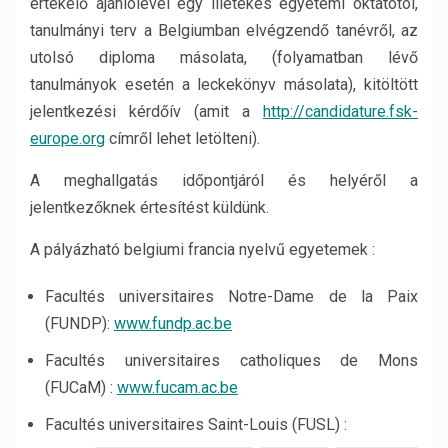
értékelő ajánlólevél egy illetékes egyetemi oktatótól,
tanulmányi terv a Belgiumban elvégzendő tanévről, az
utolsó diploma másolata, (folyamatban lévő
tanulmányok esetén a leckekönyv másolata), kitöltött
jelentkezési kérdőív (amit a
http://candidature.fsk-
europe.org
címről lehet letölteni).
A meghallgatás időpontjáról és helyéről a
jelentkezőknek értesítést küldünk.
A pályázható belgiumi francia nyelvű egyetemek :
Facultés universitaires Notre-Dame de la Paix
(FUNDP):
www.fundp.ac.be
Facultés universitaires catholiques de Mons
(FUCaM) :
www.fucam.ac.be
Facultés universitaires Saint-Louis (FUSL) :