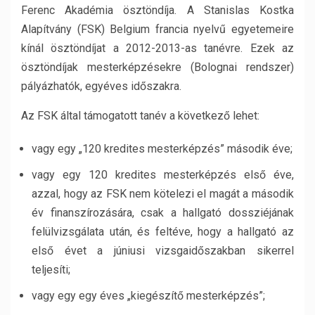
Ferenc Akadémia ösztöndíja. A Stanislas Kostka
Alapítvány (FSK) Belgium francia nyelvű egyetemeire
kínál ösztöndíjat a 2012-2013-as tanévre. Ezek az
ösztöndíjak mesterképzésekre (Bolognai rendszer)
pályázhatók, egyéves időszakra.
Az FSK által támogatott tanév a következő lehet:
vagy egy „120 kredites mesterképzés” második éve;
vagy egy 120 kredites mesterképzés első éve,
azzal, hogy az FSK nem kötelezi el magát a második
év finanszírozására, csak a hallgató dossziéjának
felülvizsgálata után, és feltéve, hogy a hallgató az
első évet a júniusi vizsgaidőszakban sikerrel
teljesíti;
vagy egy egy éves „kiegészítő mesterképzés”;