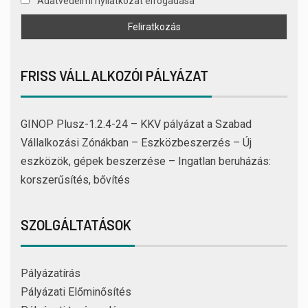
Adatvédelmi nyilatkozat elfogadása
FRISS VÁLLALKOZÓI PÁLYÁZAT
GINOP Plusz-1.2.4-24 – KKV pályázat a Szabad
Vállalkozási Zónákban – Eszközbeszerzés – Új
eszközök, gépek beszerzése – Ingatlan beruházás:
korszerűsítés, bővítés
SZOLGÁLTATÁSOK
Pályázatírás
Pályázati Előminősítés