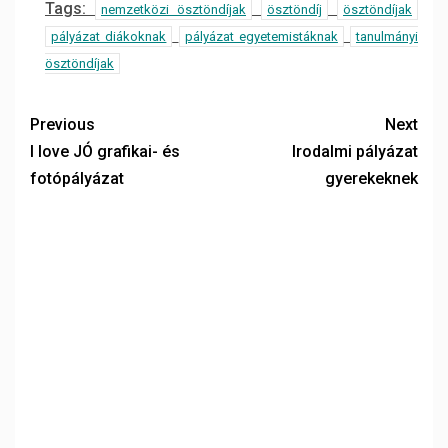
Tags:
nemzetközi ösztöndíjak
ösztöndíj
ösztöndíjak
pályázat diákoknak
pályázat egyetemistáknak
tanulmányi
ösztöndíjak
Previous
Next
I love JÓ grafikai- és
Irodalmi pályázat
fotópályázat
gyerekeknek