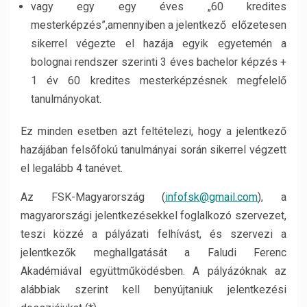
vagy egy egy éves „60 kredites
mesterképzés”,amennyiben a jelentkező előzetesen
sikerrel végezte el hazája egyik egyetemén a
bolognai rendszer szerinti 3 éves bachelor képzés +
1 év 60 kredites mesterképzésnek megfelelő
tanulmányokat.
Ez minden esetben azt feltételezi, hogy a jelentkező
hazájában felsőfokú tanulmányai során sikerrel végzett
el legalább 4 tanévet.
Az FSK-Magyarország (
infofsk@gmail.com
), a
magyarországi jelentkezésekkel foglalkozó szervezet,
teszi közzé a pályázati felhívást, és szervezi a
jelentkezők meghallgatását a Faludi Ferenc
Akadémiával együttműködésben. A pályázóknak az
alábbiak szerint kell benyújtaniuk jelentkezési