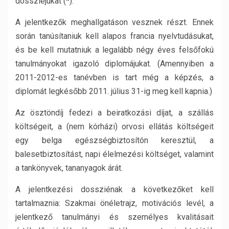
dossziéjukat (*).
A jelentkezők meghallgatáson vesznek részt. Ennek
során tanúsítaniuk kell alapos francia nyelvtudásukat,
és be kell mutatniuk a legalább négy éves felsőfokú
tanulmányokat igazoló diplomájukat. (Amennyiben a
2011-2012-es tanévben is tart még a képzés, a
diplomát legkésőbb 2011. július 31-ig meg kell kapnia.)
Az ösztöndíj fedezi a beiratkozási díjat, a szállás
költségeit, a (nem kórházi) orvosi ellátás költségeit
egy belga egészségbiztosítón keresztül, a
balesetbiztosítást, napi élelmezési költséget, valamint
a tankönyvek, tananyagok árát.
A jelentkezési dossziénak a következőket kell
tartalmaznia: Szakmai önéletrajz, motivációs levél, a
jelentkező tanulmányi és személyes kvalitásait