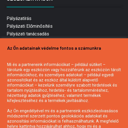
Pályázatírás
Pályázati Előminősítés
Pályázati tanácsadás
Pályázatírás vállalkozásoknak
Az Ön adatainak védelme fontos a számunkra
Mezőgazdasági pályázatírás
Pályázatírás magánszemélyeknek
Mi és a partnereink információkat – például sütiket –
Pályázatírás civil szervezeteknek
tárolunk egy eszközön vagy hozzáférünk az eszközön tárolt
Pályázatírás önkormányzatoknak
információkhoz, és személyes adatokat – például egyedi
azonosítókat és az eszköz által küldött alapvető
Pályázatfigyelés
információkat – kezelünk személyre szabott hirdetések és
Specifikus pályázatfigyelés vagy hírlevél
tartalom nyújtásához, hirdetés- és tartalomméréshez,
nézettségi adatok gyűjtéséhez, valamint termékek
kifejlesztéséhez és a termékek javításához.
PÁLYÁZATFIGYELŐ
Az Ön engedélyével mi és a partnereink eszközleolvasásos
módszerrel szerzett pontos geolokációs adatokat és
azonosítási információkat is felhasználhatunk. A megfelelő
helyre kattintva hozzájárulhat ahhoz, hogy mi és a
Pályázatok magánszemélyeknek