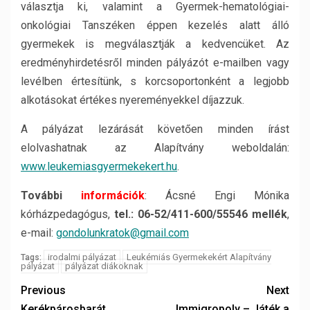
választja ki, valamint a Gyermek-hematológiai-
onkológiai Tanszéken éppen kezelés alatt álló
gyermekek is megválasztják a kedvencüket. Az
eredményhirdetésről minden pályázót e-mailben vagy
levélben értesítünk, s korcsoportonként a legjobb
alkotásokat értékes nyereményekkel díjazzuk.
A pályázat lezárását követően minden írást
elolvashatnak az Alapítvány weboldalán:
www.leukemiasgyermekekert.hu
.
További
információk
: Ácsné Engi Mónika
kórházpedagógus,
tel.: 06-52/411-600/55546 mellék
,
e-mail:
gondolunkratok@gmail.com
irodalmi pályázat
Leukémiás Gyermekekért Alapítvány
Tags:
pályázat
pályázat diákoknak
Previous
Next
Kerékpárosbarát
Immigropoly – Játék a