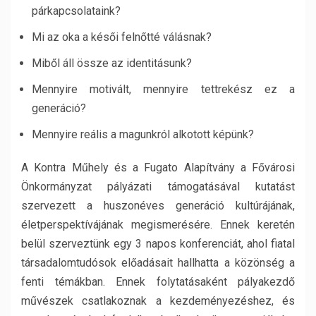
párkapcsolataink?
Mi az oka a késői felnőtté válásnak?
Miből áll össze az identitásunk?
Mennyire motivált, mennyire tettrekész ez a
generáció?
Mennyire reális a magunkról alkotott képünk?
A Kontra Műhely és a Fugato Alapítvány a Fővárosi
Önkormányzat pályázati támogatásával kutatást
szervezett a huszonéves generáció kultúrájának,
életperspektívájának megismerésére. Ennek keretén
belül szerveztünk egy 3 napos konferenciát, ahol fiatal
társadalomtudósok előadásait hallhatta a közönség a
fenti témákban. Ennek folytatásaként pályakezdő
művészek csatlakoznak a kezdeményezéshez, és