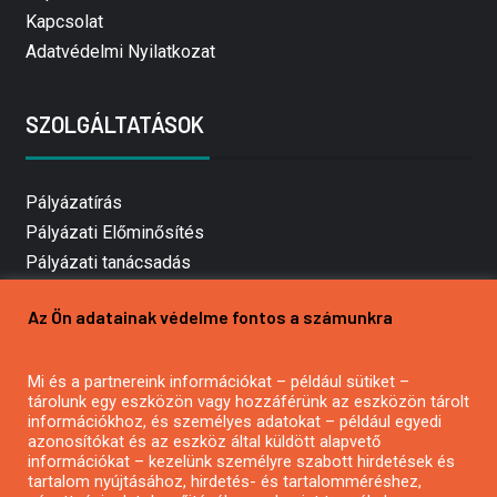
Kapcsolat
Adatvédelmi Nyilatkozat
SZOLGÁLTATÁSOK
Pályázatírás
Pályázati Előminősítés
Pályázati tanácsadás
Pályázatírás vállalkozásoknak
Az Ön adatainak védelme fontos a számunkra
Mezőgazdasági pályázatírás
Pályázatírás magánszemélyeknek
Mi és a partnereink információkat – például sütiket –
Pályázatírás civil szervezeteknek
tárolunk egy eszközön vagy hozzáférünk az eszközön tárolt
Pályázatírás önkormányzatoknak
információkhoz, és személyes adatokat – például egyedi
azonosítókat és az eszköz által küldött alapvető
Pályázatfigyelés
információkat – kezelünk személyre szabott hirdetések és
Specifikus pályázatfigyelés vagy hírlevél
tartalom nyújtásához, hirdetés- és tartalomméréshez,