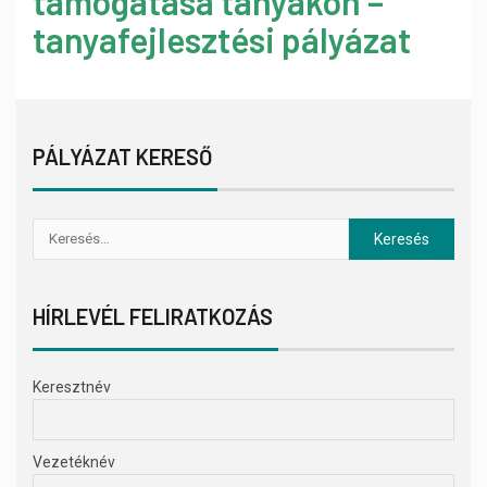
támogatása tanyákon –
tanyafejlesztési pályázat
PÁLYÁZAT KERESŐ
HÍRLEVÉL FELIRATKOZÁS
Keresztnév
Vezetéknév