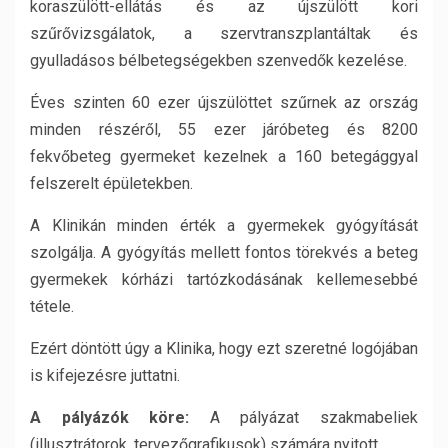
koraszülött-ellátás és az újszülött kori
szűrővizsgálatok, a szervtranszplantáltak és
gyulladásos bélbetegségekben szenvedők kezelése.
Éves szinten 60 ezer újszülöttet szűrnek az ország
minden részéről, 55 ezer járóbeteg és 8200
fekvőbeteg gyermeket kezelnek a 160 betegággyal
felszerelt épületekben.
A Klinikán minden érték a gyermekek gyógyítását
szolgálja. A gyógyítás mellett fontos törekvés a beteg
gyermekek kórházi tartózkodásának kellemesebbé
tétele.
Ezért döntött úgy a Klinika, hogy ezt szeretné logójában
is kifejezésre juttatni.
A pályázók köre:
A pályázat szakmabeliek
(illusztrátorok, tervezőgrafikusok) számára nyitott.