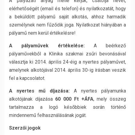
A pályázati anyag mellé kérjük, csatolja nevét,
elérhetőségét (email és telefon) és nyilatkozatát, hogy
a beküldött pályamű saját alkotás, ahhoz harmadik
személynek nem fűződik joga. Nyilatkozat hiányában a
pályamű nem kerül értékelésre!
A pályaművek értékelése:
A beérkező
pályaművekből a Klinika szakmai zsűri bevonásával
választja ki 2014. április 24-éig a nyertes pályaművet,
amelynek alkotójával 2014. április 30-ig írásban veszik
fel a kapcsolatot.
A nyertes mű díjazása:
A nyertes pályamunka
alkotójának díjazása
60 000 Ft +ÁFA
, mely összeg
tartalmazza a logó későbbiek során történő
mindennemű felhasználásának jogát.
Szerzői jogok