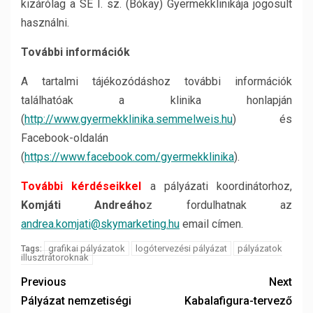
kizárólag a SE I. sz. (Bókay) Gyermekklinikája jogosult
használni.
További információk
A tartalmi tájékozódáshoz további információk
találhatóak a klinika honlapján
(
http://www.gyermekklinika.semmelweis.hu
) és
Facebook-oldalán
(
https://www.facebook.com/gyermekklinika
).
További kérdéseikkel
a pályázati koordinátorhoz,
Komjáti Andreáho
z fordulhatnak az
andrea.komjati@skymarketing.hu
email címen.
grafikai pályázatok
logótervezési pályázat
pályázatok
Tags:
illusztrátoroknak
Previous
Next
Pályázat nemzetiségi
Kabalafigura-tervező