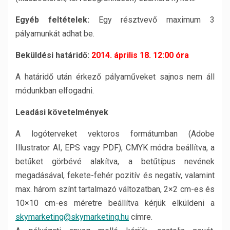
Egyéb feltételek:
Egy résztvevő maximum 3
pályamunkát adhat be.
Beküldési határidő:
2014. április 18. 12:00 óra
A határidő után érkező pályaműveket sajnos nem áll
módunkban elfogadni.
Leadási követelmények
A logóterveket vektoros formátumban (Adobe
Illustrator AI, EPS vagy PDF), CMYK módra beállítva, a
betűket görbévé alakítva, a betűtípus nevének
megadásával, fekete-fehér pozitív és negatív, valamint
max. három színt tartalmazó változatban, 2×2 cm-es és
10×10 cm-es méretre beállítva kérjük elküldeni a
skymarketing@skymarketing.hu
címre.