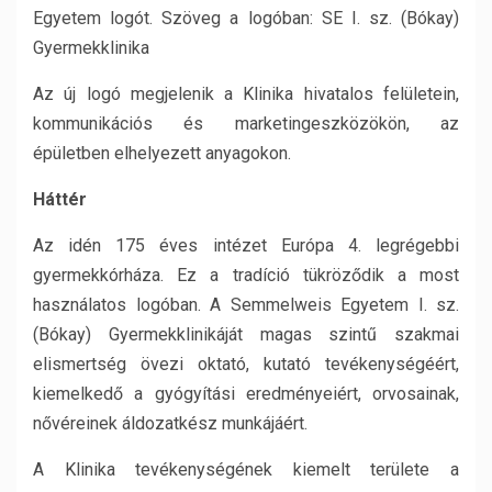
Egyetem logót. Szöveg a logóban: SE I. sz. (Bókay)
Gyermekklinika
Az új logó megjelenik a Klinika hivatalos felületein,
kommunikációs és marketingeszközökön, az
épületben elhelyezett anyagokon.
Háttér
Az idén 175 éves intézet Európa 4. legrégebbi
gyermekkórháza. Ez a tradíció tükröződik a most
használatos logóban. A Semmelweis Egyetem I. sz.
(Bókay) Gyermekklinikáját magas szintű szakmai
elismertség övezi oktató, kutató tevékenységéért,
kiemelkedő a gyógyítási eredményeiért, orvosainak,
nővéreinek áldozatkész munkájáért.
A Klinika tevékenységének kiemelt területe a