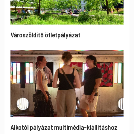
Városzöldítő ötletpályázat
Alkotói pályázat multimédia-kiállításhoz