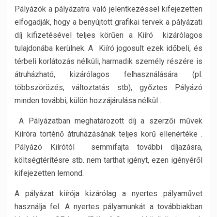
Pályázók a pályázatra való jelentkezéssel kifejezetten
elfogadják, hogy a benyújtott grafikai tervek a pályázati
díj kifizetésével teljes körűen a Kiíró kizárólagos
tulajdonába kerülnek. A Kiíró jogosult ezek időbeli, és
térbeli korlátozás nélküli, harmadik személy részére is
átruházható, kizárólagos felhasználására (pl.
többszörözés, változtatás stb), győztes Pályázó
minden további, külön hozzájárulása nélkül .
A Pályázatban meghatározott díj a szerzői művek
Kiíróra történő átruházásának teljes körű ellenértéke .
Pályázó Kiírótól semmifajta további díjazásra,
költségtérítésre stb. nem tarthat igényt, ezen igényéről
kifejezetten lemond.
A pályázat kiírója kizárólag a nyertes pályaművet
használja fel. A nyertes pályamunkát a továbbiakban