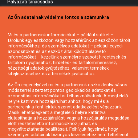
Pályázati tanácsadás
Pályázatírás vállalkozásoknak
Az Ön adatainak védelme fontos a számunkra
Mezőgazdasági pályázatírás
Pályázatírás magánszemélyeknek
Mi és a partnereink információkat – például sütiket –
Pályázatírás civil szervezeteknek
tárolunk egy eszközön vagy hozzáférünk az eszközön tárolt
Pályázatírás önkormányzatoknak
információkhoz, és személyes adatokat – például egyedi
azonosítókat és az eszköz által küldött alapvető
Pályázatfigyelés
információkat – kezelünk személyre szabott hirdetések és
Specifikus pályázatfigyelés vagy hírlevél
tartalom nyújtásához, hirdetés- és tartalomméréshez,
nézettségi adatok gyűjtéséhez, valamint termékek
kifejlesztéséhez és a termékek javításához.
PÁLYÁZATFIGYELŐ
Az Ön engedélyével mi és a partnereink eszközleolvasásos
módszerrel szerzett pontos geolokációs adatokat és
azonosítási információkat is felhasználhatunk. A megfelelő
helyre kattintva hozzájárulhat ahhoz, hogy mi és a
Pályázatok magánszemélyeknek
partnereink a fent leírtak szerint adatkezelést végezzünk.
Pályázatok civil szervezeteknek
Másik lehetőségként a megfelelő helyre kattintva
elutasíthatja a hozzájárulást, vagy a hozzájárulás megadása
Pályázatok vállalkozásoknak
előtt részletesebb információkhoz juthat, és
Önkormányzati pályázatok
megváltoztathatja beállításait. Felhívjuk figyelmét, hogy
személyes adatainak bizonyos kezeléséhez nem feltétlenül
Mezőgazdasági pályázatok