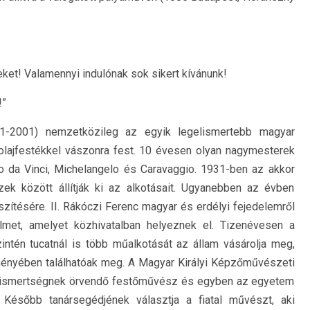
ket! Valamennyi indulónak sok sikert kívánunk!
!”
21-2001) nemzetközileg az egyik legelismertebb magyar
lajfestékkel vászonra fest. 10 évesen olyan nagymesterek
do da Vinci, Michelangelo és Caravaggio. 1931-ben az akkor
ek között állítják ki az alkotásait. Ugyanebben az évben
zítésére. II. Rákóczi Ferenc magyar és erdélyi fejedelemről
yelmet, amelyet közhivatalban helyeznek el. Tizenévesen a
ntén tucatnál is több műalkotását az állam vásárolja meg,
ényében találhatóak meg. A Magyar Királyi Képzőművészeti
 elismertségnek örvendő festőművész és egyben az egyetem
 Később tanársegédjének választja a fiatal művészt, aki