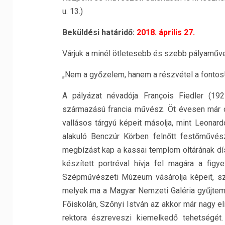
u. 13.)
Beküldési határidő:
2018. április 27.
Várjuk a minél ötletesebb és szebb pályaműve
„Nem a győzelem, hanem a részvétel a fontos
A pályázat névadója François Fiedler (19
származású francia művész. Öt évesen már o
vallásos tárgyú képeit másolja, mint Leonar
alakuló Benczúr Körben felnőtt festőművész
megbízást kap a kassai templom oltárának dís
készített portréval hívja fel magára a fig
Szépművészeti Múzeum vásárolja képeit, szi
melyek ma a Magyar Nemzeti Galéria gyűjtem
Főiskolán, Szőnyi István az akkor már nagy
rektora észreveszi kiemelkedő tehetségét.