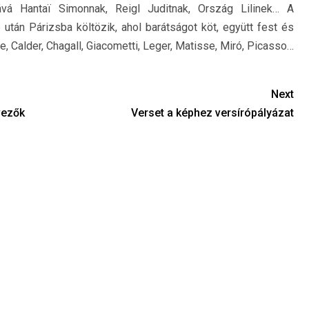
tjává Hantaï Simonnak, Reigl Juditnak, Ország Lilinek… A
 után Párizsba költözik, ahol barátságot köt, együtt fest és
e, Calder, Chagall, Giacometti, Leger, Matisse, Miró, Picasso…
Next
vezők
Verset a képhez versírópályázat