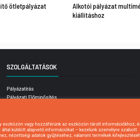
ítő ötletpályázat
Alkotói pályázat multim
kiállításhoz
SZOLGÁLTATÁSOK
Pályázatírás
Pályázati Előminősítés
Pályázati tanácsadás
Pályázatírás vállalkozásoknak
Mezőgazdasági pályázatírás
 egy eszközön vagy hozzáférünk az eszközön tárolt információkhoz, é
által küldött alapvető információkat – kezelünk személyre szabott
Pályázatírás magánszemélyeknek
hez, nézettségi adatok gyűjtéséhez, valamint termékek kifejlesztésé
Pályázatírás civil szervezeteknek