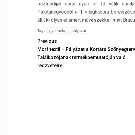
ösztöndíjak sorát nyeri eI. Itt válik bará
Palotanegyedből a II. világháború befejezése
állít ki olyan elismert művészekkel, mint Braqu
gyermekrajz pályázat
Tags:
Previous
Morf textil – Pályázat a Kortárs Szőnyegter
Találkozójának termékbemutatóján való
részvételre