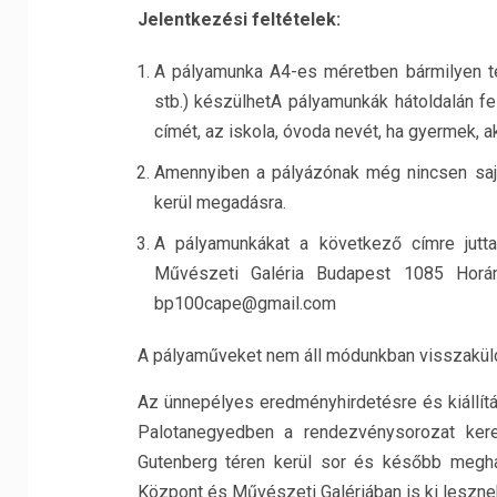
Jelentkezési feltételek:
A pályamunka A4-es méretben bármilyen tech
stb.) készülhetA pályamunkák hátoldalán fel 
címét, az iskola, óvoda nevét, ha gyermek, 
Amennyiben a pályázónak még nincsen sajá
kerül megadásra.
A pályamunkákat a következő címre jutta
Művészeti Galéria Budapest 1085 Horán
bp100cape@gmail.com
A pályaműveket nem áll módunkban visszaküld
Az ünnepélyes eredményhirdetésre és kiállít
Palotanegyedben a rendezvénysorozat ker
Gutenberg téren kerül sor és később megha
Központ és Művészeti Galériában is ki leszne