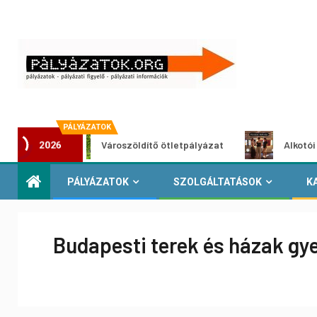
PÁLYÁZATOK
Városzöldítő ötletpályázat
Alkotói pályázat 
2026
PÁLYÁZATOK
SZOLGÁLTATÁSOK
K
Budapesti terek és házak gye