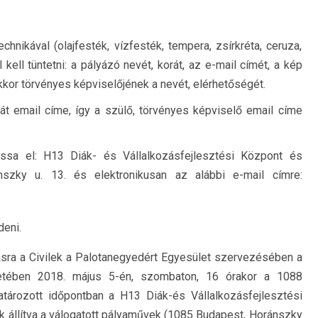
nikával (olajfesték, vízfesték, tempera, zsírkréta, ceruza,
kell tüntetni: a pályázó nevét, korát, az e-mail címét, a kép
akkor törvényes képviselőjének a nevét, elérhetőségét.
t email címe, így a szülő, törvényes képviselő email címe
ssa el: H13 Diák- és Vállalkozásfejlesztési Központ és
szky u. 13. és elektronikusan az alábbi e-mail címre:
eni.
ásra a Civilek a Palotanegyedért Egyesület szervezésében a
etében 2018. május 5-én, szombaton, 16 órakor a 1088
tározott időpontban a H13 Diák-és Vállalkozásfejlesztési
k állítva a válogatott pályaművek (1085 Budapest, Horánszky