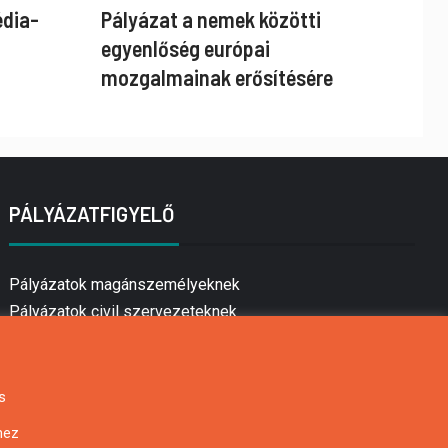
édia-
Pályázat a nemek közötti
egyenlőség európai
mozgalmainak erősítésére
PÁLYÁZATFIGYELŐ
Pályázatok magánszemélyeknek
Pályázatok civil szervezeteknek
Pályázatok vállalkozásoknak
Önkormányzati pályázatok
Mezőgazdasági pályázatok
s
Falusi turizmus pályázatok
hez
Napelem pályázatok