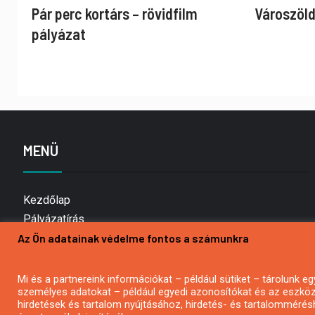
Pár perc kortárs – rövidfilm
Városzöld
pályázat
MENÜ
Kezdőlap
Pályázatírás
Az Ön adatainak védelme fontos a számunkra
Bemutatkozás
Médiaajánlat
Hírlevél feliratkozás
Mi és a partnereink információkat – például sütiket – tárolunk
személyes adatokat – például egyedi azonosítókat és az eszköz 
Impresszum
hirdetések és tartalom nyújtásához, hirdetés- és tartalommérés
Kapcsolat