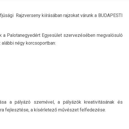
fjúsági Rajzverseny kiírásában rajzokat várunk a BUDAPESTI
ek a Palotanegyedért Egyesület szervezésében megvalósuló
az alábbi négy korcsoportban:
sa a pályázó szemével, a pályázók kreativitásának és
ra fejlesztése, a kísérletező művészet felfedezése.