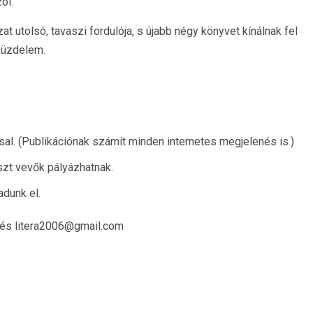
öl.
t utolsó, tavaszi fordulója, s újabb négy könyvet kínálnak fel
küzdelem.
al. (Publikációnak számít minden internetes megjelenés is.)
észt vevők pályázhatnak.
adunk el.
u és litera2006@gmail.com