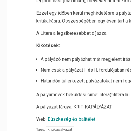
legjobb írást (maximum), melyeket hetente köz
Ezzel egy időben kerül meghirdetésre a pályáza
kritikaírásra. Összességében egy éven tart a 
A Litera a legsikeresebbet díjazza.
Kikötések:
A pályázó nem pályázhat már megjelent íráss
Nem csak a pályázat I. és II. fordulójában r
Határidőn túl érkezett pályázatokat nem fog
A pályaművek beküldési címe: litera@litera.h
A pályázat tárgya: KRITIKAPÁLYÁZAT
Web:
Büszkeség és balítélet
kritikapályázat
Tags: