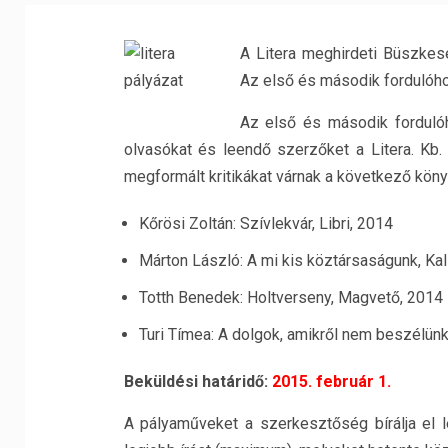
A Litera meghirdeti Büszkesé
Az első és második fordulóho
Az első és második fordulóh
olvasókat és leendő szerzőket a Litera. Kb. 
megformált kritikákat várnak a következő köny
Kőrösi Zoltán: Szívlekvár, Libri, 2014
Márton László: A mi kis köztársaságunk, Kal
Totth Benedek: Holtverseny, Magvető, 2014
Turi Tímea: A dolgok, amikről nem beszélün
Beküldési határidő:
2015. február 1.
A pályaműveket a szerkesztőség bírálja el