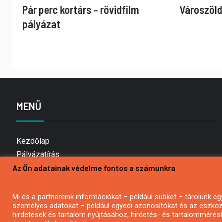
Pár perc kortárs – rövidfilm
Városzöld
pályázat
MENÜ
Kezdőlap
Pályázatírás
Az Ön adatainak védelme fontos a számunkra
Bemutatkozás
Médiaajánlat
Hírlevél feliratkozás
Mi és a partnereink információkat – például sütiket – tárolunk
személyes adatokat – például egyedi azonosítókat és az eszköz 
Impresszum
hirdetések és tartalom nyújtásához, hirdetés- és tartalommérés
Kapcsolat