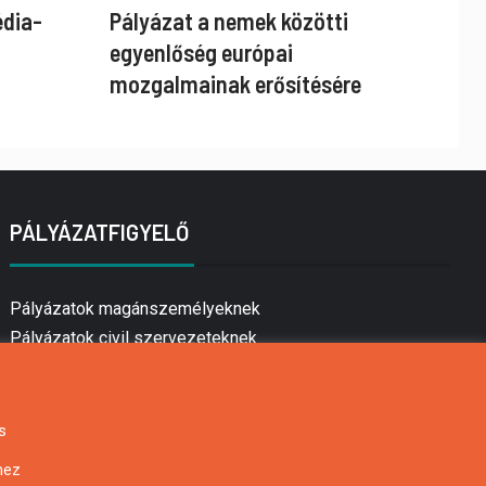
édia-
Pályázat a nemek közötti
egyenlőség európai
mozgalmainak erősítésére
PÁLYÁZATFIGYELŐ
Pályázatok magánszemélyeknek
Pályázatok civil szervezeteknek
Pályázatok vállalkozásoknak
Önkormányzati pályázatok
Mezőgazdasági pályázatok
s
Falusi turizmus pályázatok
hez
Napelem pályázatok