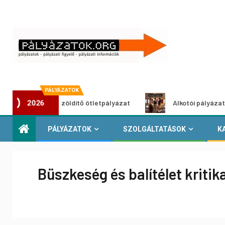
PÁLYÁZATOK
Városzöldítő ötletpályázat
Alkotói pályázat multimédi
2026
PÁLYÁZATOK
SZOLGÁLTATÁSOK
K
Büszkeség és balítélet kritika