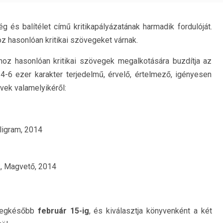
g és balítélet című kritikapályázatának harmadik fordulóját.
z hasonlóan kritikai szövegeket várnak.
oz hasonlóan kritikai szövegek megalkotására buzdítja az
4-6 ezer karakter terjedelmű, érvelő, értelmező, igényesen
vek valamelyikéről:
ligram, 2014
k, Magvető, 2014
 legkésőbb
február 15-ig
, és kiválasztja könyvenként a két