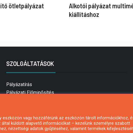
ítő ötletpályázat
Alkotói pályázat multim
kiállításhoz
SZOLGÁLTATÁSOK
Pályázatírás
Pályázati Előminősítés
Pályázati tanácsadás
Pályázatírás vállalkozásoknak
Mezőgazdasági pályázatírás
 egy eszközön vagy hozzáférünk az eszközön tárolt információkhoz, é
által küldött alapvető információkat – kezelünk személyre szabott
Pályázatírás magánszemélyeknek
hez, nézettségi adatok gyűjtéséhez, valamint termékek kifejlesztésé
Pályázatírás civil szervezeteknek