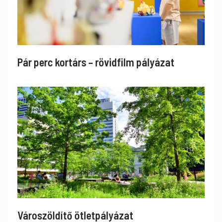
Pár perc kortárs – rövidfilm pályázat
Városzöldítő ötletpályázat