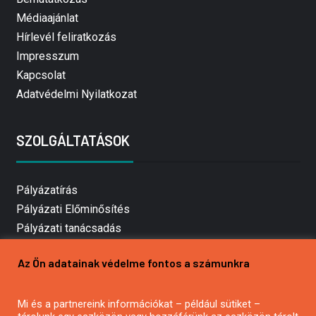
Médiaajánlat
Hírlevél feliratkozás
Impresszum
Kapcsolat
Adatvédelmi Nyilatkozat
SZOLGÁLTATÁSOK
Pályázatírás
Pályázati Előminősítés
Pályázati tanácsadás
Pályázatírás vállalkozásoknak
Az Ön adatainak védelme fontos a számunkra
Mezőgazdasági pályázatírás
Pályázatírás magánszemélyeknek
Mi és a partnereink információkat – például sütiket –
Pályázatírás civil szervezeteknek