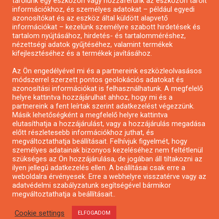
tárolunk egy eszközön vagy hozzáférünk az eszközön tárolt
Pályázatírás önkormányzatoknak
információkhoz, és személyes adatokat – például egyedi
azonosítókat és az eszköz által küldött alapvető
Pályázatfigyelés
információkat – kezelünk személyre szabott hirdetések és
Specifikus pályázatfigyelés vagy hírlevél
tartalom nyújtásához, hirdetés- és tartalomméréshez,
nézettségi adatok gyűjtéséhez, valamint termékek
kifejlesztéséhez és a termékek javításához.
PÁLYÁZATFIGYELŐ
Az Ön engedélyével mi és a partnereink eszközleolvasásos
módszerrel szerzett pontos geolokációs adatokat és
azonosítási információkat is felhasználhatunk. A megfelelő
helyre kattintva hozzájárulhat ahhoz, hogy mi és a
Pályázatok magánszemélyeknek
partnereink a fent leírtak szerint adatkezelést végezzünk.
Pályázatok civil szervezeteknek
Másik lehetőségként a megfelelő helyre kattintva
elutasíthatja a hozzájárulást, vagy a hozzájárulás megadása
Pályázatok vállalkozásoknak
előtt részletesebb információkhoz juthat, és
Önkormányzati pályázatok
megváltoztathatja beállításait. Felhívjuk figyelmét, hogy
személyes adatainak bizonyos kezeléséhez nem feltétlenül
Mezőgazdasági pályázatok
szükséges az Ön hozzájárulása, de jogában áll tiltakozni az
Falusi turizmus pályázatok
ilyen jellegű adatkezelés ellen. A beállításai csak erre a
weboldalra érvényesek. Erre a webhelyre visszatérve vagy az
Napelem pályázatok
adatvédelmi szabályzatunk segítségével bármikor
GINOP pályázatok
megváltoztathatja a beállításait..
Cookie settings
ELFOGADOM