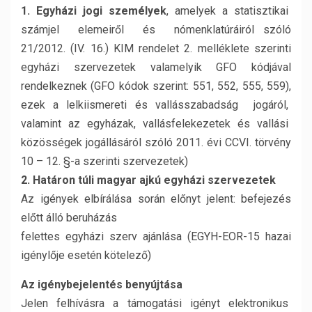
1. Egyházi jogi személyek
, amelyek a statisztikai
számjel elemeiről és nómenklatúráiról szóló
21/2012. (IV. 16.) KIM rendelet 2. melléklete szerinti
egyházi szervezetek valamelyik GFO kódjával
rendelkeznek (GFO kódok szerint: 551, 552, 555, 559),
ezek a lelkiismereti és vallásszabadság jogáról,
valamint az egyházak, vallásfelekezetek és vallási
közösségek jogállásáról szóló 2011. évi CCVI. törvény
10 – 12. §-a szerinti szervezetek)
2. Határon túli magyar ajkú egyházi szervezetek
Az igények elbírálása során előnyt jelent: befejezés
előtt álló beruházás
felettes egyházi szerv ajánlása (EGYH-EOR-15 hazai
igénylője esetén kötelező)
Az igénybejelentés benyújtása
Jelen felhívásra a támogatási igényt elektronikus