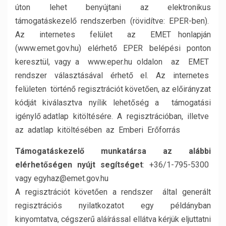
úton lehet benyújtani az elektronikus
támogatáskezelő rendszerben (rövidítve: EPER-ben).
Az internetes felület az EMET honlapján
(www.emet.gov.hu) elérhető EPER belépési ponton
keresztül, vagy a www.eper.hu oldalon az EMET
rendszer választásával érhető el. Az internetes
felületen történő regisztrációt követően, az előirányzat
kódját kiválasztva nyílik lehetőség a támogatási
igénylő adatlap kitöltésére. A regisztrációban, illetve
az adatlap kitöltésében az Emberi Erőforrás
Támogatáskezelő munkatársa az alábbi
elérhetőségen nyújt segítséget
: +36/1-795-5300
vagy egyhaz@emet.gov.hu
A regisztrációt követően a rendszer által generált
regisztrációs nyilatkozatot egy példányban
kinyomtatva, cégszerű aláírással ellátva kérjük eljuttatni