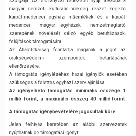
szolgálja. Az előirányzat fedezetet nyújt továbbá a
magyar nemzeti kulturális örökség részét képező
kárpát-medencei egyházi műemlékek és a kárpát-
medencei magyar egyházak nemzetmegtartó
szerepének növelését célzó egyéb beruházások,
felújítások támogatására.
Az Államtitkárság fenntartja magának a jogot az
örökségvédelmi szempontok betartásának
ellenőrzésére.
A támogatás igényléséhez hazai igénylők esetében
szükséges a felettes egyházi szerv ajánlása.
Az igényelhető támogatás minimális összege 1
millió forint, a maximális összeg 40 millió forint
.
A támogatás igénybevételére jogosultak köre
Jelen felhívás keretében az alábbi szervezetek
nyújthatnak be támogatási igényt: