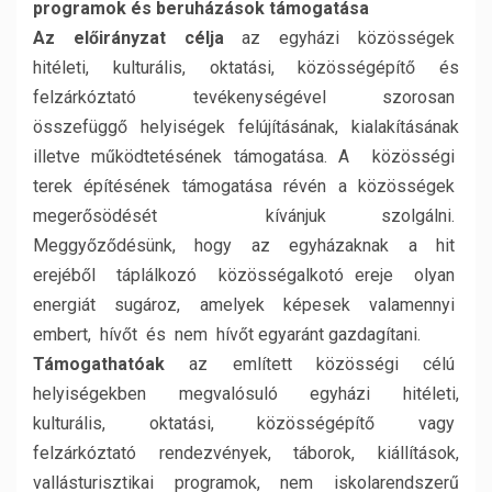
programok és beruházások támogatása
Az előirányzat célja
az egyházi közösségek
hitéleti, kulturális, oktatási, közösségépítő és
felzárkóztató tevékenységével szorosan
összefüggő helyiségek felújításának, kialakításának
illetve működtetésének támogatása. A közösségi
terek építésének támogatása révén a közösségek
megerősödését kívánjuk szolgálni.
Meggyőződésünk, hogy az egyházaknak a hit
erejéből táplálkozó közösségalkotó ereje olyan
energiát sugároz, amelyek képesek valamennyi
embert, hívőt és nem hívőt egyaránt gazdagítani.
Támogathatóak
az említett közösségi célú
helyiségekben megvalósuló egyházi hitéleti,
kulturális, oktatási, közösségépítő vagy
felzárkóztató rendezvények, táborok, kiállítások,
vallásturisztikai programok, nem iskolarendszerű