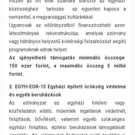
hiszen az ott élők számára sokszor az egyházi
közösséghez tartozás az egyetlen kapocs a
nemzettel, a magyarsággal, kultúránkkal.
Ugyancsak az előirányzatból finanszírozható azon
létesítmények rekonstrukciója, amelyek szórvány
vagy hátrányos helyzetű kistérségi felzárkózást segítő
programoknak adnak helyet.
Az igényelhető támogatás minimális összege
150 ezer forint, a maximális összeg 5 millió
forint.
2. EGYH-EOR-15 Egyházi épített örökség védelme
és egyéb beruházások
Az előirányzat az egyházi hitéleti vagy
közfeladatot ellátó, műemlék ingatlanok védelmét,
felújítását, bővítését, valamint egyéb szükséges
egyházi felújítási, építési beruházások támogatását