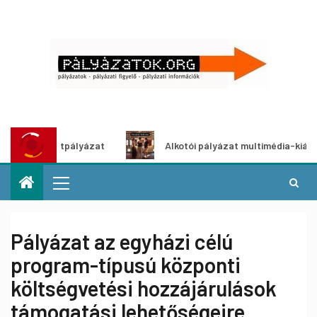
ötletpályázat
Alkotói pályázat multimédia-kiállításhoz
Pályázat az egyházi célú
program-típusú központi
költségvetési hozzájárulások
támogatási lehetőségeire