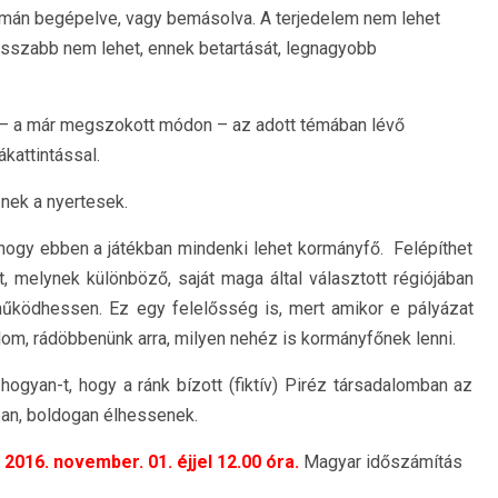
simán begépelve, vagy bemásolva. A terjedelem nem lehet
osszabb nem lehet, ennek betartását, legnagyobb
 – a már megszokott módon – az adott témában lévő
ákattintással.
nek a nyertesek.
hogy ebben a játékban mindenki lehet kormányfő. Felépíthet
t, melynek különböző, saját maga által választott régiójában
működhessen. Ez egy felelősség is, mert amikor e pályázat
m, rádöbbenünk arra, milyen nehéz is kormányfőnek lenni.
hogyan-t, hogy a ránk bízott (fiktív) Piréz társadalomban az
an, boldogan élhessenek.
t
2016. november. 01. éjjel 12.00 óra.
Magyar időszámítás