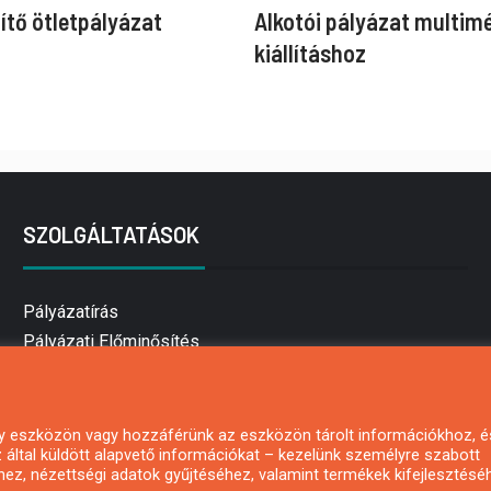
ítő ötletpályázat
Alkotói pályázat multim
kiállításhoz
SZOLGÁLTATÁSOK
Pályázatírás
Pályázati Előminősítés
Pályázati tanácsadás
Pályázatírás vállalkozásoknak
Mezőgazdasági pályázatírás
 egy eszközön vagy hozzáférünk az eszközön tárolt információkhoz, é
által küldött alapvető információkat – kezelünk személyre szabott
Pályázatírás magánszemélyeknek
hez, nézettségi adatok gyűjtéséhez, valamint termékek kifejlesztésé
Pályázatírás civil szervezeteknek