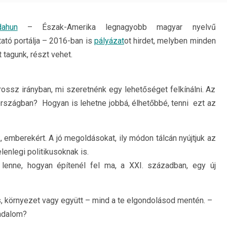
dahun
– Észak-Amerika legnagyobb magyar nyelvű
ató portálja – 2016-ban is
pályázat
ot hirdet, melyben minden
t tagunk, részt vehet.
 rossz irányban, mi szeretnénk egy lehetőséget felkínálni. Az
 országban? Hogyan is lehetne jobbá, élhetőbbé, tenni ezt az
 emberekért. A jó megoldásokat, ily módon tálcán nyújtjuk az
lenlegi politikusoknak is.
enne, hogyan építenél fel ma, a XXI. században, egy új
lis, környezet vagy együtt – mind a te elgondolásod mentén. –
sadalom?