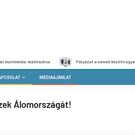
dia-kiállításhoz
Pályázat a nemek közötti egyenlőség eu
APCSOLAT
MÉDIAAJÁNLAT
ézek Álomországát!