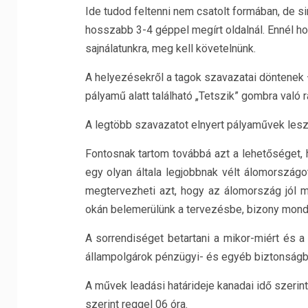
Ide tudod feltenni nem csatolt formában, de 
hosszabb 3-4 géppel megírt oldalnál. Ennél h
sajnálatunkra, meg kell követelnünk.
A helyezésekről a tagok szavazatai döntenek
pályamű alatt található „Tetszik” gombra való r
A legtöbb szavazatot elnyert pályaművek lesz
Fontosnak tartom továbbá azt a lehetőséget, 
egy olyan általa legjobbnak vélt álomországo
megtervezheti azt, hogy az álomország jól 
okán belemerülünk a tervezésbe, bizony mondo
A sorrendiséget betartani a mikor-miért és a 
állampolgárok pénzügyi- és egyéb biztonságb
A művek leadási határideje kanadai idő szerin
szerint reggel 06 óra.