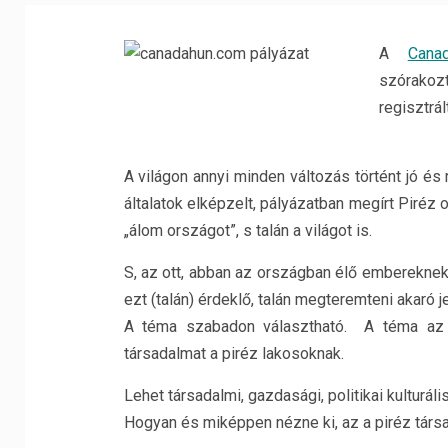
A
Cana
szórakozt
regisztrál
A világon annyi minden változás történt jó és
általatok elképzelt, pályázatban megírt Piréz
„álom országot”, s talán a világot is.
S, az ott, abban az országban élő embereknek,
ezt (talán) érdeklő, talán megteremteni akaró je
A téma szabadon választható. A téma az l
társadalmat a piréz lakosoknak.
Lehet társadalmi, gazdasági, politikai kulturá
Hogyan és miképpen nézne ki, az a piréz tár