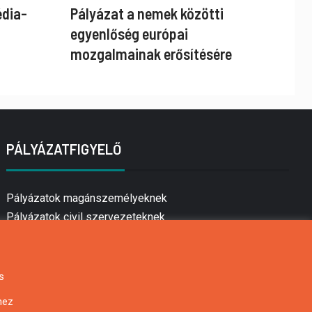
édia-
Pályázat a nemek közötti
egyenlőség európai
mozgalmainak erősítésére
PÁLYÁZATFIGYELŐ
Pályázatok magánszemélyeknek
Pályázatok civil szervezeteknek
Pályázatok vállalkozásoknak
Önkormányzati pályázatok
Mezőgazdasági pályázatok
s
Falusi turizmus pályázatok
hez
Napelem pályázatok