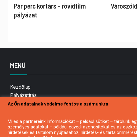
Pár perc kortárs – rövidfilm
Városzöld
pályázat
MENÜ
Kezdőlap
Pályázatírás
Az Ön adatainak védelme fontos a számunkra
Bemutatkozás
Médiaajánlat
Hírlevél feliratkozás
Mi és a partnereink információkat – például sütiket – tárolunk
személyes adatokat – például egyedi azonosítókat és az eszköz 
Impresszum
hirdetések és tartalom nyújtásához, hirdetés- és tartalommérés
Kapcsolat