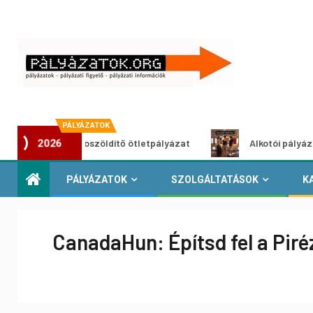
PÁLYÁZATOK
Városzöldítő ötletpályázat
Alkotói pályázat multimé
2026
PÁLYÁZATOK
SZOLGÁLTATÁSOK
K
CanadaHun: Építsd fel a Pir