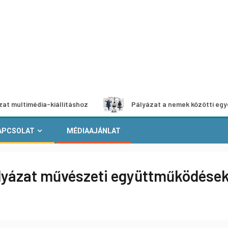
imédia-kiállításhoz
Pályázat a nemek közötti egyenlőség 
APCSOLAT
MÉDIAAJÁNLAT
lyázat művészeti együttműködése