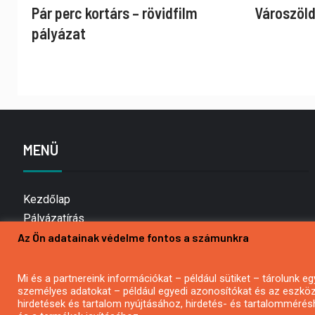
Pár perc kortárs – rövidfilm
Városzöld
pályázat
MENÜ
Kezdőlap
Pályázatírás
Az Ön adatainak védelme fontos a számunkra
Bemutatkozás
Médiaajánlat
Hírlevél feliratkozás
Mi és a partnereink információkat – például sütiket – tárolunk
személyes adatokat – például egyedi azonosítókat és az eszköz 
Impresszum
hirdetések és tartalom nyújtásához, hirdetés- és tartalommérés
Kapcsolat