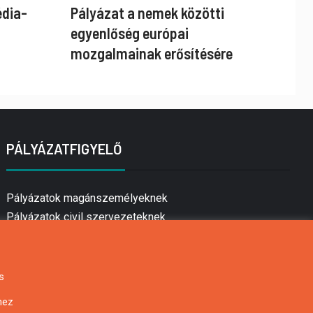
édia-
Pályázat a nemek közötti
egyenlőség európai
mozgalmainak erősítésére
PÁLYÁZATFIGYELŐ
Pályázatok magánszemélyeknek
Pályázatok civil szervezeteknek
Pályázatok vállalkozásoknak
Önkormányzati pályázatok
Mezőgazdasági pályázatok
s
Falusi turizmus pályázatok
hez
Napelem pályázatok