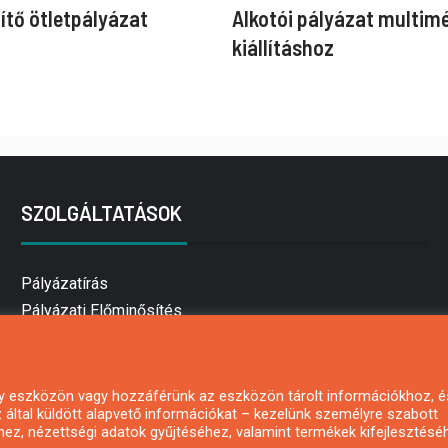
ítő ötletpályázat
Alkotói pályázat multim
kiállításhoz
SZOLGÁLTATÁSOK
Pályázatírás
Pályázati Előminősítés
Pályázati tanácsadás
Pályázatírás vállalkozásoknak
Mezőgazdasági pályázatírás
 egy eszközön vagy hozzáférünk az eszközön tárolt információkhoz, é
által küldött alapvető információkat – kezelünk személyre szabott
Pályázatírás magánszemélyeknek
hez, nézettségi adatok gyűjtéséhez, valamint termékek kifejlesztésé
Pályázatírás civil szervezeteknek