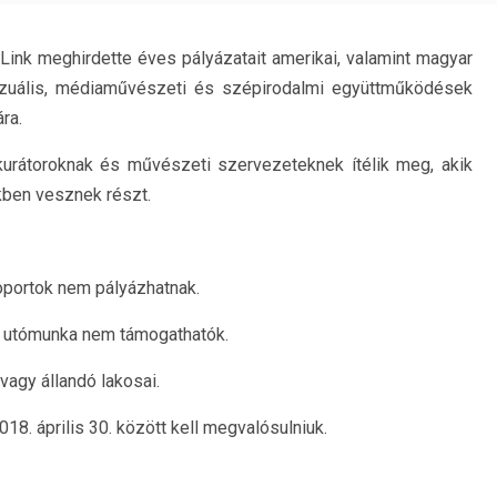
Link meghirdette éves pályázatait amerikai, valamint magyar
izuális, médiaművészeti és szépirodalmi együttműködések
ra.
urátoroknak és művészeti szervezeteknek ítélik meg, akik
kben vesznek részt.
soportok nem pályázhatnak.
deó utómunka nem támogathatók.
vagy állandó lakosai.
18. április 30. között kell megvalósulniuk.