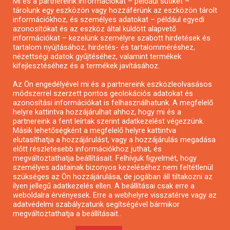
Mi és a partnereink információkat – például sütiket –
Pályázatírás civil szervezeteknek
tárolunk egy eszközön vagy hozzáférünk az eszközön tárolt
Pályázatírás önkormányzatoknak
információkhoz, és személyes adatokat – például egyedi
azonosítókat és az eszköz által küldött alapvető
Pályázatfigyelés
információkat – kezelünk személyre szabott hirdetések és
Specifikus pályázatfigyelés vagy hírlevél
tartalom nyújtásához, hirdetés- és tartalomméréshez,
nézettségi adatok gyűjtéséhez, valamint termékek
kifejlesztéséhez és a termékek javításához.
PÁLYÁZATFIGYELŐ
Az Ön engedélyével mi és a partnereink eszközleolvasásos
módszerrel szerzett pontos geolokációs adatokat és
azonosítási információkat is felhasználhatunk. A megfelelő
helyre kattintva hozzájárulhat ahhoz, hogy mi és a
Pályázatok magánszemélyeknek
partnereink a fent leírtak szerint adatkezelést végezzünk.
Pályázatok civil szervezeteknek
Másik lehetőségként a megfelelő helyre kattintva
elutasíthatja a hozzájárulást, vagy a hozzájárulás megadása
Pályázatok vállalkozásoknak
előtt részletesebb információkhoz juthat, és
Önkormányzati pályázatok
megváltoztathatja beállításait. Felhívjuk figyelmét, hogy
személyes adatainak bizonyos kezeléséhez nem feltétlenül
Mezőgazdasági pályázatok
szükséges az Ön hozzájárulása, de jogában áll tiltakozni az
Falusi turizmus pályázatok
ilyen jellegű adatkezelés ellen. A beállításai csak erre a
weboldalra érvényesek. Erre a webhelyre visszatérve vagy az
Napelem pályázatok
adatvédelmi szabályzatunk segítségével bármikor
GINOP pályázatok
megváltoztathatja a beállításait..