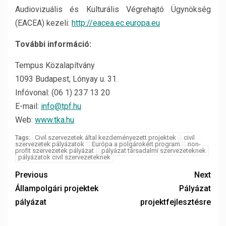
Audiovizuális és Kulturális Végrehajtó Ügynökség
(EACEA) kezeli:
http://eacea.ec.europa.eu
További információ:
Tempus Közalapítvány
1093 Budapest, Lónyay u. 31.
Infóvonal: (06 1) 237 13 20
E-mail:
info@tpf.hu
Web:
www.tka.hu
Civil szervezetek által kezdeményezett projektek
civil
Tags:
szervezetek pályázatok
Európa a polgárokért program
non-
profit szervezetek pályázat
pályázat társadalmi szervezeteknek
pályázatok civil szervezeteknek
Previous
Next
Állampolgári projektek
Pályázat
pályázat
projektfejlesztésre