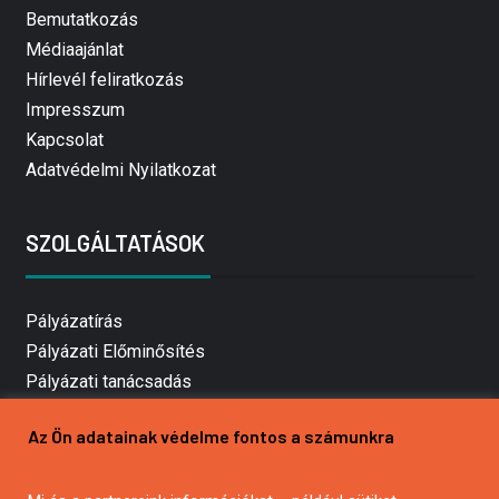
Bemutatkozás
Médiaajánlat
Hírlevél feliratkozás
Impresszum
Kapcsolat
Adatvédelmi Nyilatkozat
SZOLGÁLTATÁSOK
Pályázatírás
Pályázati Előminősítés
Pályázati tanácsadás
Pályázatírás vállalkozásoknak
Az Ön adatainak védelme fontos a számunkra
Mezőgazdasági pályázatírás
Pályázatírás magánszemélyeknek