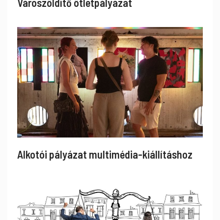
Városzöldítő ötletpályázat
Alkotói pályázat multimédia-kiállításhoz