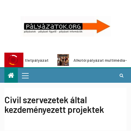
dítő ötletpályázat
Alkotói pályázat multimédia-kiállításh
Civil szervezetek által
kezdeményezett projektek