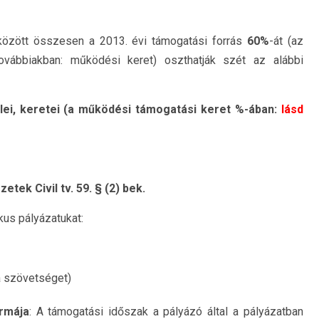
között összesen a 2013. évi támogatási forrás
60%
-át (az
ovábbiakban: működési keret) oszthatják szét az alábbi
elei, keretei (a működési támogatási keret %-ában:
lásd
etek Civil tv. 59. § (2) bek.
kus pályázatukat:
 a szövetséget)
rmája
: A támogatási időszak a pályázó által a pályázatban