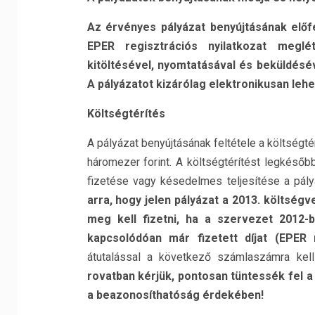
Az érvényes pályázat benyújtásának előfe
EPER regisztrációs nyilatkozat megl
kitöltésével, nyomtatásával és beküldésév
A pályázatot kizárólag elektronikusan lehet
Költségtérítés
A pályázat benyújtásának feltétele a költségté
háromezer forint. A költségtérítést legkésőb
fizetése vagy késedelmes teljesítése a pál
arra, hogy jelen pályázat a 2013. költségv
meg kell fizetni, ha a szervezet 2012-
kapcsolódóan már fizetett díjat (EPER re
átutalással a következő számlaszámra kel
rovatban kérjük, pontosan tüntessék fel a
a beazonosíthatóság érdekében!