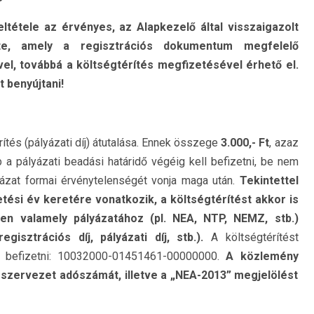
ltétele az érvényes, az Alapkezelő által visszaigazolt
éte, amely a regisztrációs dokumentum megfelelő
el, továbbá a költségtérítés megfizetésével érhető el.
 benyújtani!
rítés (pályázati díj) átutalása. Ennek összege
3.000,- Ft
, azaz
b a pályázati beadási határidő végéig kell befizetni, be nem
yázat formai érvénytelenségét vonja maga után.
Tekintettel
etési év keretére vonatkozik, a költségtérítést akkor is
ben valamely pályázatához (pl. NEA, NTP, NEMZ, stb.)
gisztrációs díj, pályázati díj, stb.).
A költségtérítést
l befizetni: 10032000-01451461-00000000.
A közlemény
 szervezet adószámát, illetve a „NEA-2013” megjelölést