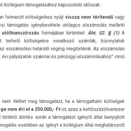
elő Kollégium támogatásához kapcsolódó időszak.
an felmerült költségeihez nyújt
vissza nem térítendő
vagy
ési támogatás igénybevétele utólagos elszámolás melletti
ő
utófinanszírozás
formájában történhet.
Áht. 52. § (1)
A
t terhelő költségekre vonatkozó számlák, bizonylatok
 az elszámolási határidő végéig megtörténik. Az elszámolás
3. évi pályázatok szakmai és pénzügyi elszámolásához” című
 nem ítélhet meg támogatást, ha a támogatható költségek
e nem éri el a 250.000,- Ft
-ot, azaz a kettőszázötvenezer
 történő döntés során a támogatást igénylő által benyújtott
ogatás esetében az igényt a kollégium által meghatározott