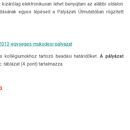
 kizárólag elektronikusan lehet benyújtani az alábbi oldalon:
jtásának egyes lépéseit a Pályázati Útmutatóban rögzített
-2013-
egyseges-mukodesi-palyazat
s kollégiumokhoz tartozó beadási határidőket.
A pályázat
c. táblázat (4. pont) tartalmazza.
0.