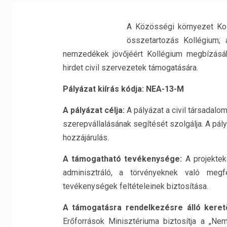
A Közösségi környezet Kol
összetartozás Kollégium; 
nemzedékek jövőjéért Kollégium megbízásáb
hirdet civil szervezetek támogatására.
Pályázat kiírás kódja: NEA-13-M
A pályázat célja:
A pályázat a civil társadalo
szerepvállalásának segítését szolgálja. A pál
hozzájárulás.
A támogatható tevékenysége:
A projektek
adminisztráló, a törvényeknek való megf
tevékenységek feltételeinek biztosítása.
A támogatásra rendelkezésre álló ker
Erőforrások Minisztériuma biztosítja a „N