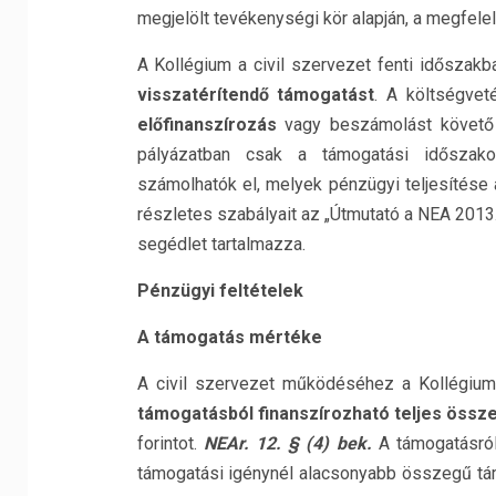
megjelölt tevékenységi kör alapján, a megfel
A Kollégium a civil szervezet fenti időszakb
visszatérítendő támogatást
. A költségvet
előfinanszírozás
vagy beszámolást követ
pályázatban csak a támogatási időszako
számolhatók el, melyek pénzügyi teljesítése
részletes szabályait az „Útmutató a NEA 201
segédlet tartalmazza.
Pénzügyi feltételek
A támogatás mértéke
A civil szervezet működéséhez a Kollégium
támogatásból finanszírozható teljes összeg
forintot.
NEAr. 12. § (4) bek.
A támogatásról
támogatási igénynél alacsonyabb összegű tám