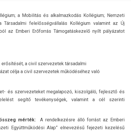
légium; a Mobilitás és alkalmazkodás Kollégium; Nemzeti
a Társadalmi felelősségvállalás Kollégium valamint az Új
ól az Emberi Erőforrás Támogatáskezelő nyílt pályázatot
m erősítését, a civil szervezetek társadalmi
yázat célja a civil szervezetek működéséhez való
et- és szervezeteket megalapozó, kiszolgáló, fejlesztő és
elelést segítő tevékenységek, valamint a cél szerinti
etösszeg mérték:
A rendelkezésre álló forrást az Emberi
emzeti Együttműködési Alap” elnevezésű fejezeti kezelésű