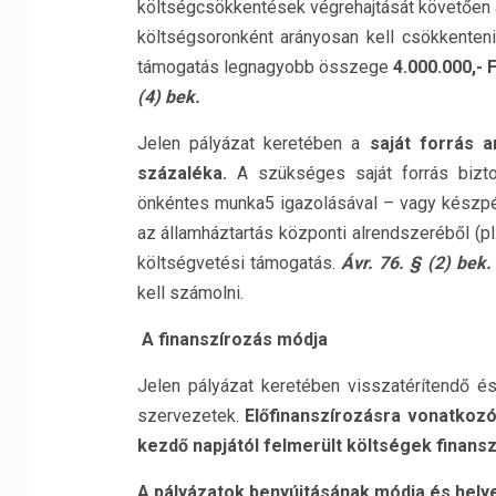
költségcsökkentések végrehajtását követően a 
költségsoronként arányosan kell csökkenten
támogatás legnagyobb összege
4.000.000,- 
(4) bek.
Jelen pályázat keretében a
saját forrás 
százaléka.
A szükséges saját forrás bizt
önkéntes munka5 igazolásával – vagy készp
az államháztartás központi alrendszeréből (pl.
költségvetési támogatás.
Ávr. 76. § (2) bek
kell számolni.
A finanszírozás módja
Jelen pályázat keretében visszatérítendő és
szervezetek.
Előfinanszírozásra vonatkoz
kezdő napjától felmerült költségek finans
A pályázatok benyújtásának módja és hely