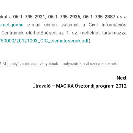
iókat a
06-1-795-2921, 06-1-795-2936, 06-1-795-2887
és a
met.gov.hu
e-mail címen, valamint a Civil Információs
 Centrumok elérhetőségeit az 1. sz. melléklet tartalmazza
71/50000/20121003_CIC_elerhetosegek.pdf
)
3-M
pályázatok alapítványoknak
pályázatok civil szervezeteknek
Next
Útravaló – MACIKA Ösztöndíjprogram 2012