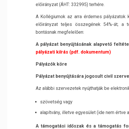
előirányzat (ÁHT: 332995) terhére.
A Kollégiumok az arra érdemes pályázatok 
előirányzat teljes összegének 54%-át; a t
bontásnak megfelelően:
A pályázat benyújtásának alapvető feltét
pályázati kiírás (pdf. dokumentum)
Pályázók köre
Pályázat benyújtására jogosult civil szervez
Az alábbi szervezetek nyújthatják be elektroni
szövetség vagy
alapítvány, illetve egyesület (ide nem értve
A
támogatási időszak és a támogatás fo