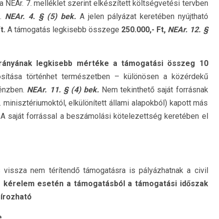
NEAr. 7. melléklet szerint elkészített költségvetési tervben
i.
NEAr. 4. § (5) bek.
A jelen pályázat keretében nyújtható
Ft.
A támogatás legkisebb összege
250.000,- Ft,
NEAr. 12. §
arányának legkisebb mértéke a támogatási összeg 10
osítása történhet természetben – különösen a közérdekű
énzben.
NEAr. 11. § (4) bek.
Nem tekinthető saját forrásnak
 minisztériumoktól, elkülönített állami alapokból) kapott más
.
A saját forrással a beszámolási kötelezettség keretében el
 vissza nem térítendő támogatásra is pályázhatnak a civil
ó kérelem esetén a támogatásból a támogatási időszak
zírozható
e