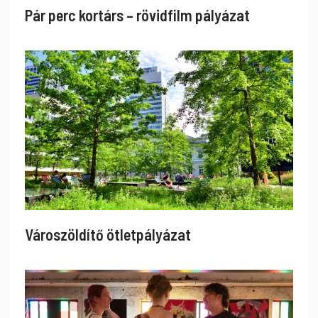
Pár perc kortárs – rövidfilm pályázat
Városzöldítő ötletpályázat