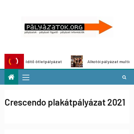
oszöldítő ötletpályázat
Alkotói pályázat multimédia-kiál
Crescendo plakátpályázat 2021