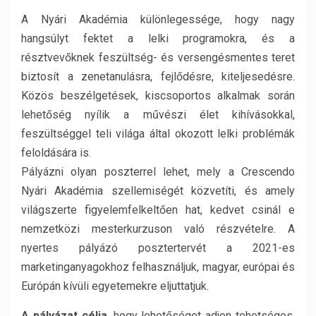
A Nyári Akadémia különlegessége, hogy nagy
hangsúlyt fektet a lelki programokra, és a
résztvevőknek feszültség- és versengésmentes teret
biztosít a zenetanulásra, fejlődésre, kiteljesedésre.
Közös beszélgetések, kiscsoportos alkalmak során
lehetőség nyílik a művészi élet kihívásokkal,
feszültséggel teli világa által okozott lelki problémák
feloldására is.
Pályázni olyan poszterrel lehet, mely a Crescendo
Nyári Akadémia szellemiségét közvetíti, és amely
világszerte figyelemfelkeltően hat, kedvet csinál e
nemzetközi mesterkurzuson való részvételre. A
nyertes pályázó posztertervét a 2021-es
marketinganyagokhoz felhasználjuk, magyar, európai és
Európán kívüli egyetemekre eljuttatjuk.
A pályázat célja
, hogy lehetőséget adjon tehetséges,