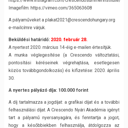
https://www.instagram.com/crescendosummerinstitute/
Imagefilm: https://vimeo.com/365063608
A pályaműveket a plakat2021@crescendohungary.org
e-mailcímre várjuk.
Beküldési határidő:
2020. február 28.
A nyertest 2020. március 14-éig e-mailen értesítjük.
A munka véglegesítése (a Crescendo változtatási,
pontosítási kéréseinek végrehajtása, esetlegesen
közös továbbgondolkozás) és kifizetése: 2020. április
30.
A nyertes pályázó díja: 100.000 forint
A díj tartalmazza a jogdíjat: a grafikai díjat és a további
felhasználási díjat. A Crescendo Nyári Akadémia igényt
tart a pályamű nyersanyagára, és fenntartja a jogot,
hogy a későbbiekben felhasználja, átdolgozza az