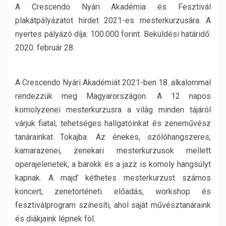
A Crescendo Nyári Akadémia és Fesztivál
plakátpályázatot hirdet 2021-es mesterkurzusára. A
nyertes pályázó díja: 100.000 forint. Beküldési határidő:
2020. február 28.
A Crescendo Nyári Akadémiát 2021-ben 18. alkalommal
rendezzük meg Magyarországon. A 12 napos
komolyzenei mesterkurzusra a világ minden tájáról
várjuk fiatal, tehetséges hallgatóinkat és zeneművész
tanárainkat Tokajba. Az énekes, szólóhangszeres,
kamarazenei, zenekari mesterkurzusok mellett
operajelenetek, a barokk és a jazz is komoly hangsúlyt
kapnak. A majd’ kéthetes mesterkurzust számos
koncert, zenetörténeti előadás, workshop és
fesztiválprogram színesíti, ahol saját művésztanáraink
és diákjaink lépnek föl.