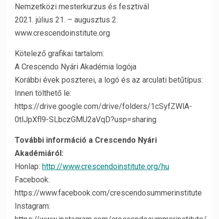
Nemzetközi mesterkurzus és fesztivál
2021. július 21. – augusztus 2.
www.crescendoinstitute.org
Kötelező grafikai tartalom:
A Crescendo Nyári Akadémia logója
Korábbi évek poszterei, a logó és az arculati betűtípus:
Innen tölthető le:
https://drive.google.com/drive/folders/1cSyfZWlA-
0tlJpXfl9-SLbczGMU2aVqD?usp=sharing
További információ a Crescendo Nyári
Akadémiáról:
Honlap:
http://www.crescendoinstitute.org/hu
Facebook:
https://www.facebook.com/crescendosummerinstitute
Instagram: