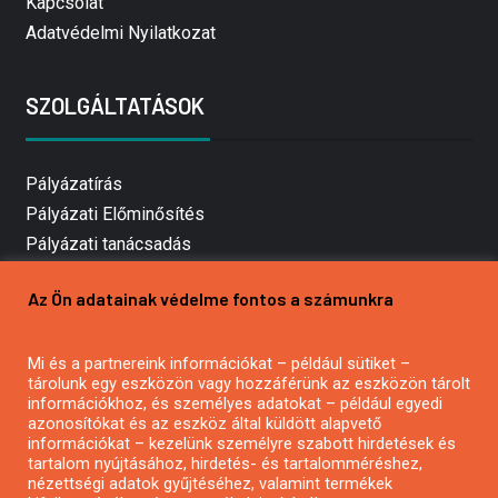
Kapcsolat
Adatvédelmi Nyilatkozat
SZOLGÁLTATÁSOK
Pályázatírás
Pályázati Előminősítés
Pályázati tanácsadás
Pályázatírás vállalkozásoknak
Az Ön adatainak védelme fontos a számunkra
Mezőgazdasági pályázatírás
Pályázatírás magánszemélyeknek
Mi és a partnereink információkat – például sütiket –
Pályázatírás civil szervezeteknek
tárolunk egy eszközön vagy hozzáférünk az eszközön tárolt
Pályázatírás önkormányzatoknak
információkhoz, és személyes adatokat – például egyedi
azonosítókat és az eszköz által küldött alapvető
Pályázatfigyelés
információkat – kezelünk személyre szabott hirdetések és
Specifikus pályázatfigyelés vagy hírlevél
tartalom nyújtásához, hirdetés- és tartalomméréshez,
nézettségi adatok gyűjtéséhez, valamint termékek