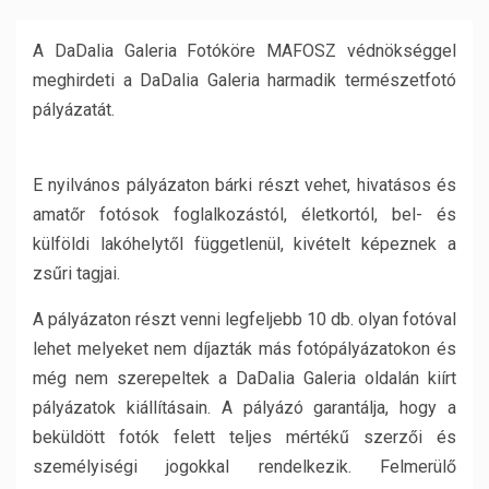
A DaDalia Galeria Fotóköre MAFOSZ védnökséggel
meghirdeti a DaDalia Galeria harmadik természetfotó
pályázatát.
E nyilvános pályázaton bárki részt vehet, hivatásos és
amatőr fotósok foglalkozástól, életkortól, bel- és
külföldi lakóhelytől függetlenül, kivételt képeznek a
zsűri tagjai.
A pályázaton részt venni legfeljebb 10 db. olyan fotóval
lehet melyeket nem díjazták más fotópályázatokon és
még nem szerepeltek a DaDalia Galeria oldalán kiírt
pályázatok kiállításain. A pályázó garantálja, hogy a
beküldött fotók felett teljes mértékű szerzői és
személyiségi jogokkal rendelkezik. Felmerülő