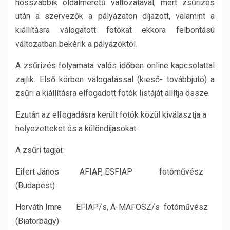
hosszabbik oldalméretű változatával, mert zsűrizés
után a szervezők a pályázaton díjazott, valamint a
kiállításra válogatott fotókat ekkora felbontású
változatban bekérik a pályázóktól.
A zsűrizés folyamata valós időben online kapcsolattal
zajlik. Első körben válogatással (kieső- továbbjutó) a
zsűri a kiállításra elfogadott fotók listáját állítja össze.
Ezután az elfogadásra került fotók közül kiválasztja a
helyezetteket és a különdíjasokat.
A zsűri tagjai:
Eifert János AFIAP, ESFIAP fotóművész
(Budapest)
Horváth Imre EFIAP/s, A-MAFOSZ/s fotóművész
(Biatorbágy)