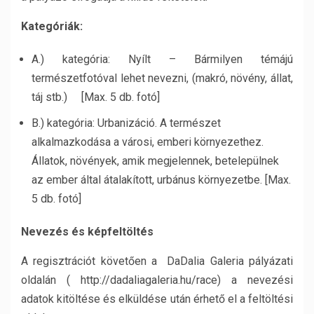
Kategóriák:
A.) kategória: Nyílt – Bármilyen témájú
természetfotóval lehet nevezni, (makró, növény, állat,
táj stb.) [Max. 5 db. fotó]
B.) kategória: Urbanizáció. A természet
alkalmazkodása a városi, emberi környezethez.
Állatok, növények, amik megjelennek, betelepülnek
az ember által átalakított, urbánus környezetbe. [Max.
5 db. fotó]
Nevezés és képfeltöltés
A regisztrációt követően a DaDalia Galeria pályázati
oldalán ( http://dadaliagaleria.hu/race) a nevezési
adatok kitöltése és elküldése után érhető el a feltöltési