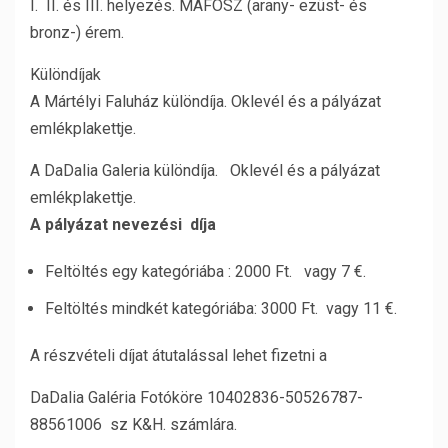
I. II. és III. helyezés. MAFOSZ (arany- ezüst- és
bronz-) érem.
Különdíjak
A Mártélyi Faluház különdíja. Oklevél és a pályázat
emlékplakettje.
A DaDalia Galeria különdíja. Oklevél és a pályázat
emlékplakettje.
A pályázat nevezési díja
Feltöltés egy kategóriába : 2000 Ft. vagy 7 €.
Feltöltés mindkét kategóriába: 3000 Ft. vagy 11 €.
A részvételi díjat átutalással lehet fizetni a
DaDalia Galéria Fotóköre 10402836-50526787-
88561006 sz K&H. számlára.