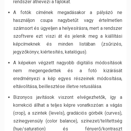
rendszer átnevezi a fájlokat.
A fotók címének megadásakor a pályázó ne
használjon csupa nagybetűt vagy értelmetlen
számsort és ügyeljen a helyesírásra, mert a rendszer
szoftvere ezt viszi át és jelenik meg a kiállítási
képcímeknek és minden listában (zsűrizés,
jegyzőkönyv, kiértesítés, katalógus).
A képeken végzett nagyobb digitális módosítások
nem megengedettek és a fotó kizárását
eredményezi a kép egyes részeinek módosítása,
eltávolítása, beillesztése illetve retusálása.
Bizonyos javítások viszont elvégezhetők, így a
korrekció állhat a teljes képre vonatkozóan: a vágás
(crop), a szintek (levels), gradációs görbék (curves),
színegyensúly (color balance), színezet/telítettség
(hue/saturation) és fényerő/kontraszt