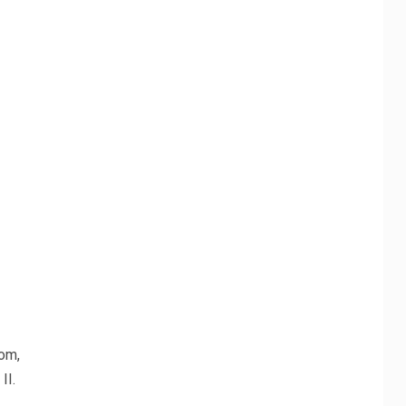
om,
II.