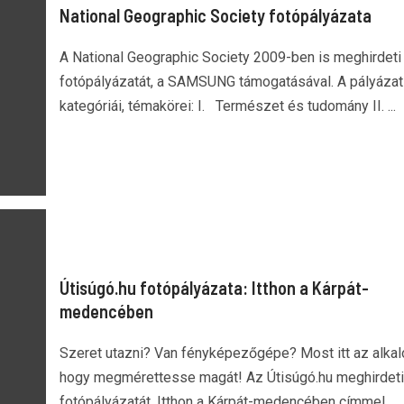
National Geographic Society fotópályázata
A National Geographic Society 2009-ben is meghirdeti
fotópályázatát, a SAMSUNG támogatásával. A pályázat
kategóriái, témakörei: I. Természet és tudomány II. ...
Útisúgó.hu fotópályázata: Itthon a Kárpát-
medencében
Szeret utazni? Van fényképezőgépe? Most itt az alkal
hogy megmérettesse magát! Az Útisúgó.hu meghirdeti 
fotópályázatát, Itthon a Kárpát-medencében címmel....