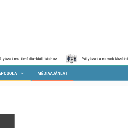
ltimédia-kiállításhoz
Pályázat a nemek közötti egyenlősé
APCSOLAT
MÉDIAAJÁNLAT