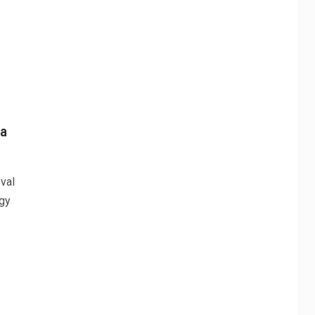
 a
val
ogy