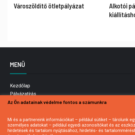
Városzöldítő ötletpályázat
Alkotói p
kiállításh
MENÜ
Kezdőlap
Pályázatírás
Az Ön adatainak védelme fontos a számunkra
Bemutatkozás
Médiaajánlat
Hírlevél feliratkozás
Mi és a partnereink információkat – például sütiket – tárolunk
személyes adatokat – például egyedi azonosítókat és az eszköz 
Impresszum
hirdetések és tartalom nyújtásához, hirdetés- és tartalommérés
Kapcsolat