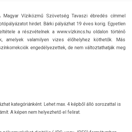
A Magyar Víziközmű Szövetség Tavaszi ébredés címmel
otópályázatot hirdet. Bárki pályázhat 19 éves korig. Egyetlen
eltétele a részvételnek a www.vízkincs.hu oldalon történõ
unk, amelyek valamilyen vizes élőhelyhez köthetők. Más
 színkorrekciók engedélyezettek, de nem változtathatják meg
at kategóriánként. Lehet max. 4 képből álló sorozattal is
mít. A képen nem helyezhető el felirat.