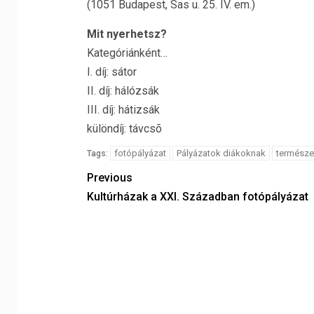
(1051 Budapest, Sas u. 25. IV. em.)
Mit nyerhetsz?
Kategóriánként…
I. díj: sátor
II. díj: hálózsák
III. díj: hátizsák
különdíj: távcsõ
fotópályázat
Pályázatok diákoknak
természe
Tags:
Previous
Kultúrházak a XXI. Században fotópályázat