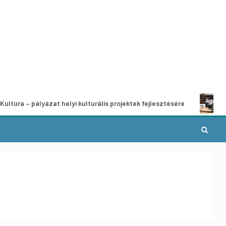
pályázat helyi kulturális projektek fejlesztésére
A munka v