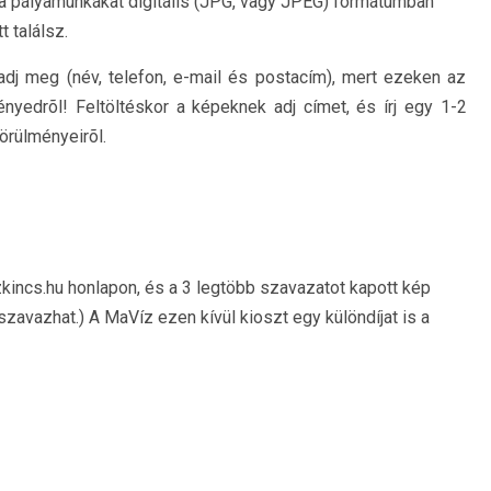
 a pályamunkákat digitális (JPG, vagy JPEG) formátumban
t találsz.
adj meg (név, telefon, e-mail és postacím), mert ezeken az
nyedrõl! Feltöltéskor a képeknek adj címet, és írj egy 1-2
rülményeirõl.
kincs.hu honlapon, és a 3 legtöbb szavazatot kapott kép
szavazhat.) A MaVíz ezen kívül kioszt egy különdíjat is a