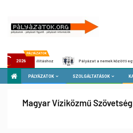
PÁLYÁZATOK
média-kiállításhoz
Pályázat a nemek közötti egyenlőség 
2026
PÁLYÁZATOK
SZOLGÁLTATÁSOK
K
Magyar Víziközmű Szövetség 