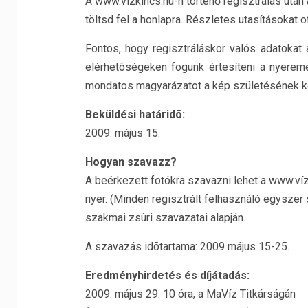
A www.vízkincs.hu-n történő regisztrálás után
töltsd fel a honlapra. Részletes utasításokat ot
Fontos, hogy regisztráláskor valós adatokat 
elérhetõségeken fogunk értesíteni a nyeremé
mondatos magyarázatot a kép születésének kö
Beküldési határidõ:
2009. május 15.
Hogyan szavazz?
A beérkezett fotókra szavazni lehet a www.víz
nyer. (Minden regisztrált felhasználó egyszer 
szakmai zsûri szavazatai alapján.
A szavazás idõtartama: 2009 május 15-25.
Eredményhirdetés és díjátadás:
2009. május 29. 10 óra, a MaVíz Titkárságán