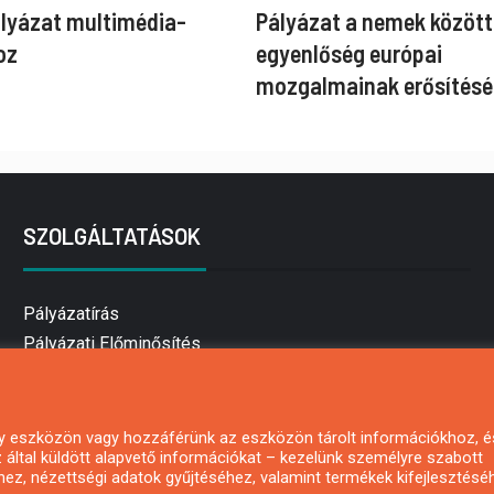
ályázat multimédia-
Pályázat a nemek között
oz
egyenlőség európai
mozgalmainak erősítésé
SZOLGÁLTATÁSOK
Pályázatírás
Pályázati Előminősítés
Pályázati tanácsadás
Pályázatírás vállalkozásoknak
Mezőgazdasági pályázatírás
 egy eszközön vagy hozzáférünk az eszközön tárolt információkhoz, é
által küldött alapvető információkat – kezelünk személyre szabott
Pályázatírás magánszemélyeknek
hez, nézettségi adatok gyűjtéséhez, valamint termékek kifejlesztésé
Pályázatírás civil szervezeteknek