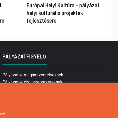
i
Európai Helyi Kultúra – pályázat
helyi kulturális projektek
re
fejlesztésére
PÁLYÁZATFIGYELŐ
Pályázatok magánszemélyeknek
Pályázatok civil szervezeteknek
Pályázatok vállalkozásoknak
Önkormányzati pályázatok
Mezőgazdasági pályázatok
s
Falusi turizmus pályázatok
hez
Napelem pályázatok