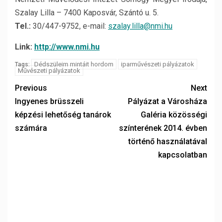
Szalay Lilla – 7400 Kaposvár, Szántó u. 5.
Tel.:
30/447-9752, e-mail:
szalay.lilla@nmi.hu
Link:
http://www.nmi.hu
Dédszüleim mintáit hordom
iparművészeti pályázatok
Tags:
Művészeti pályázatok
Previous
Next
Ingyenes brüsszeli
Pályázat a Városháza
képzési lehetőség tanárok
Galéria közösségi
számára
színterének 2014. évben
történő használatával
kapcsolatban