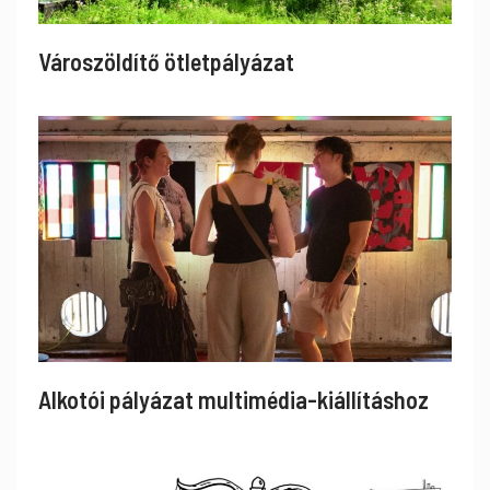
Városzöldítő ötletpályázat
Alkotói pályázat multimédia-kiállításhoz