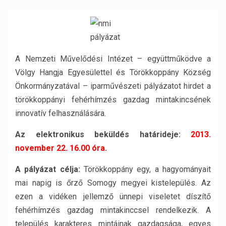
A Nemzeti Művelődési Intézet – együttműködve a
Völgy Hangja Egyesülettel és Törökkoppány Község
Önkormányzatával – iparművészeti pályázatot hirdet a
törökkoppányi fehérhímzés gazdag mintakincsének
innovatív felhasználására.
Az elektronikus beküldés határideje:
2013.
november 22. 16.00 óra.
A pályázat célja:
Törökkoppány egy, a hagyományait
mai napig is őrző Somogy megyei kistelepülés. Az
ezen a vidéken jellemző ünnepi viseletet díszítő
fehérhímzés gazdag mintakinccsel rendelkezik. A
település karakteres mintáinak gazdagsága, egyes