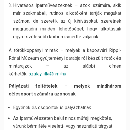
Hivatásos iparművészeknek – azok számára, akik
már szakmabeli, rutinos alkotóként tartják magukat
számon, de szeretik az új kihívásokat, szeretnek
megragadni minden lehetőséget, hogy alkotásaik
egyre szélesebb körben ismertté váljanak.
A törökkoppányi minták – melyek a kaposvári Rippl-
Rónai Múzeum gyűjteményi darabjairól készült fotók és
mintarajzok – az alábbi címen
kérhetők:
szalay.lilla@nmi.hu
Pályázati feltételek – melyek mindhárom
célcsoport számára azonosak
Egyének és csoportok is pályázhatnak
Az iparművészeten belül nincs műfaji megkötés,
várunk bármiféle viseleti- vagy használati tárgyat