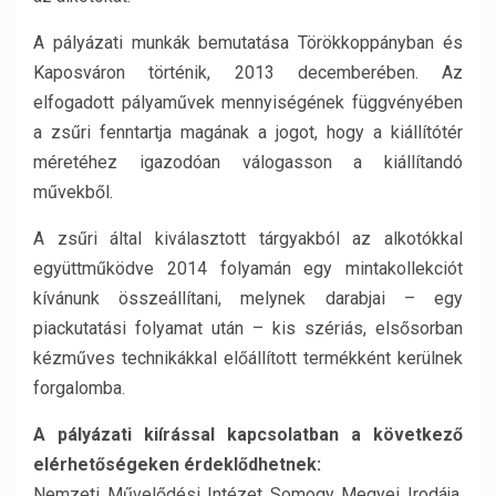
A pályázati munkák bemutatása Törökkoppányban és
Kaposváron történik, 2013 decemberében. Az
elfogadott pályaművek mennyiségének függvényében
a zsűri fenntartja magának a jogot, hogy a kiállítótér
méretéhez igazodóan válogasson a kiállítandó
művekből.
A zsűri által kiválasztott tárgyakból az alkotókkal
együttműködve 2014 folyamán egy mintakollekciót
kívánunk összeállítani, melynek darabjai – egy
piackutatási folyamat után – kis szériás, elsősorban
kézműves technikákkal előállított termékként kerülnek
forgalomba.
A pályázati kiírással kapcsolatban a következő
elérhetőségeken érdeklődhetnek:
Nemzeti Művelődési Intézet Somogy Megyei Irodája,