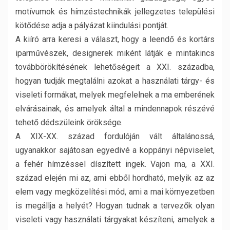
motívumok és hímzéstechnikák jellegzetes települési
kötődése adja a pályázat kiindulási pontját.
A kiíró arra keresi a választ, hogy a leendő és kortárs
iparművészek, designerek miként látják e mintakincs
továbbörökítésének lehetőségeit a XXI. századba,
hogyan tudják megtalálni azokat a használati tárgy- és
viseleti formákat, melyek megfelelnek a ma emberének
elvárásainak, és amelyek által a mindennapok részévé
tehető dédszüleink öröksége.
A XIX-XX. század fordulóján vált általánossá,
ugyanakkor sajátosan egyedivé a koppányi népviselet,
a fehér hímzéssel díszített ingek. Vajon ma, a XXI.
század elején mi az, ami ebből hordható, melyik az az
elem vagy megközelítési mód, ami a mai környezetben
is megállja a helyét? Hogyan tudnak a tervezők olyan
viseleti vagy használati tárgyakat készíteni, amelyek a