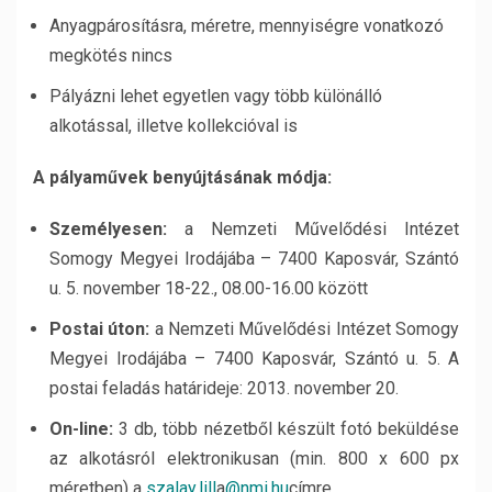
Anyagpárosításra, méretre, mennyiségre vonatkozó
megkötés nincs
Pályázni lehet egyetlen vagy több különálló
alkotással, illetve kollekcióval is
A pályaművek benyújtásának módja:
Személyesen:
a Nemzeti Művelődési Intézet
Somogy Megyei Irodájába – 7400 Kaposvár, Szántó
u. 5. november 18-22., 08.00-16.00 között
Postai úton:
a Nemzeti Művelődési Intézet Somogy
Megyei Irodájába – 7400 Kaposvár, Szántó u. 5. A
postai feladás határideje: 2013. november 20.
On-line:
3 db, több nézetből készült fotó beküldése
az alkotásról elektronikusan (min. 800 x 600 px
méretben) a
szalay.lill
a
@nmi.hu
címre.