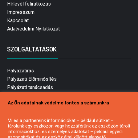
Hírlevél feliratkozás
Impresszum
Kapcsolat
Adatvédelmi Nyilatkozat
SZOLGÁLTATÁSOK
Pályázatírás
Pályázati Előminősítés
Pályázati tanácsadás
Pályázatírás vállalkozásoknak
Az Ön adatainak védelme fontos a számunkra
Mezőgazdasági pályázatírás
Pályázatírás magánszemélyeknek
Mi és a partnereink információkat – például sütiket –
Pályázatírás civil szervezeteknek
tárolunk egy eszközön vagy hozzáférünk az eszközön tárolt
Pályázatírás önkormányzatoknak
információkhoz, és személyes adatokat – például egyedi
azonosítókat és az eszköz által küldött alapvető
Pályázatfigyelés