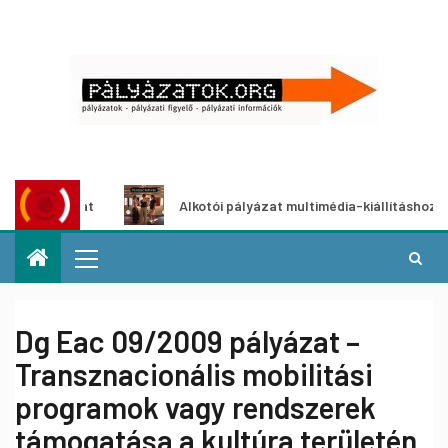
lyázat
Alkotói pályázat multimédia-kiállításhoz
Dg Eac 09/2009 pályázat –
Transznacionális mobilitási
programok vagy rendszerek
támogatása a kultúra területén