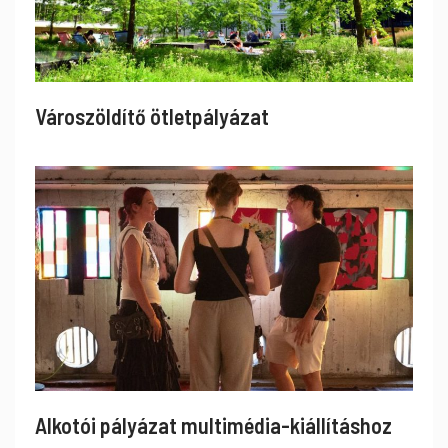
Városzöldítő ötletpályázat
Alkotói pályázat multimédia-kiállításhoz