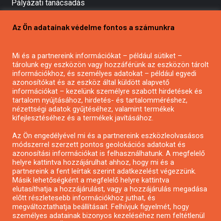
Pályázati tanácsadás
Pályázatírás vállalkozásoknak
Az Ön adatainak védelme fontos a számunkra
Mezőgazdasági pályázatírás
Pályázatírás magánszemélyeknek
Mi és a partnereink információkat – például sütiket –
Pályázatírás civil szervezeteknek
tárolunk egy eszközön vagy hozzáférünk az eszközön tárolt
Pályázatírás önkormányzatoknak
információkhoz, és személyes adatokat – például egyedi
azonosítókat és az eszköz által küldött alapvető
Pályázatfigyelés
információkat – kezelünk személyre szabott hirdetések és
Specifikus pályázatfigyelés vagy hírlevél
tartalom nyújtásához, hirdetés- és tartalomméréshez,
nézettségi adatok gyűjtéséhez, valamint termékek
kifejlesztéséhez és a termékek javításához.
PÁLYÁZATFIGYELŐ
Az Ön engedélyével mi és a partnereink eszközleolvasásos
módszerrel szerzett pontos geolokációs adatokat és
azonosítási információkat is felhasználhatunk. A megfelelő
helyre kattintva hozzájárulhat ahhoz, hogy mi és a
Pályázatok magánszemélyeknek
partnereink a fent leírtak szerint adatkezelést végezzünk.
Pályázatok civil szervezeteknek
Másik lehetőségként a megfelelő helyre kattintva
elutasíthatja a hozzájárulást, vagy a hozzájárulás megadása
Pályázatok vállalkozásoknak
előtt részletesebb információkhoz juthat, és
Önkormányzati pályázatok
megváltoztathatja beállításait. Felhívjuk figyelmét, hogy
személyes adatainak bizonyos kezeléséhez nem feltétlenül
Mezőgazdasági pályázatok