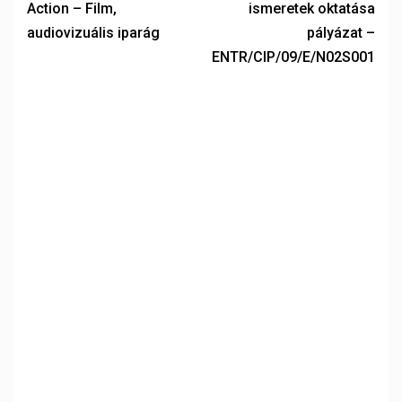
Action – Film,
ismeretek oktatása
audiovizuális iparág
pályázat –
ENTR/CIP/09/E/N02S001