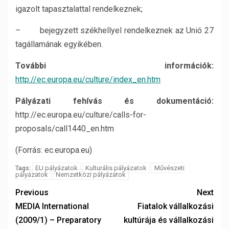
igazolt tapasztalattal rendelkeznek;
– bejegyzett székhellyel rendelkeznek az Unió 27
tagállamának egyikében.
További információk:
http://ec.europa.eu/culture/index_en.htm
Pályázati fehívás és dokumentáció:
http://ec.europa.eu/culture/calls-for-
proposals/call1440_en.htm
(Forrás: ec.europa.eu)
EU pályázatok
Kulturális pályázatok
Művészeti
Tags:
pályázatok
Nemzetközi pályázatok
Previous
Next
MEDIA International
Fiatalok vállalkozási
(2009/1) – Preparatory
kultúrája és vállalkozási