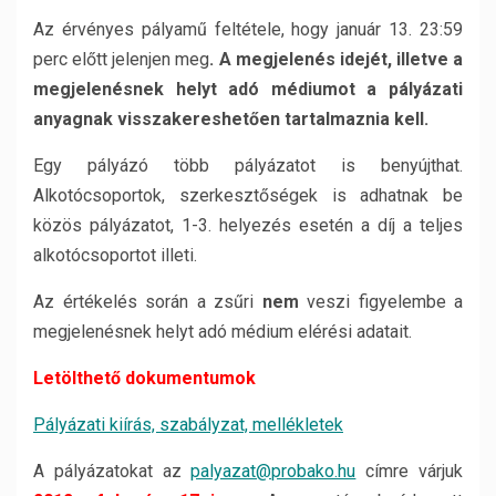
Az érvényes pályamű feltétele, hogy január 13. 23:59
perc előtt jelenjen meg
.
A megjelenés idejét, illetve a
megjelenésnek helyt adó médiumot a pályázati
anyagnak visszakereshetően tartalmaznia kell.
Egy pályázó több pályázatot is benyújthat.
Alkotócsoportok, szerkesztőségek is adhatnak be
közös pályázatot, 1-3. helyezés esetén a díj a teljes
alkotócsoportot illeti.
Az értékelés során a zsűri
nem
veszi figyelembe a
megjelenésnek helyt adó médium elérési adatait.
Letölthető dokumentumok
Pályázati kiírás, szabályzat, mellékletek
A pályázatokat az
palyazat@probako.hu
címre várjuk