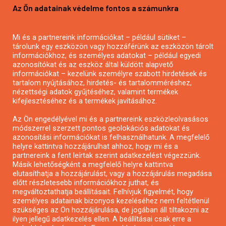
Az Ön adatainak védelme fontos a számunkra
Mezőgazdasági pályázatírás
Pályázatírás magánszemélyeknek
Mi és a partnereink információkat – például sütiket –
Pályázatírás civil szervezeteknek
tárolunk egy eszközön vagy hozzáférünk az eszközön tárolt
Pályázatírás önkormányzatoknak
információkhoz, és személyes adatokat – például egyedi
azonosítókat és az eszköz által küldött alapvető
Pályázatfigyelés
információkat – kezelünk személyre szabott hirdetések és
Specifikus pályázatfigyelés vagy hírlevél
tartalom nyújtásához, hirdetés- és tartalomméréshez,
nézettségi adatok gyűjtéséhez, valamint termékek
kifejlesztéséhez és a termékek javításához.
PÁLYÁZATFIGYELŐ
Az Ön engedélyével mi és a partnereink eszközleolvasásos
módszerrel szerzett pontos geolokációs adatokat és
azonosítási információkat is felhasználhatunk. A megfelelő
helyre kattintva hozzájárulhat ahhoz, hogy mi és a
Pályázatok magánszemélyeknek
partnereink a fent leírtak szerint adatkezelést végezzünk.
Pályázatok civil szervezeteknek
Másik lehetőségként a megfelelő helyre kattintva
elutasíthatja a hozzájárulást, vagy a hozzájárulás megadása
Pályázatok vállalkozásoknak
előtt részletesebb információkhoz juthat, és
Önkormányzati pályázatok
megváltoztathatja beállításait. Felhívjuk figyelmét, hogy
személyes adatainak bizonyos kezeléséhez nem feltétlenül
Mezőgazdasági pályázatok
szükséges az Ön hozzájárulása, de jogában áll tiltakozni az
Falusi turizmus pályázatok
ilyen jellegű adatkezelés ellen. A beállításai csak erre a