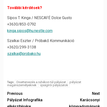
További kérdések?
Sípos T. Kinga / NESCAFÉ Dolce Gusto
+3630/853-0792
kinga.sipos@hu.nestle.com
Szalkai Eszter / Próbakő Kommunikáció
+3620/299-3138
szalkai@probako.hu
Divattervezés a ruhákon túl pályázat
pályázat
Tags:
magánszemélyeknek
újságírói pályázatok
Previous
Next
Pályázat Infografika
Karácsonyi
elkészítésére
könyvadományok