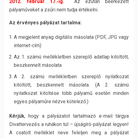
2012. február
17.-ig.
Az ezután beérkezett
pályaműveket a zsűri nem tudja értékelni.
Az érvényes pályázat tartalma:
A megjelent anyag digitális másolata (PDF, JPG vagy
internet-cím)
Az 1. számú mellékletben szereplő adatlap kitöltött,
beszkennelt másolata
A 2. számú mellékletben szereplő nyilatkozat
kitöltött, beszkennelt másolata. (A 2. számú
nyilatkozat kitöltése több pályamű esetén minden
egyes pályaműre nézve kötelező.)
Kérjük
, hogy a pályázatot tartalmazó e-mail tárgya
Divattervezés a ruhákon túl – újságíró-pályázat legyen!
A csatolt melléklet neve feleljen meg a pályázat