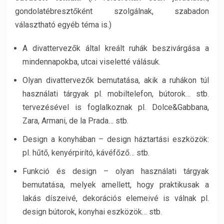
gondolatébresztőként szolgálnak, szabadon
választható egyéb téma is.)
A divattervezők által kreált ruhák beszivárgása a
mindennapokba, utcai viseletté válásuk.
Olyan divattervezők bemutatása, akik a ruhákon túl
használati tárgyak pl. mobiltelefon, bútorok… stb.
tervezésével is foglalkoznak pl. Dolce&Gabbana,
Zara, Armani, de la Prada… stb.
Design a konyhában – design háztartási eszközök:
pl. hűtő, kenyérpirító, kávéfőző… stb.
Funkció és design – olyan használati tárgyak
bemutatása, melyek amellett, hogy praktikusak a
lakás díszeivé, dekorációs elemeivé is válnak pl.
design bútorok, konyhai eszközök… stb.