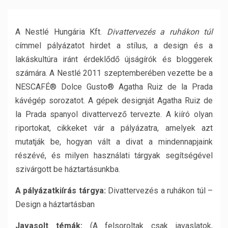
A Nestlé Hungária Kft.
Divattervezés a ruhákon túl
címmel pályázatot hirdet a stílus, a design és a
lakáskultúra iránt érdeklődő újságírók és bloggerek
számára. A Nestlé 2011 szeptemberében vezette be a
NESCAFÉ® Dolce Gusto® Agatha Ruiz de la Prada
kávégép sorozatot. A gépek designját Agatha Ruiz de
la Prada spanyol divattervező tervezte. A kiíró olyan
riportokat, cikkeket vár a pályázatra, amelyek azt
mutatják be, hogyan vált a divat a mindennapjaink
részévé, és milyen használati tárgyak segítségével
szivárgott be háztartásunkba.
A pályázatkiírás tárgya:
Divattervezés a ruhákon túl –
Design a háztartásban
Javasolt témák:
(A felsoroltak csak javaslatok,