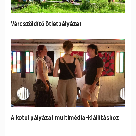
Városzöldítő ötletpályázat
Alkotói pályázat multimédia-kiállításhoz