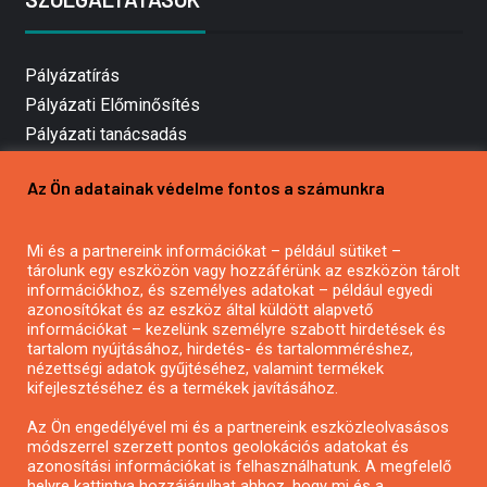
Pályázatírás
Pályázati Előminősítés
Pályázati tanácsadás
Pályázatírás vállalkozásoknak
Az Ön adatainak védelme fontos a számunkra
Mezőgazdasági pályázatírás
Pályázatírás magánszemélyeknek
Mi és a partnereink információkat – például sütiket –
Pályázatírás civil szervezeteknek
tárolunk egy eszközön vagy hozzáférünk az eszközön tárolt
Pályázatírás önkormányzatoknak
információkhoz, és személyes adatokat – például egyedi
azonosítókat és az eszköz által küldött alapvető
Pályázatfigyelés
információkat – kezelünk személyre szabott hirdetések és
Specifikus pályázatfigyelés vagy hírlevél
tartalom nyújtásához, hirdetés- és tartalomméréshez,
nézettségi adatok gyűjtéséhez, valamint termékek
kifejlesztéséhez és a termékek javításához.
PÁLYÁZATFIGYELŐ
Az Ön engedélyével mi és a partnereink eszközleolvasásos
módszerrel szerzett pontos geolokációs adatokat és
azonosítási információkat is felhasználhatunk. A megfelelő
helyre kattintva hozzájárulhat ahhoz, hogy mi és a