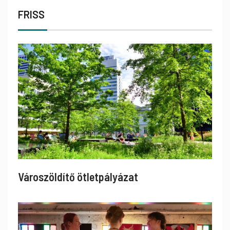
FRISS
Városzöldítő ötletpályázat