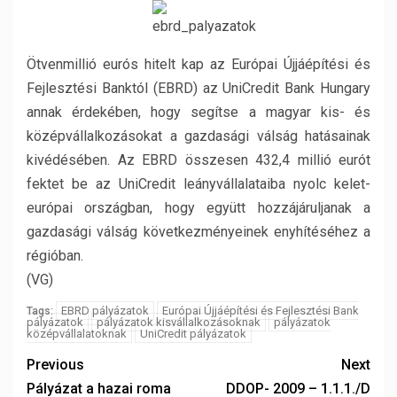
Ötvenmillió eurós hitelt kap az Európai Újjáépítési és
Fejlesztési Banktól (EBRD) az UniCredit Bank Hungary
annak érdekében, hogy segítse a magyar kis- és
középvállalkozásokat a gazdasági válság hatásainak
kivédésében.
Az EBRD összesen 432,4 millió eurót
fektet be az UniCredit leányvállalataiba nyolc kelet-
európai országban, hogy együtt hozzájáruljanak a
gazdasági válság következményeinek enyhítéséhez a
régióban.
(VG)
EBRD pályázatok
Európai Újjáépítési és Fejlesztési Bank
Tags:
pályázatok
pályázatok kisvállalkozásoknak
pályázatok
középvállalatoknak
UniCredit pályázatok
Previous
Next
Pályázat a hazai roma
DDOP- 2009 – 1.1.1./D