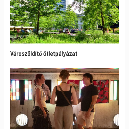
Városzöldítő ötletpályázat