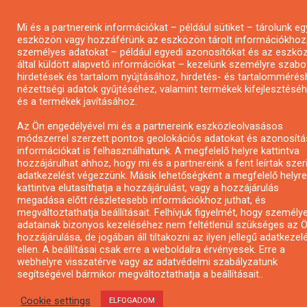
Mi és a partnereink információkat – például sütiket – tárolunk eg
eszközön vagy hozzáférünk az eszközön tárolt információkhoz
személyes adatokat – például egyedi azonosítókat és az eszkö
által küldött alapvető információkat – kezelünk személyre szabo
hirdetések és tartalom nyújtásához, hirdetés- és tartalommérés
nézettségi adatok gyűjtéséhez, valamint termékek kifejlesztésé
és a termékek javításához.
Az Ön engedélyével mi és a partnereink eszközleolvasásos
módszerrel szerzett pontos geolokációs adatokat és azonosítá
információkat is felhasználhatunk. A megfelelő helyre kattintva
hozzájárulhat ahhoz, hogy mi és a partnereink a fent leírtak szer
adatkezelést végezzünk. Másik lehetőségként a megfelelő helyre
kattintva elutasíthatja a hozzájárulást, vagy a hozzájárulás
megadása előtt részletesebb információkhoz juthat, és
megváltoztathatja beállításait. Felhívjuk figyelmét, hogy személy
adatainak bizonyos kezeléséhez nem feltétlenül szükséges az 
hozzájárulása, de jogában áll tiltakozni az ilyen jellegű adatkezel
ellen. A beállításai csak erre a weboldalra érvényesek. Erre a
webhelyre visszatérve vagy az adatvédelmi szabályzatunk
segítségével bármikor megváltoztathatja a beállításait..
Cookie settings
ELFOGADOM