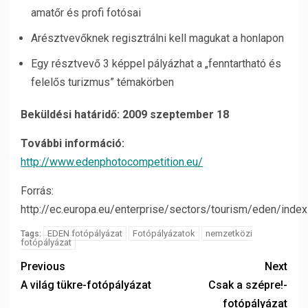
amatőr és profi fotósai
Arésztvevőknek regisztrálni kell magukat a honlapon
Egy résztvevő 3 képpel pályázhat a „fenntartható és
felelős turizmus” témakörben
Beküldési határidő: 2009 szeptember 18
További információ:
http://www.edenphotocompetition.eu/
Forrás:
http://ec.europa.eu/enterprise/sectors/tourism/eden/inde
EDEN fotópályázat
Fotópályázatok
nemzetközi
Tags:
fotópályázat
Previous
Next
A világ tükre-fotópályázat
Csak a szépre!-
fotópályázat