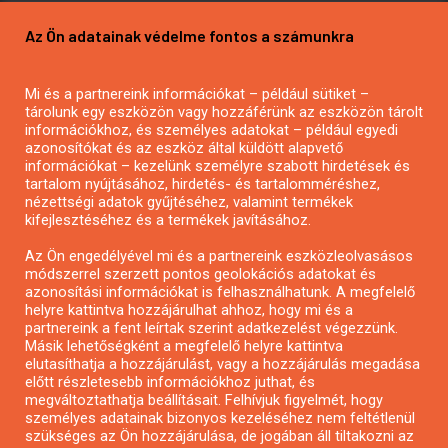
Pályázatírás vállalkozásoknak
Az Ön adatainak védelme fontos a számunkra
Mezőgazdasági pályázatírás
Pályázatírás magánszemélyeknek
Mi és a partnereink információkat – például sütiket –
Pályázatírás civil szervezeteknek
tárolunk egy eszközön vagy hozzáférünk az eszközön tárolt
Pályázatírás önkormányzatoknak
információkhoz, és személyes adatokat – például egyedi
azonosítókat és az eszköz által küldött alapvető
Pályázatfigyelés
információkat – kezelünk személyre szabott hirdetések és
Specifikus pályázatfigyelés vagy hírlevél
tartalom nyújtásához, hirdetés- és tartalomméréshez,
nézettségi adatok gyűjtéséhez, valamint termékek
kifejlesztéséhez és a termékek javításához.
PÁLYÁZATFIGYELŐ
Az Ön engedélyével mi és a partnereink eszközleolvasásos
módszerrel szerzett pontos geolokációs adatokat és
azonosítási információkat is felhasználhatunk. A megfelelő
helyre kattintva hozzájárulhat ahhoz, hogy mi és a
Pályázatok magánszemélyeknek
partnereink a fent leírtak szerint adatkezelést végezzünk.
Pályázatok civil szervezeteknek
Másik lehetőségként a megfelelő helyre kattintva
elutasíthatja a hozzájárulást, vagy a hozzájárulás megadása
Pályázatok vállalkozásoknak
előtt részletesebb információkhoz juthat, és
Önkormányzati pályázatok
megváltoztathatja beállításait. Felhívjuk figyelmét, hogy
személyes adatainak bizonyos kezeléséhez nem feltétlenül
Mezőgazdasági pályázatok
szükséges az Ön hozzájárulása, de jogában áll tiltakozni az
Falusi turizmus pályázatok