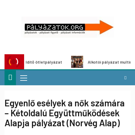
Városzöldítő ötletpályázat
Alkotói pályázat multimédia-ki
Egyenlő esélyek a nők számára
– Kétoldalú Együttműködések
Alapja pályázat (Norvég Alap)