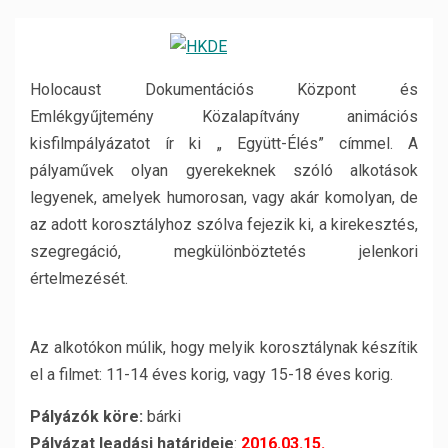
Holocaust Dokumentációs Központ és
Emlékgyűjtemény Közalapítvány animációs
kisfilmpályázatot ír ki „ Együtt-Élés” címmel. A
pályaművek olyan gyerekeknek szóló alkotások
legyenek, amelyek humorosan, vagy akár komolyan, de
az adott korosztályhoz szólva fejezik ki, a kirekesztés,
szegregáció, megkülönböztetés jelenkori
értelmezését.
Az alkotókon múlik, hogy melyik korosztálynak készítik
el a filmet: 11-14 éves korig, vagy 15-18 éves korig.
Pályázók köre:
bárki
Pályázat leadási határideje
:
2016.03.15.