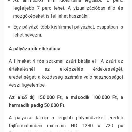
Az animációs film időtartama legalább 2 perc,
legfeljebb 7 perc lehet. A vizualizációban álló és
mozgóképeket is fel lehet használni
Egy pályázó több kisfilmmel pályázhat, csapatban is
lehet nevezni.
A pályázatok elbírálása
A filmeket 4 fős szakmai zsűri bírálja el –A zsűri az
értékelésnél az elképzelés érdekességét,
eredetiségét, a közösség számára való hasznosságot
veszi figyelembe.
Az első díj 150.000 Ft, a második 100.000 Ft, a
harmadik pedig 50.000 Ft.
A pályázat kiírója a legjobb pályaműveket eredeti
fájlformátumban minimum HD 1280 x 720 px