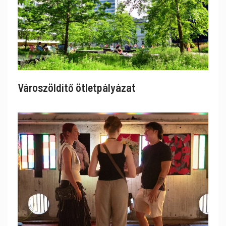
Városzöldítő ötletpályázat