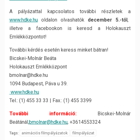
A pályázattal kapcsolatos további részletek a
www.hdke.hu
oldalon olvashatók
december 5.-től
,
illetve a facebookon is keresd a Holokauszt
Emlékközpontot!
További kérdés esetén keress minket bátran!
Bicskei-Molnár Beáta
Holokauszt Emlékközpont
bmolnar@hdke.hu
1094 Budapest, Páva u 39.
www.hdke.hu
Tel.: (1) 455 33 33 | Fax.: (1) 455 3399
További információ:
Bicskei-Molnár
Beátánál,
bmolnar@hdke.hu
, +3614553324
animációs filmpályázatok
filmpályázat
Tags: