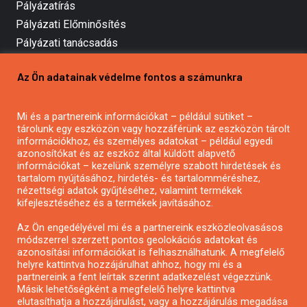
Pályázatírás
Pályázati Előminősítés
Pályázati tanácsadás
Pályázatírás vállalkozásoknak
Az Ön adatainak védelme fontos a számunkra
Mezőgazdasági pályázatírás
Pályázatírás magánszemélyeknek
Mi és a partnereink információkat – például sütiket –
Pályázatírás civil szervezeteknek
tárolunk egy eszközön vagy hozzáférünk az eszközön tárolt
Pályázatírás önkormányzatoknak
információkhoz, és személyes adatokat – például egyedi
azonosítókat és az eszköz által küldött alapvető
Pályázatfigyelés
információkat – kezelünk személyre szabott hirdetések és
Specifikus pályázatfigyelés vagy hírlevél
tartalom nyújtásához, hirdetés- és tartalomméréshez,
nézettségi adatok gyűjtéséhez, valamint termékek
kifejlesztéséhez és a termékek javításához.
PÁLYÁZATFIGYELŐ
Az Ön engedélyével mi és a partnereink eszközleolvasásos
módszerrel szerzett pontos geolokációs adatokat és
azonosítási információkat is felhasználhatunk. A megfelelő
helyre kattintva hozzájárulhat ahhoz, hogy mi és a
Pályázatok magánszemélyeknek
partnereink a fent leírtak szerint adatkezelést végezzünk.
Pályázatok civil szervezeteknek
Másik lehetőségként a megfelelő helyre kattintva
elutasíthatja a hozzájárulást, vagy a hozzájárulás megadása
Pályázatok vállalkozásoknak