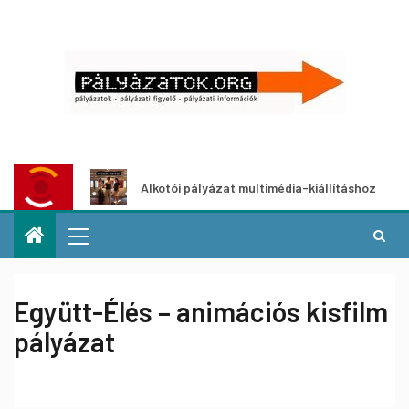
at
Alkotói pályázat multimédia-kiállításhoz
P
Együtt-Élés – animációs kisfilm
pályázat