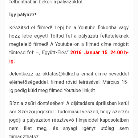
felbontásban bekéri a pályázóktól.
Így pályázz!
Készítsd el filmed! Lépj be a Youtube fiókodba vagy
hozz létre egyet! Töltsd fel a pályázati feltételeknek
megfelelő filmed! A Youtube-on a filmed címe mögött
tüntesd fel: –„ Együtt-Élés”
2016. Január 15. 24.00 h-
ig.
Jelentkezz az oktatás@hdke.hu email címre neveddel
elérhetőségeddel, filmed rövid leírásával. Március 15-
ig pedig küld meg filmed Youtube linkjét.
Bízz a zsűri döntésében! A díjátadásra áprilisban kerül
sor. Szerzői jogokról : Tudomásul veszed, hogy szerzői
jogdíj a pályázaton résztvevő filmjeiddel kapcsolatban
nem illet meg, és anyagi igényt utólag sem
támaszthatsz.