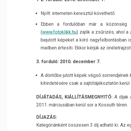
Nyílt: interneten keresztül követhető
Ebben a fordulóban már a közönség sz
(
www.fotoklikk.hu
) zajlik a zsűrizés, ahol a
bejutott képeket a kiíró nagyfelbontásban is 
mailben értesíti. Ekkor kérjük az önéletrajzot
3. forduló: 2010. december 7.
A döntőbe jutott képek végső sorrendjének 
kihirdetésére csak a sajtótájékoztatón kerü
DÍJÁTADÁS, KIÁLLÍTÁSMEGNYITÓ:
A díjak 
2011. márciusában kerül sor a Kossuth téren.
DÍJAZÁS:
Kategóriánként összesen 3 díj adható ki. Az eg