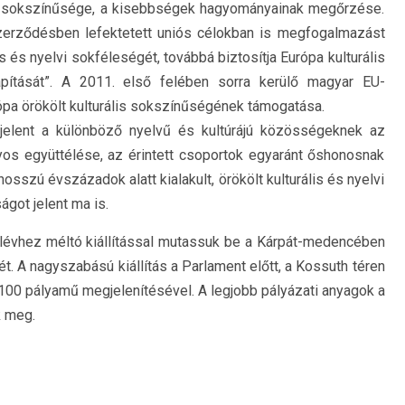
ák sokszínűsége, a kisebbségek hagyományainak megőrzése.
erződésben lefektetett uniós célokban is megfogalmazást
ális és nyelvi sokféleségét, továbbá biztosítja Európa kulturális
ítását”. A 2011. első felében sorra kerülő magyar EU-
ópa örökölt kulturális sokszínűségének támogatása.
t jelent a különböző nyelvű és kultúrájú közösségeknek az
os együttélése, az érintett csoportok egyaránt őshonosnak
osszú évszázadok alatt kialakult, örökölt kulturális és nyelvi
got jelent ma is.
élévhez méltó kiállítással mutassuk be a Kárpát-medencében
. A nagyszabású kiállítás a Parlament előtt, a Kossuth téren
00 pályamű megjelenítésével. A legjobb pályázati anyagok a
k meg.