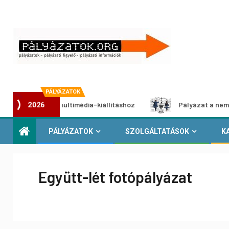
PÁLYÁZATOK
pályázat multimédia-kiállításhoz
Pályázat a nemek között
2026
PÁLYÁZATOK
SZOLGÁLTATÁSOK
K
Együtt-lét fotópályázat