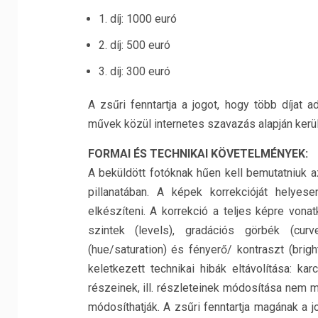
1. díj: 1000 euró
2. díj: 500 euró
3. díj: 300 euró
A zsűri fenntartja a jogot, hogy több díjat 
művek közül internetes szavazás alapján kerül
FORMAI ÉS TECHNIKAI KÖVETELMÉNYEK:
A beküldött fotóknak hűen kell bemutatniuk a
pillanatában. A képek korrekcióját helyese
elkészíteni. A korrekció a teljes képre vona
szintek (levels), gradációs görbék (curve
(hue/saturation) és fényerő/ kontraszt (brig
keletkezett technikai hibák eltávolítása: ka
részeinek, ill. részleteinek módosítása nem 
módosíthatják. A zsűri fenntartja magának a 