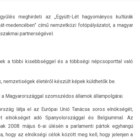
yűlés meghirdeti az „Együtt-Lét hagyományos kultúrák
pát-medencében” című nemzetközi fotópályázatot, a magyar
 szakmai partnerségével.
nek a többi kisebbséggel és a többségi népcsoporttal való
, nemzetiségek életéről készült képek küldhetők be.
t a Magyarországgal szomszédos államok állampolgárai.
ország látja el az Európai Unió Tanácsa soros elnökségét,
 elnökséget adó Spanyolországgal és Belgiummal. Az
ak 2008. május 6-ai ülésén a parlamenti pártok egyhangú
, hogy az elnökségi célok között meg kell, hogy jelenjen a