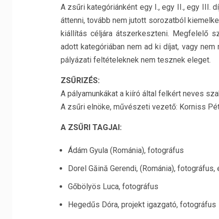
A zsűri kategóriánként egy I., egy II., egy III.
áttenni, tovább nem jutott sorozatból kiemelke
kiállítás céljára átszerkeszteni. Megfelelő 
adott kategóriában nem ad ki díjat, vagy nem m
pályázati feltételeknek nem tesznek eleget.
ZSŰRIZÉS:
A pályamunkákat a kiíró által felkért neves sza
A zsűri elnöke, művészeti vezető: Korniss Pét
A ZSŰRI TAGJAI:
Ádám Gyula (Románia), fotográfus
Dorel Găină Gerendi, (Románia), fotográfus,
Gőbölyös Luca, fotográfus
Hegedűs Dóra, projekt igazgató, fotográfus