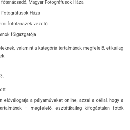
i főtanácsadó, Magyar Fotográfusok Háza
r Fotográfusok Háza
temi fotótanszék vezető
rnok főigazgatója
leknek, valamint a kategória tartalmának megfelelő, etikailag
ek.
3.
ett
n előválogatja a pályaműveket online, azzal a céllal, hogy a
rtalmának – megfelelő, esztétikailag kifogástalan fotók