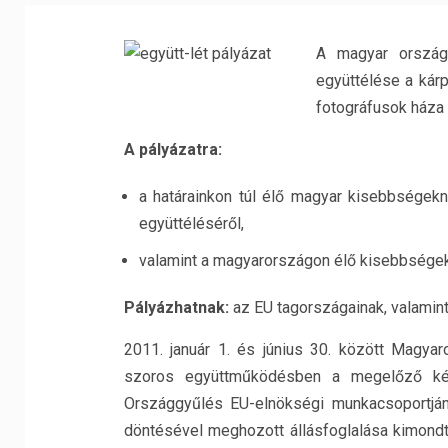
A magyar országg
együttélése a kár
fotográfusok háza
A pályázatra:
a határainkon túl élő magyar kisebbségek
együttéléséről,
valamint a magyarországon élő kisebbségek
Pályázhatnak:
az EU tagországainak, valamin
2011. január 1. és június 30. között Magyar
szoros együttműködésben a megelőző két
Országgyűlés EU-elnökségi munkacsoportján
döntésével meghozott állásfoglalása kimondta