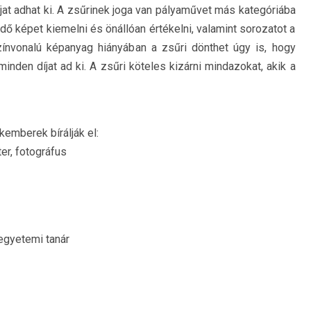
 díjat adhat ki. A zsűrinek joga van pályaművet más kategóriába
dő képet kiemelni és önállóan értékelni, valamint sorozatot a
színvonalú képanyag hiányában a zsűri dönthet úgy is, hogy
inden díjat ad ki. A zsűri köteles kizárni mindazokat, akik a
kemberek bírálják el:
er, fotográfus
 egyetemi tanár