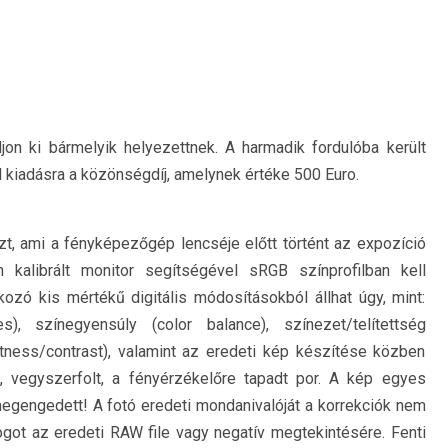
adjon ki bármelyik helyezettnek. A harmadik fordulóba került
 kiadásra a közönségdíj, amelynek értéke 500 Euro.
zt, ami a fényképezőgép lencséje előtt történt az expozíció
n kalibrált monitor segítségével sRGB színprofilban kell
tkozó kis mértékű digitális módosításokból állhat úgy, mint:
s), színegyensúly (color balance), színezet/telítettség
htness/contrast), valamint az eredeti kép készítése közben
rc, vegyszerfolt, a fényérzékelőre tapadt por. A kép egyes
megengedett! A fotó eredeti mondanivalóját a korrekciók nem
jogot az eredeti RAW file vagy negatív megtekintésére. Fenti