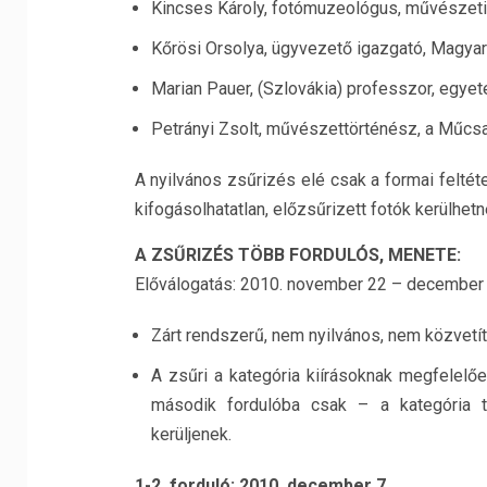
Kincses Károly, fotómuzeológus, művészet
Kőrösi Orsolya, ügyvezető igazgató, Magya
Marian Pauer, (Szlovákia) professzor, egye
Petrányi Zsolt, művészettörténész, a Műcsa
A nyilvános zsűrizés elé csak a formai feltéte
kifogásolhatatlan, előzsűrizett fotók kerülhetn
A ZSŰRIZÉS TÖBB FORDULÓS, MENETE:
Előválogatás: 2010. november 22 – december 
Zárt rendszerű, nem nyilvános, nem közvetít
A zsűri a kategória kiírásoknak megfelelőe
második fordulóba csak – a kategória ta
kerüljenek.
1-2. forduló: 2010. december 7.