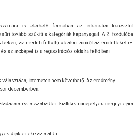
ámára is elérhető formában az interneten keresztül
 zsűri tovább szűkíti a kategóriák képanyagait. A 2. fordulóba
bekéri, az eredeti feltöltő oldalon, amiről az érintetteket e-
 és az arcképet is a regisztrációs oldalra feltölteni.
kiválasztása, interneten nem követhető. Az eredmény
l sor decemberben.
átadására és a szabadtéri kiállítás ünnepélyes megnyitójára
yes díjak értéke az alábbi: