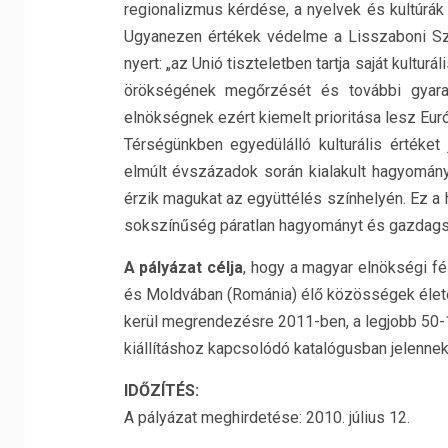
regionalizmus kérdése, a nyelvek és kultúr
Ugyanezen értékek védelme a Lisszaboni Sz
nyert: „az Unió tiszteletben tartja saját kultur
örökségének megőrzését és további gyarap
elnökségnek ezért kiemelt prioritása lesz Eur
Térségünkben egyedülálló kulturális értéke
elmúlt évszázadok során kialakult hagyomány
érzik magukat az együttélés színhelyén. Ez a h
sokszínűség páratlan hagyományt és gazdagsá
A pályázat célja
, hogy a magyar elnökségi f
és Moldvában (Románia) élő közösségek életét
kerül megrendezésre 2011-ben, a legjobb 50-1
kiállításhoz kapcsolódó katalógusban jelenne
IDŐZÍTÉS:
A pályázat meghirdetése: 2010. július 12.