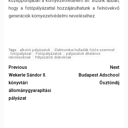
középpontjában a környezetvédelem áll. Bízunk abban,
hogy a fotópályázattal hozzájárulhatunk a felnövekvő
generációk környezetvédelmi neveléséhez.
alkotói pályázatok
Elektronikai hulladék fotós szemmel
Tags:
fotópályázat
Fotópályázatok
pályázatok általános
iskolásoknak
Pályázatok diákoknak
Previous
Next
Wekerle Sándor II.
Budapest Adschool
könyvtári
Ösztöndíj
állománygyarapítási
pályázat