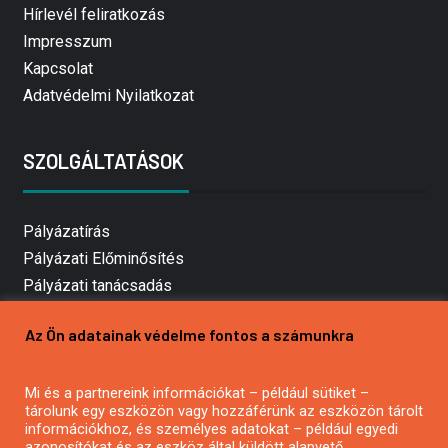
Hírlevél feliratkozás
Impresszum
Kapcsolat
Adatvédelmi Nyilatkozat
SZOLGÁLTATÁSOK
Pályázatírás
Pályázati Előminősítés
Pályázati tanácsadás
Pályázatírás vállalkozásoknak
Az Ön adatainak védelme fontos a számunkra
Mezőgazdasági pályázatírás
Pályázatírás magánszemélyeknek
Mi és a partnereink információkat – például sütiket –
Pályázatírás civil szervezeteknek
tárolunk egy eszközön vagy hozzáférünk az eszközön tárolt
Pályázatírás önkormányzatoknak
információkhoz, és személyes adatokat – például egyedi
azonosítókat és az eszköz által küldött alapvető
Pályázatfigyelés