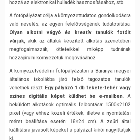
hozzá az elektronikai hulladék hasznosításához, stb.
A fotópályázat célja a környezettudatos gondolkodásra
való nevelés, az egyén felelősségének tudatosítása.
Olyan alkotni vágyó és kreatív tanulók fotóit
várjuk,
akik az általuk készített alkotás üzenetében
megfogalmazzák, ötleteikkel miképp tudnának
hozzájárulni környezetük megóvásához.
A környezetvédelmi fotópályázaton a Baranya megyei
általános iskolákba járó felső tagozatos tanulók
vehetnek részt.
Egy pályázó 1 db fekete-fehér vagy
színes digitális képet küldhet be e-mailben.
A
beküldött alkotások optimális felbontása: 1500×2102
pixel (vagy ehhez közeli értékek, illetve a nyomtatási
méret beállítása esetén: 18×24 cm). A zsűri által
kiállításra javasolt képeket a pályázat kiírói nagyíttatják
ki.