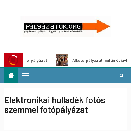
ítő ötletpályázat
Alkotói pályázat multimédia-kiállításho
Elektronikai hulladék fotós
szemmel fotópályázat