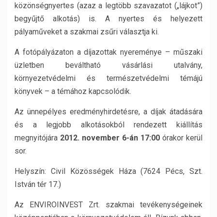
közönségnyertes (azaz a legtöbb szavazatot („lájkot”)
begyűjtő alkotás) is. A nyertes és helyezett
pályaműveket a szakmai zsűri választja ki.
A fotópályázaton a díjazottak nyereménye – műszaki
üzletben beváltható vásárlási utalvány,
környezetvédelmi és természetvédelmi témájú
könyvek – a témához kapcsolódik.
Az ünnepélyes eredményhirdetésre, a díjak átadására
és a legjobb alkotásokból rendezett kiállítás
megnyitójára
2012. november 6-án 17:00
órakor kerül
sor.
Helyszín: Civil Közösségek Háza (7624 Pécs, Szt.
István tér 17.)
Az ENVIROINVEST Zrt. szakmai tevékenységeinek